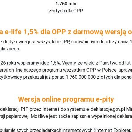
1.760 mln
złotych dla OPP
a e-life 1,5% dla OPP z darmową wersją o
ine dedykowna jest wszystkim OPP, uprawnionym do otrzymania 1
blicznego.
26 roku wspieramy ideę 1,5%. Wiemy, że wielu z Państwa od lat
wersji on-line naszego programu wszystkim OPP w Polsce, upraw
żytkownicy przekazali już ponad 1 760 000 000 złotych dla ponad
Wersja online programu e-pity
deklaracji PIT przez Internet do systemu e-deklaracje.gov.pl M
ji papierowej. Możliwe jest także zapisanie wypełnionej deklarac
pularniejszych przeglądarkach internetowych (Internet Explorer, 