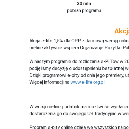
30 mln
pobrań programu
Akcj
Akcja e-life 1,5% dla OPP z darmową wersją onl
on-line aktywnie wspiera Organizacje Pożytku Pu
W naszym programie do rozliczania e-PITów w 20
podjęliśmy decyzję o udostępnieniu bezpłatnej 
Dzięki programowi e-pity od dnia jego premiery, u
Więcej informacji na
www.e-life.org.pl
W wersji on-line podatnik ma możliwość wysłania 
dostarczenia go do swojego US tradycyjnie w wers
Program e-pity online działa we wszystkich najpo