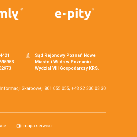
34421
Sąd Rejonowy Poznań Nowe
695953
Miasto i Wilda w Poznaniu
02973
Wydział VIII Gospodarczy KRS.
j Informacji Skarbowej: 801 055 055, +48 22 330 03 30
wne
mapa serwisu