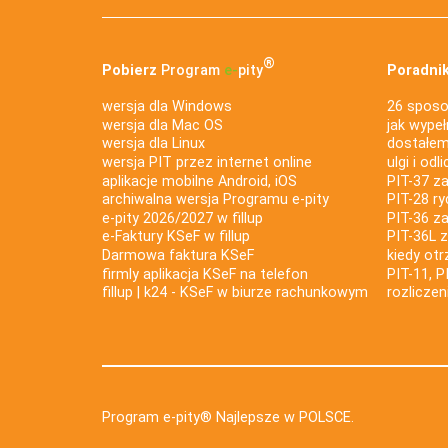
®
Pobierz
Program
e‑
pity
Poradnik
wersja dla Windows
26 sposo
wersja dla Mac OS
jak wypeł
wersja dla Linux
dostałem 
wersja PIT przez internet online
ulgi i odl
aplikacje mobilne Android, iOS
PIT-37 za
archiwalna wersja Programu e-pity
PIT-28 ry
e-pity 2026/2027 w fillup
PIT-36 z
e‑Faktury KSeF w fillup
PIT-36L 
Darmowa faktura KSeF
kiedy ot
firmly aplikacja KSeF na telefon
PIT-11, P
fillup | k24 - KSeF w biurze rachunkowym
rozlicze
Program e-pity® Najlepsze w POLSCE.