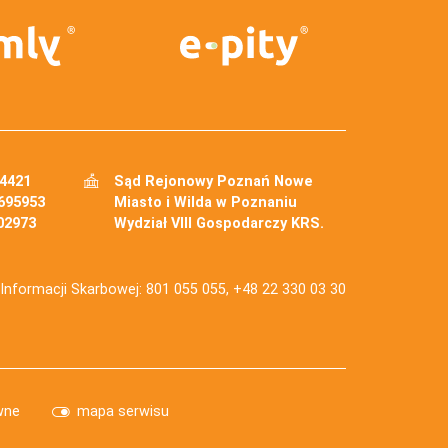
34421
Sąd Rejonowy Poznań Nowe
695953
Miasto i Wilda w Poznaniu
02973
Wydział VIII Gospodarczy KRS.
j Informacji Skarbowej: 801 055 055, +48 22 330 03 30
wne
mapa serwisu