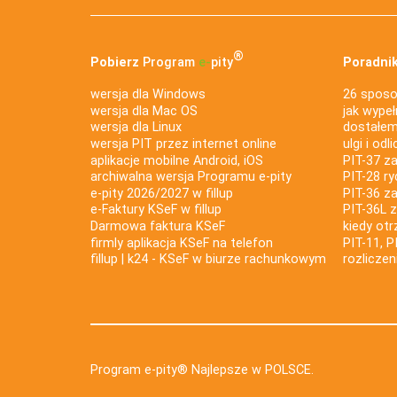
®
Pobierz
Program
e‑
pity
Poradnik
wersja dla Windows
26 sposo
wersja dla Mac OS
jak wypeł
wersja dla Linux
dostałem 
wersja PIT przez internet online
ulgi i odl
aplikacje mobilne Android, iOS
PIT-37 za
archiwalna wersja Programu e-pity
PIT-28 ry
e-pity 2026/2027 w fillup
PIT-36 z
e‑Faktury KSeF w fillup
PIT-36L 
Darmowa faktura KSeF
kiedy ot
firmly aplikacja KSeF na telefon
PIT-11, P
fillup | k24 - KSeF w biurze rachunkowym
rozlicze
Program e-pity® Najlepsze w POLSCE.