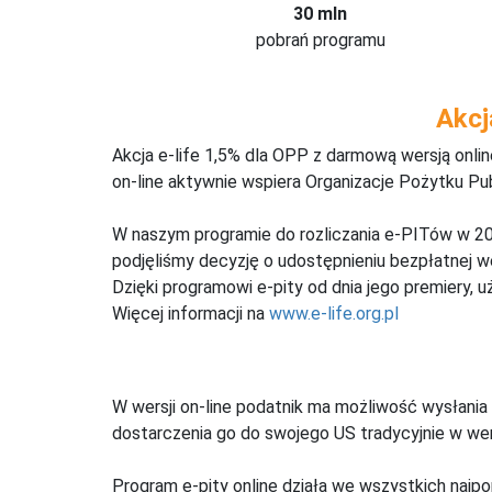
30 mln
pobrań programu
Akcj
Akcja e-life 1,5% dla OPP z darmową wersją onl
on-line aktywnie wspiera Organizacje Pożytku Pu
W naszym programie do rozliczania e-PITów w 20
podjęliśmy decyzję o udostępnieniu bezpłatnej 
Dzięki programowi e-pity od dnia jego premiery, u
Więcej informacji na
www.e-life.org.pl
W wersji on-line podatnik ma możliwość wysłania 
dostarczenia go do swojego US tradycyjnie w wers
Program e-pity online działa we wszystkich najpo