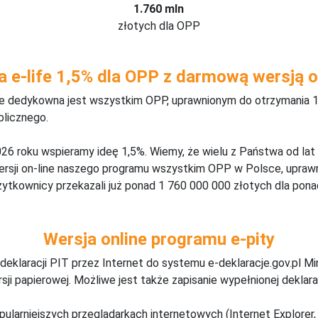
1.760 mln
złotych dla OPP
a e-life 1,5% dla OPP z darmową wersją o
ine dedykowna jest wszystkim OPP, uprawnionym do otrzymania 1
blicznego.
26 roku wspieramy ideę 1,5%. Wiemy, że wielu z Państwa od lat
wersji on-line naszego programu wszystkim OPP w Polsce, upraw
żytkownicy przekazali już ponad 1 760 000 000 złotych dla ponad
Wersja online programu e-pity
deklaracji PIT przez Internet do systemu e-deklaracje.gov.pl M
ji papierowej. Możliwe jest także zapisanie wypełnionej deklarac
pularniejszych przeglądarkach internetowych (Internet Explorer, 