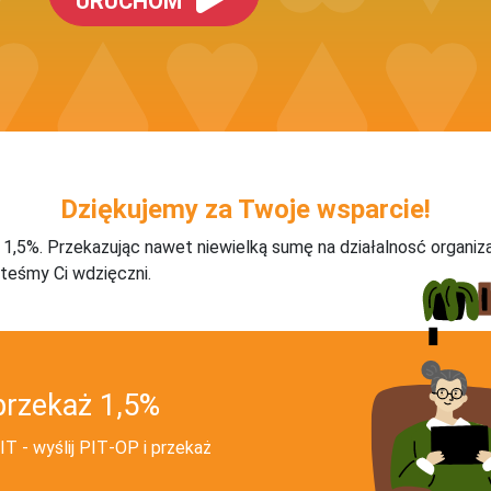
URUCHOM
Dziękujemy za Twoje wsparcie!
j 1,5%. Przekazując nawet niewielką sumę na działalnosć organiz
teśmy Ci wdzięczni.
przekaż 1,5%
T - wyślij PIT‑OP i przekaż