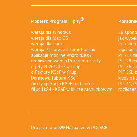
®
Pobierz
Program
e‑
pity
Poradnik
wersja dla Windows
26 sposo
wersja dla Mac OS
jak wypeł
wersja dla Linux
dostałem 
wersja PIT przez internet online
ulgi i odl
aplikacje mobilne Android, iOS
PIT-37 za
archiwalna wersja Programu e-pity
PIT-28 ry
e-pity 2026/2027 w fillup
PIT-36 z
e‑Faktury KSeF w fillup
PIT-36L 
Darmowa faktura KSeF
kiedy ot
firmly aplikacja KSeF na telefon
PIT-11, P
fillup | k24 - KSeF w biurze rachunkowym
rozlicze
Program e-pity® Najlepsze w POLSCE.