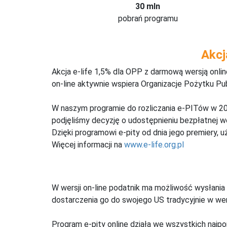
30 mln
pobrań programu
Akcj
Akcja e-life 1,5% dla OPP z darmową wersją onl
on-line aktywnie wspiera Organizacje Pożytku Pu
W naszym programie do rozliczania e-PITów w 20
podjęliśmy decyzję o udostępnieniu bezpłatnej 
Dzięki programowi e-pity od dnia jego premiery, u
Więcej informacji na
www.e-life.org.pl
W wersji on-line podatnik ma możliwość wysłania 
dostarczenia go do swojego US tradycyjnie w wers
Program e-pity online działa we wszystkich najpo