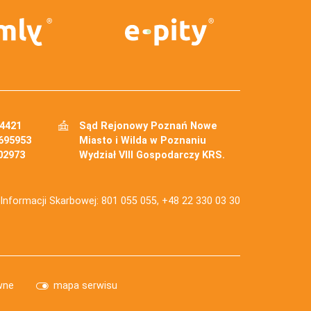
34421
Sąd Rejonowy Poznań Nowe
695953
Miasto i Wilda w Poznaniu
02973
Wydział VIII Gospodarczy KRS.
j Informacji Skarbowej: 801 055 055, +48 22 330 03 30
wne
mapa serwisu