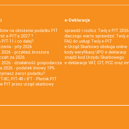
i
e-Deklaracje
bów na obniżenie podatku PIT
sprawdź i rozlicz Twój e PIT 2026
nić e-PIT'a 2027 ?
dlaczego warto sprawdzić Twój e
PIT-11 i co dalej?
FAQ do usługi Twój e-PIT
iczenia - pity 2026
e-Urząd Skarbowy obsługa online
 2026 - przykład, broszura
kody weryfikacji UPO e-deklaracji
czałt za 2026
znajdź kod Urzędu Skarbowego
a 2026 - działalność gospodarcza
e-deklaracje VAT, CIT, PCC oraz in
za 2026 - podatek liniowy 19%
rzymasz zwrot podatku?
IT-8C, PIT-4R i IFT - Płatnik PIT
nie PIT przez urząd skarbowy