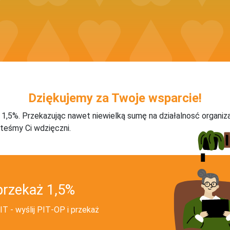
Dziękujemy za Twoje wsparcie!
j 1,5%. Przekazując nawet niewielką sumę na działalnosć organiz
teśmy Ci wdzięczni.
przekaż 1,5%
T - wyślij PIT‑OP i przekaż