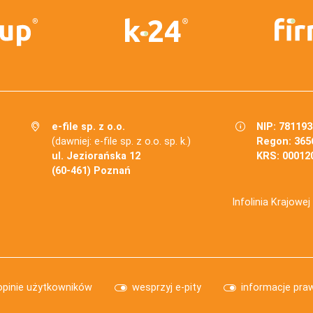
e-file sp. z o.o.
NIP: 78119
(dawniej: e-file sp. z o.o. sp. k.)
Regon: 365
ul. Jeziorańska 12
KRS: 00012
(60-461) Poznań
Infolinia Krajowe
opinie użytkowników
wesprzyj e-pity
informacje pra