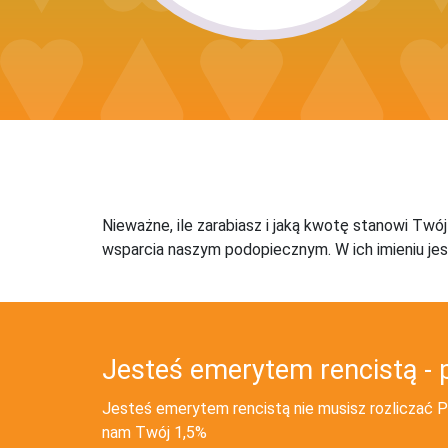
Nieważne, ile zarabiasz i jaką kwotę stanowi Twó
wsparcia naszym podopiecznym. W ich imieniu jes
Jesteś emerytem rencistą - 
Jesteś emerytem rencistą nie musisz rozliczać PI
nam Twój 1,5%