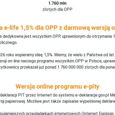
1.760 mln
złotych dla OPP
a e-life 1,5% dla OPP z darmową wersją o
ine dedykowna jest wszystkim OPP, uprawnionym do otrzymania 1
blicznego.
26 roku wspieramy ideę 1,5%. Wiemy, że wielu z Państwa od lat
wersji on-line naszego programu wszystkim OPP w Polsce, upraw
żytkownicy przekazali już ponad 1 760 000 000 złotych dla ponad
Wersja online programu e-pity
deklaracji PIT przez Internet do systemu e-deklaracje.gov.pl M
ji papierowej. Możliwe jest także zapisanie wypełnionej deklarac
pularniejszych przeglądarkach internetowych (Internet Explorer, 