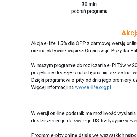
30 mln
pobrań programu
Akcj
Akcja e-life 1,5% dla OPP z darmową wersją onl
on-line aktywnie wspiera Organizacje Pożytku Pu
W naszym programie do rozliczania e-PITów w 20
podjęliśmy decyzję o udostępnieniu bezpłatnej 
Dzięki programowi e-pity od dnia jego premiery, u
Więcej informacji na
www.e-life.org.pl
W wersji on-line podatnik ma możliwość wysłania 
dostarczenia go do swojego US tradycyjnie w wers
Program e-pity online działa we wszystkich najpo