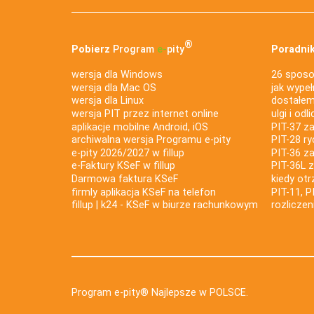
®
Pobierz
Program
e‑
pity
Poradnik
wersja dla Windows
26 sposo
wersja dla Mac OS
jak wypeł
wersja dla Linux
dostałem 
wersja PIT przez internet online
ulgi i odl
aplikacje mobilne Android, iOS
PIT-37 za
archiwalna wersja Programu e-pity
PIT-28 ry
e-pity 2026/2027 w fillup
PIT-36 z
e‑Faktury KSeF w fillup
PIT-36L 
Darmowa faktura KSeF
kiedy ot
firmly aplikacja KSeF na telefon
PIT-11, P
fillup | k24 - KSeF w biurze rachunkowym
rozlicze
Program e-pity® Najlepsze w POLSCE.