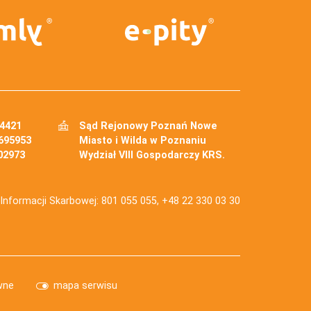
34421
Sąd Rejonowy Poznań Nowe
695953
Miasto i Wilda w Poznaniu
02973
Wydział VIII Gospodarczy KRS.
j Informacji Skarbowej: 801 055 055, +48 22 330 03 30
wne
mapa serwisu