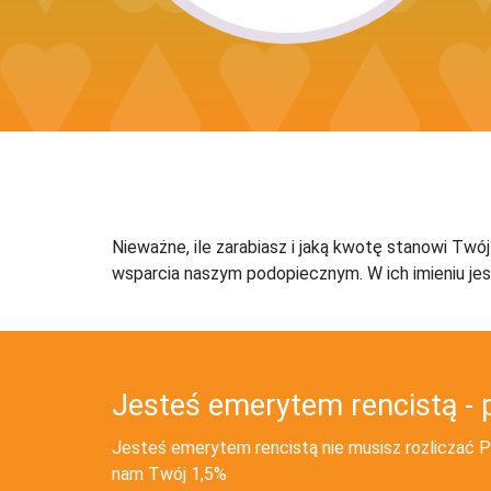
Nieważne, ile zarabiasz i jaką kwotę stanowi Twó
wsparcia naszym podopiecznym. W ich imieniu jes
Jesteś emerytem rencistą - 
Jesteś emerytem rencistą nie musisz rozliczać PI
nam Twój 1,5%