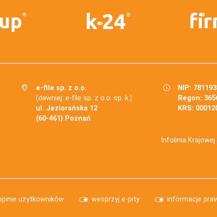
e-file sp. z o.o.
NIP: 78119
(dawniej: e-file sp. z o.o. sp. k.)
Regon: 365
ul. Jeziorańska 12
KRS: 00012
(60-461) Poznań
Infolinia Krajowe
opinie użytkowników
wesprzyj e-pity
informacje pra