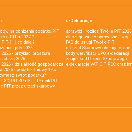
i
e-Deklaracje
bów na obniżenie podatku PIT
sprawdź i rozlicz Twój e PIT 2026
nić e-PIT'a 2027 ?
dlaczego warto sprawdzić Twój e
PIT-11 i co dalej?
FAQ do usługi Twój e-PIT
iczenia - pity 2026
e-Urząd Skarbowy obsługa online
 2026 - przykład, broszura
kody weryfikacji UPO e-deklaracji
czałt za 2026
znajdź kod Urzędu Skarbowego
a 2026 - działalność gospodarcza
e-deklaracje VAT, CIT, PCC oraz in
za 2026 - podatek liniowy 19%
rzymasz zwrot podatku?
IT-8C, PIT-4R i IFT - Płatnik PIT
nie PIT przez urząd skarbowy