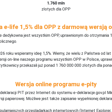
1.760 mln
złotych dla OPP
a e-life 1,5% dla OPP z darmową wersją o
ine dedykowna jest wszystkim OPP, uprawnionym do otrzymania 1
blicznego.
26 roku wspieramy ideę 1,5%. Wiemy, że wielu z Państwa od lat
wersji on-line naszego programu wszystkim OPP w Polsce, upraw
żytkownicy przekazali już ponad 1 760 000 000 złotych dla ponad
Wersja online programu e-pity
deklaracji PIT przez Internet do systemu e-deklaracje.gov.pl M
ji papierowej. Możliwe jest także zapisanie wypełnionej deklarac
pularniejszych przeglądarkach internetowych (Internet Explorer, 