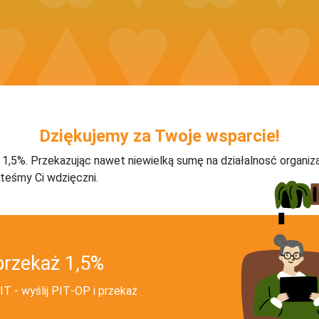
Dziękujemy za Twoje wsparcie!
j 1,5%. Przekazując nawet niewielką sumę na działalnosć organiz
teśmy Ci wdzięczni.
przekaż 1,5%
T - wyślij PIT‑OP i przekaż