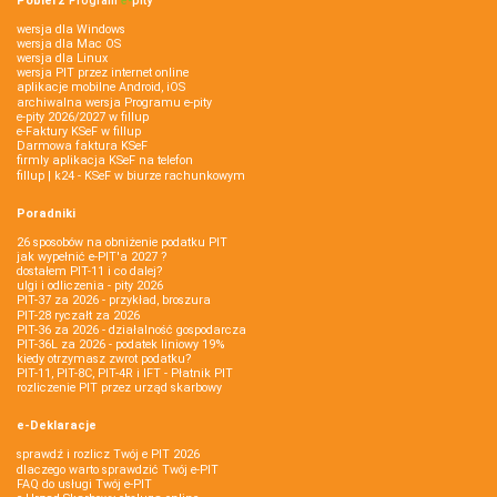
Pobierz
Program
e‑
pity
wersja dla Windows
wersja dla Mac OS
wersja dla Linux
wersja PIT przez internet online
aplikacje mobilne Android, iOS
archiwalna wersja Programu e-pity
e-pity 2026/2027 w fillup
e‑Faktury KSeF w fillup
Darmowa faktura KSeF
firmly aplikacja KSeF na telefon
fillup | k24 - KSeF w biurze rachunkowym
Poradniki
26 sposobów na obniżenie podatku PIT
jak wypełnić e-PIT'a 2027 ?
dostałem PIT-11 i co dalej?
ulgi i odliczenia - pity 2026
PIT-37 za 2026 - przykład, broszura
PIT-28 ryczałt za 2026
PIT-36 za 2026 - działalność gospodarcza
PIT-36L za 2026 - podatek liniowy 19%
kiedy otrzymasz zwrot podatku?
PIT-11, PIT-8C, PIT-4R i IFT - Płatnik PIT
rozliczenie PIT przez urząd skarbowy
e-Deklaracje
sprawdź i rozlicz Twój e PIT 2026
dlaczego warto sprawdzić Twój e-PIT
FAQ do usługi Twój e-PIT