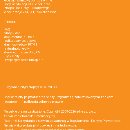
e-Urząd Skarbowy obsługa online
kody weryfikacji UPO e-deklaracji
znajdź kod Urzędu Skarbowego
e-deklaracje VAT, CIT, PCC oraz inne
Pomoc
FAQ
filmy Video
dokumentacja - help
kalkulatory podatkowe
darmowy e-book PIT-11
aktualności e-pity
dane techniczne API, XML
Dysk e-pity
Twoje zgłoszenie lub opinia
Program e-pity® Najlepsze w POLSCE.
Marki: "e-pity po prostu" oraz "e-pity Program" są zarejestrowanymi znakami
towarowymi i podlegają ochronie prawnej.
Wszelkie prawa zastrzeżone. Copyright 2009-2026
e-file sp. z o.o.
Serwis ma charakter informacyjny.
Warunki korzystania z serwisu zawarte są w
Regulaminie
i
Polityce Prywatności
.
Serwis wykorzystuje
pliki cookies i inne technologie
.