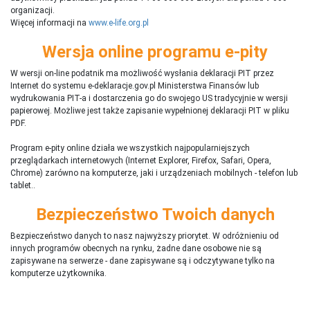
organizacji.
Więcej informacji na
www.e-life.org.pl
Wersja online programu e-pity
W wersji on-line podatnik ma możliwość wysłania deklaracji PIT przez
Internet do systemu e-deklaracje.gov.pl Ministerstwa Finansów lub
wydrukowania PIT-a i dostarczenia go do swojego US tradycyjnie w wersji
papierowej. Możliwe jest także zapisanie wypełnionej deklaracji PIT w pliku
PDF.
Program e-pity online działa we wszystkich najpopularniejszych
przeglądarkach internetowych (Internet Explorer, Firefox, Safari, Opera,
Chrome) zarówno na komputerze, jaki i urządzeniach mobilnych - telefon lub
tablet..
Bezpieczeństwo Twoich danych
Bezpieczeństwo danych to nasz najwyższy priorytet. W odróżnieniu od
innych programów obecnych na rynku,
ż
adne dane osobowe nie są
zapisywane na serwerze - dane zapisywane są i odczytywane tylko na
komputerze użytkownika.