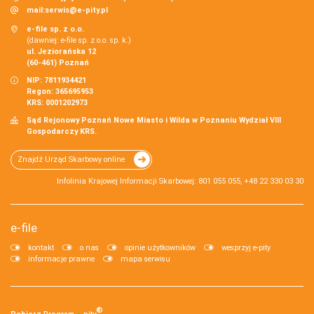
mail:
serwis@e-pity.pl
e-file sp. z o.o.
(dawniej: e-file sp. z o.o. sp. k.)
ul. Jeziorańska 12
(60-461) Poznań
NIP: 7811934421
Regon: 365695953
KRS: 0001202973
Sąd Rejonowy Poznań Nowe Miasto i Wilda w Poznaniu Wydział VIII
Gospodarczy KRS.
Znajdź Urząd Skarbowy online
Infolinia Krajowej Informacji Skarbowej: 801 055 055, +48 22 330 03 30
e-file
kontakt
o nas
opinie użytkowników
wesprzyj e-pity
informacje prawne
mapa serwisu
®