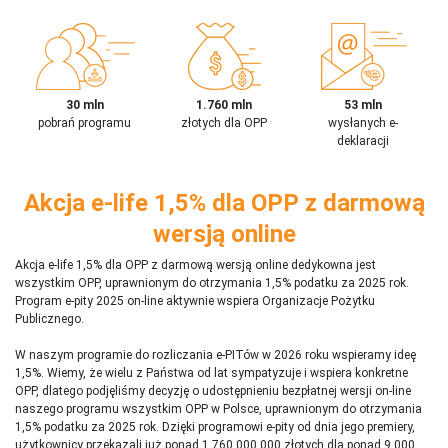
30 mln
1.760 mln
53 mln
pobrań programu
złotych dla OPP
wysłanych e-
deklaracji
Akcja e-life 1,5% dla OPP z darmową
wersją online
Akcja e-life 1,5% dla OPP z darmową wersją online dedykowna jest
wszystkim OPP, uprawnionym do otrzymania 1,5% podatku za 2025 rok.
Program e-pity 2025 on-line aktywnie wspiera Organizacje Pożytku
Publicznego.
W naszym programie do rozliczania e-PITów w 2026 roku wspieramy ideę
1,5%. Wiemy, że wielu z Państwa od lat sympatyzuje i wspiera konkretne
OPP, dlatego podjęliśmy decyzję o udostępnieniu bezpłatnej wersji on-line
naszego programu wszystkim OPP w Polsce, uprawnionym do otrzymania
1,5% podatku za 2025 rok. Dzięki programowi e-pity od dnia jego premiery,
użytkownicy przekazali już ponad 1 760 000 000 złotych dla ponad 9 000