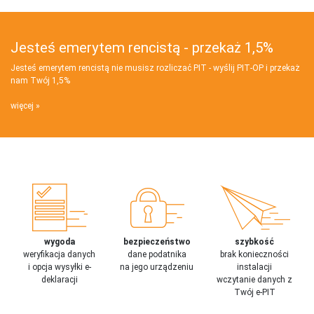
Jesteś emerytem rencistą - przekaż 1,5%
Jesteś emerytem rencistą nie musisz rozliczać PIT - wyślij PIT‑OP i przekaż
nam Twój 1,5%
więcej
wygoda
bezpieczeństwo
szybkość
weryfikacja danych
dane podatnika
brak konieczności
i opcja wysyłki e-
na jego urządzeniu
instalacji
deklaracji
wczytanie danych z
Twój e-PIT