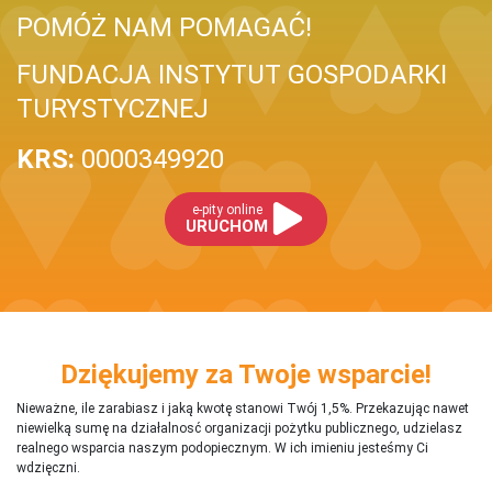
POMÓŻ NAM POMAGAĆ!
FUNDACJA INSTYTUT GOSPODARKI
TURYSTYCZNEJ
KRS:
0000349920
e-pity online
URUCHOM
Dziękujemy za Twoje wsparcie!
Nieważne, ile zarabiasz i jaką kwotę stanowi Twój 1,5%. Przekazując nawet
niewielką sumę na działalnosć organizacji pożytku publicznego, udzielasz
realnego wsparcia naszym podopiecznym. W ich imieniu jesteśmy Ci
wdzięczni.