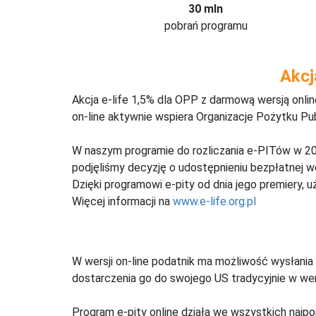
30 mln
pobrań programu
Akcj
Akcja e-life 1,5% dla OPP z darmową wersją onl
on-line aktywnie wspiera Organizacje Pożytku Pu
W naszym programie do rozliczania e-PITów w 20
podjęliśmy decyzję o udostępnieniu bezpłatnej 
Dzięki programowi e-pity od dnia jego premiery, u
Więcej informacji na
www.e-life.org.pl
W wersji on-line podatnik ma możliwość wysłania 
dostarczenia go do swojego US tradycyjnie w wers
Program e-pity online działa we wszystkich najpo