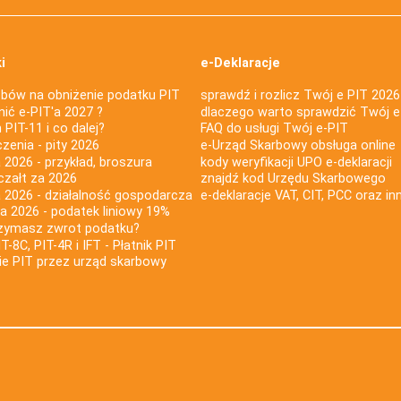
i
e-Deklaracje
bów na obniżenie podatku PIT
sprawdź i rozlicz Twój e PIT 2026
nić e-PIT'a 2027 ?
dlaczego warto sprawdzić Twój e
PIT-11 i co dalej?
FAQ do usługi Twój e-PIT
iczenia - pity 2026
e-Urząd Skarbowy obsługa online
 2026 - przykład, broszura
kody weryfikacji UPO e-deklaracji
czałt za 2026
znajdź kod Urzędu Skarbowego
a 2026 - działalność gospodarcza
e-deklaracje VAT, CIT, PCC oraz in
za 2026 - podatek liniowy 19%
rzymasz zwrot podatku?
IT-8C, PIT-4R i IFT - Płatnik PIT
nie PIT przez urząd skarbowy