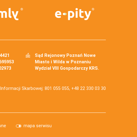
34421
Sąd Rejonowy Poznań Nowe
695953
Miasto i Wilda w Poznaniu
02973
Wydział VIII Gospodarczy KRS.
j Informacji Skarbowej: 801 055 055, +48 22 330 03 30
wne
mapa serwisu