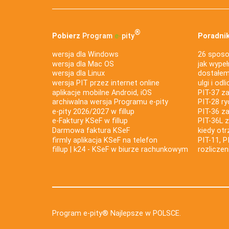
®
Pobierz
Program
e‑
pity
Poradnik
wersja dla Windows
26 sposo
wersja dla Mac OS
jak wypeł
wersja dla Linux
dostałem 
wersja PIT przez internet online
ulgi i odl
aplikacje mobilne Android, iOS
PIT-37 za
archiwalna wersja Programu e-pity
PIT-28 ry
e-pity 2026/2027 w fillup
PIT-36 z
e‑Faktury KSeF w fillup
PIT-36L 
Darmowa faktura KSeF
kiedy ot
firmly aplikacja KSeF na telefon
PIT-11, P
fillup | k24 - KSeF w biurze rachunkowym
rozlicze
Program e-pity® Najlepsze w POLSCE.