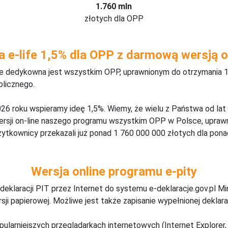
1.760 mln
złotych dla OPP
a e-life 1,5% dla OPP z darmową wersją o
ine dedykowna jest wszystkim OPP, uprawnionym do otrzymania 1
blicznego.
26 roku wspieramy ideę 1,5%. Wiemy, że wielu z Państwa od lat
wersji on-line naszego programu wszystkim OPP w Polsce, upraw
żytkownicy przekazali już ponad 1 760 000 000 złotych dla ponad
Wersja online programu e-pity
deklaracji PIT przez Internet do systemu e-deklaracje.gov.pl M
ji papierowej. Możliwe jest także zapisanie wypełnionej deklarac
pularniejszych przeglądarkach internetowych (Internet Explorer, 