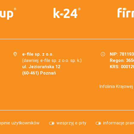
e-file sp. z o.o.
NIP: 78119
(dawniej: e-file sp. z o.o. sp. k.)
Regon: 365
ul. Jeziorańska 12
KRS: 00012
(60-461) Poznań
Infolinia Krajowe
opinie użytkowników
wesprzyj e-pity
informacje pra