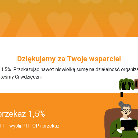
Dziękujemy za Twoje wsparcie!
j 1,5%. Przekazując nawet niewielką sumę na działalnosć organiz
teśmy Ci wdzięczni.
przekaż 1,5%
T - wyślij PIT‑OP i przekaż