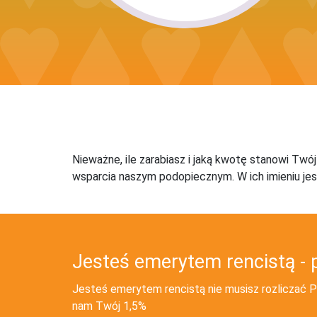
Nieważne, ile zarabiasz i jaką kwotę stanowi Twó
wsparcia naszym podopiecznym. W ich imieniu jes
Jesteś emerytem rencistą - 
Jesteś emerytem rencistą nie musisz rozliczać PI
nam Twój 1,5%