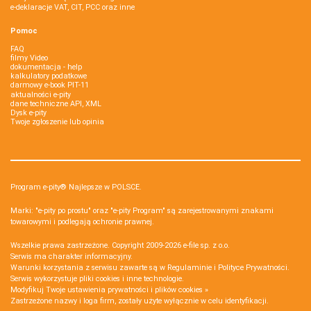
e-deklaracje VAT, CIT, PCC oraz inne
Pomoc
FAQ
filmy Video
dokumentacja - help
kalkulatory podatkowe
darmowy e-book PIT-11
aktualności e-pity
dane techniczne API, XML
Dysk e-pity
Twoje zgłoszenie lub opinia
Program e-pity® Najlepsze w POLSCE.
Marki: "e-pity po prostu" oraz "e-pity Program" są zarejestrowanymi znakami
towarowymi i podlegają ochronie prawnej.
Wszelkie prawa zastrzeżone. Copyright 2009-2026
e-file sp. z o.o.
Serwis ma charakter informacyjny.
Warunki korzystania z serwisu zawarte są w
Regulaminie
i
Polityce Prywatności
.
Serwis wykorzystuje
pliki cookies i inne technologie
.
Modyfikuj Twoje ustawienia prywatności i plików cookies »
Zastrzeżone nazwy i loga firm, zostały użyte wyłącznie w celu identyfikacji.