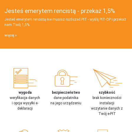
Jesteś emerytem rencistą - przekaż 1,5%
Jesteś emerytem rencistą nie musisz rozliczać PIT - wyślij PIT‑OP i przekaż
nam Twój 1,5%
więcej
wygoda
bezpieczeństwo
szybkość
weryfikacja danych
dane podatnika
brak konieczności
i opcja wysyłki e-
na jego urządzeniu
instalacji
deklaracji
wczytanie danych z
Twój e-PIT