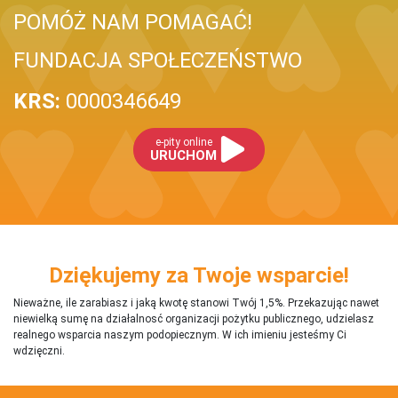
POMÓŻ NAM POMAGAĆ!
FUNDACJA SPOŁECZEŃSTWO
KRS:
0000346649
e-pity online
URUCHOM
Dziękujemy za Twoje wsparcie!
Nieważne, ile zarabiasz i jaką kwotę stanowi Twój 1,5%. Przekazując nawet
niewielką sumę na działalnosć organizacji pożytku publicznego, udzielasz
realnego wsparcia naszym podopiecznym. W ich imieniu jesteśmy Ci
wdzięczni.