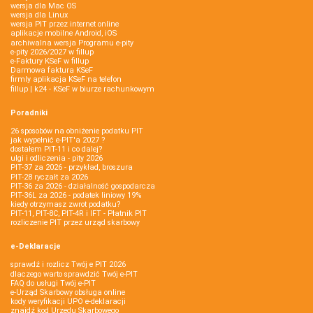
wersja dla Mac OS
wersja dla Linux
wersja PIT przez internet online
aplikacje mobilne Android, iOS
archiwalna wersja Programu e-pity
e-pity 2026/2027 w fillup
e‑Faktury KSeF w fillup
Darmowa faktura KSeF
firmly aplikacja KSeF na telefon
fillup | k24 - KSeF w biurze rachunkowym
Poradniki
26 sposobów na obniżenie podatku PIT
jak wypełnić e-PIT'a 2027 ?
dostałem PIT-11 i co dalej?
ulgi i odliczenia - pity 2026
PIT-37 za 2026 - przykład, broszura
PIT-28 ryczałt za 2026
PIT-36 za 2026 - działalność gospodarcza
PIT-36L za 2026 - podatek liniowy 19%
kiedy otrzymasz zwrot podatku?
PIT-11, PIT-8C, PIT-4R i IFT - Płatnik PIT
rozliczenie PIT przez urząd skarbowy
e-Deklaracje
sprawdź i rozlicz Twój e PIT 2026
dlaczego warto sprawdzić Twój e-PIT
FAQ do usługi Twój e-PIT
e-Urząd Skarbowy obsługa online
kody weryfikacji UPO e-deklaracji
znajdź kod Urzędu Skarbowego