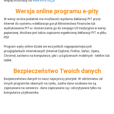
Więcej informacji na
www.e-life.org.pl
Wersja online programu e-pity
W wersji on-line podatnik ma możliwość wysłania deklaracji PIT przez
Internet do systemu e-deklaracje.gov.pl Ministerstwa Finansów lub
wydrukowania PIT-a i dostarczenia go do swojego US tradycyjnie w wersji
papierowej. Możliwe jest także zapisanie wypełnionej deklaracji PIT w pliku
PDF.
Program e-pity online działa we wszystkich najpopularniejszych
przeglądarkach internetowych (Internet Explorer, Firefox, Safari, Opera,
Chrome) zarówno na komputerze, jaki i urządzeniach mobilnych - telefon lub
tablet..
Bezpieczeństwo Twoich danych
Bezpieczeństwo danych to nasz najwyższy priorytet. W odróżnieniu od
innych programów obecnych na rynku,
ż
adne dane osobowe nie są
zapisywane na serwerze - dane zapisywane są i odczytywane tylko na
komputerze użytkownika.