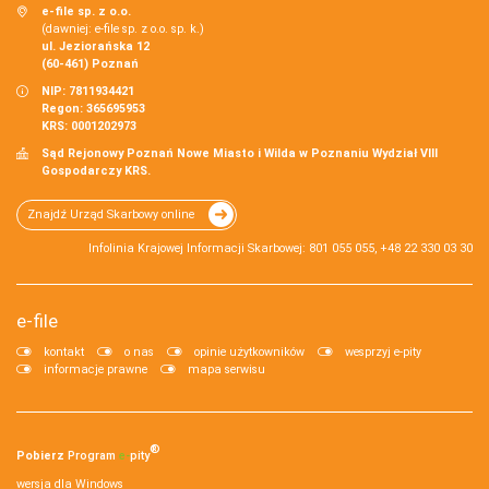
e-file sp. z o.o.
(dawniej: e-file sp. z o.o. sp. k.)
ul. Jeziorańska 12
(60-461) Poznań
NIP: 7811934421
Regon: 365695953
KRS: 0001202973
Sąd Rejonowy Poznań Nowe Miasto i Wilda w Poznaniu Wydział VIII
Gospodarczy KRS.
Znajdź Urząd Skarbowy online
Infolinia Krajowej Informacji Skarbowej: 801 055 055, +48 22 330 03 30
e-file
kontakt
o nas
opinie użytkowników
wesprzyj e-pity
informacje prawne
mapa serwisu
®
Pobierz
Program
e‑
pity
wersja dla Windows