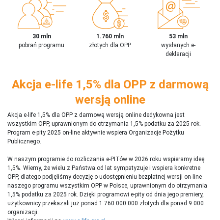
30 mln
1.760 mln
53 mln
pobrań programu
złotych dla OPP
wysłanych e-
deklaracji
Akcja e-life 1,5% dla OPP z darmową
wersją online
Akcja e-life 1,5% dla OPP z darmową wersją online dedykowna jest
wszystkim OPP, uprawnionym do otrzymania 1,5% podatku za 2025 rok.
Program e-pity 2025 on-line aktywnie wspiera Organizacje Pożytku
Publicznego.
W naszym programie do rozliczania e-PITów w 2026 roku wspieramy ideę
1,5%. Wiemy, że wielu z Państwa od lat sympatyzuje i wspiera konkretne
OPP, dlatego podjęliśmy decyzję o udostępnieniu bezpłatnej wersji on-line
naszego programu wszystkim OPP w Polsce, uprawnionym do otrzymania
1,5% podatku za 2025 rok. Dzięki programowi e-pity od dnia jego premiery,
użytkownicy przekazali już ponad 1 760 000 000 złotych dla ponad 9 000
organizacji.