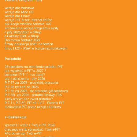
Pobierz
Program
e‑
pity
wersja dla Windows
wersja dla Mac OS
wersja dla Linux
wersja PIT przez internet online
aplikacje mobilne Android, iOS
archiwalna wersja Programu e-pity
e-pity 2026/2027 w fillup
e‑Faktury KSeF w fillup
Darmowa faktura KSeF
firmly aplikacja KSeF na telefon
fillup | k24 - KSeF w biurze rachunkowym
Poradniki
26 sposobów na obniżenie podatku PIT
jak wypełnić e-PIT'a 2027 ?
dostałem PIT-11 i co dalej?
ulgi i odliczenia - pity 2026
PIT-37 za 2026 - przykład, broszura
PIT-28 ryczałt za 2026
PIT-36 za 2026 - działalność gospodarcza
PIT-36L za 2026 - podatek liniowy 19%
kiedy otrzymasz zwrot podatku?
PIT-11, PIT-8C, PIT-4R i IFT - Płatnik PIT
rozliczenie PIT przez urząd skarbowy
e-Deklaracje
sprawdź i rozlicz Twój e PIT 2026
dlaczego warto sprawdzić Twój e-PIT
FAQ do usługi Twój e-PIT