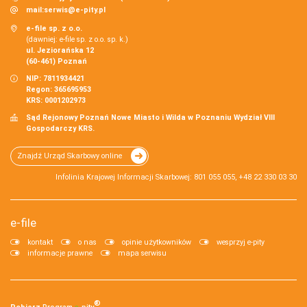
mail:
serwis@e-pity.pl
e-file sp. z o.o.
(dawniej: e-file sp. z o.o. sp. k.)
ul. Jeziorańska 12
(60-461) Poznań
NIP: 7811934421
Regon: 365695953
KRS: 0001202973
Sąd Rejonowy Poznań Nowe Miasto i Wilda w Poznaniu Wydział VIII
Gospodarczy KRS.
Znajdź Urząd Skarbowy online
Infolinia Krajowej Informacji Skarbowej: 801 055 055, +48 22 330 03 30
e-file
kontakt
o nas
opinie użytkowników
wesprzyj e-pity
informacje prawne
mapa serwisu
®