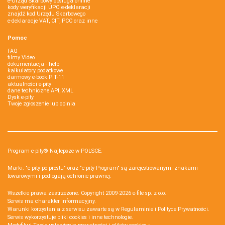
e-Urząd Skarbowy obsługa online
kody weryfikacji UPO e-deklaracji
znajdź kod Urzędu Skarbowego
e-deklaracje VAT, CIT, PCC oraz inne
Pomoc
FAQ
filmy Video
dokumentacja - help
kalkulatory podatkowe
darmowy e-book PIT-11
aktualności e-pity
dane techniczne API, XML
Dysk e-pity
Twoje zgłoszenie lub opinia
Program e-pity® Najlepsze w POLSCE.
Marki: "e-pity po prostu" oraz "e-pity Program" są zarejestrowanymi znakami
towarowymi i podlegają ochronie prawnej.
Wszelkie prawa zastrzeżone. Copyright 2009-2026
e-file sp. z o.o.
Serwis ma charakter informacyjny.
Warunki korzystania z serwisu zawarte są w
Regulaminie
i
Polityce Prywatności
.
Serwis wykorzystuje
pliki cookies i inne technologie
.