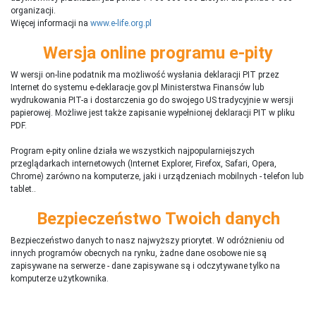
organizacji.
Więcej informacji na
www.e-life.org.pl
Wersja online programu e-pity
W wersji on-line podatnik ma możliwość wysłania deklaracji PIT przez
Internet do systemu e-deklaracje.gov.pl Ministerstwa Finansów lub
wydrukowania PIT-a i dostarczenia go do swojego US tradycyjnie w wersji
papierowej. Możliwe jest także zapisanie wypełnionej deklaracji PIT w pliku
PDF.
Program e-pity online działa we wszystkich najpopularniejszych
przeglądarkach internetowych (Internet Explorer, Firefox, Safari, Opera,
Chrome) zarówno na komputerze, jaki i urządzeniach mobilnych - telefon lub
tablet..
Bezpieczeństwo Twoich danych
Bezpieczeństwo danych to nasz najwyższy priorytet. W odróżnieniu od
innych programów obecnych na rynku,
ż
adne dane osobowe nie są
zapisywane na serwerze - dane zapisywane są i odczytywane tylko na
komputerze użytkownika.