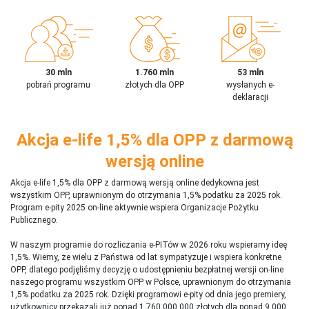
30 mln
1.760 mln
53 mln
pobrań programu
złotych dla OPP
wysłanych e-
deklaracji
Akcja e-life 1,5% dla OPP z darmową
wersją online
Akcja e-life 1,5% dla OPP z darmową wersją online dedykowna jest
wszystkim OPP, uprawnionym do otrzymania 1,5% podatku za 2025 rok.
Program e-pity 2025 on-line aktywnie wspiera Organizacje Pożytku
Publicznego.
W naszym programie do rozliczania e-PITów w 2026 roku wspieramy ideę
1,5%. Wiemy, że wielu z Państwa od lat sympatyzuje i wspiera konkretne
OPP, dlatego podjęliśmy decyzję o udostępnieniu bezpłatnej wersji on-line
naszego programu wszystkim OPP w Polsce, uprawnionym do otrzymania
1,5% podatku za 2025 rok. Dzięki programowi e-pity od dnia jego premiery,
użytkownicy przekazali już ponad 1 760 000 000 złotych dla ponad 9 000