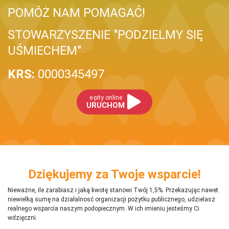
POMÓŻ NAM POMAGAĆ!
STOWARZYSZENIE "PODZIELMY SIĘ
UŚMIECHEM"
KRS:
0000345497
e-pity online
URUCHOM
Dziękujemy za Twoje wsparcie!
Nieważne, ile zarabiasz i jaką kwotę stanowi Twój 1,5%. Przekazując nawet
niewielką sumę na działalnosć organizacji pożytku publicznego, udzielasz
realnego wsparcia naszym podopiecznym. W ich imieniu jesteśmy Ci
wdzięczni.