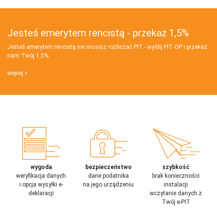
Jesteś emerytem rencistą - przekaż 1,5%
Jesteś emerytem rencistą nie musisz rozliczać PIT - wyślij PIT‑OP i przekaż
nam Twój 1,5%
więcej
wygoda
bezpieczeństwo
szybkość
weryfikacja danych
dane podatnika
brak konieczności
i opcja wysyłki e-
na jego urządzeniu
instalacji
deklaracji
wczytanie danych z
Twój e-PIT