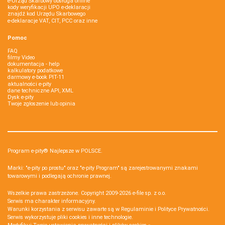
e-Urząd Skarbowy obsługa online
kody weryfikacji UPO e-deklaracji
znajdź kod Urzędu Skarbowego
e-deklaracje VAT, CIT, PCC oraz inne
Pomoc
FAQ
filmy Video
dokumentacja - help
kalkulatory podatkowe
darmowy e-book PIT-11
aktualności e-pity
dane techniczne API, XML
Dysk e-pity
Twoje zgłoszenie lub opinia
Program e-pity® Najlepsze w POLSCE.
Marki: "e-pity po prostu" oraz "e-pity Program" są zarejestrowanymi znakami
towarowymi i podlegają ochronie prawnej.
Wszelkie prawa zastrzeżone. Copyright 2009-2026
e-file sp. z o.o.
Serwis ma charakter informacyjny.
Warunki korzystania z serwisu zawarte są w
Regulaminie
i
Polityce Prywatności
.
Serwis wykorzystuje
pliki cookies i inne technologie
.