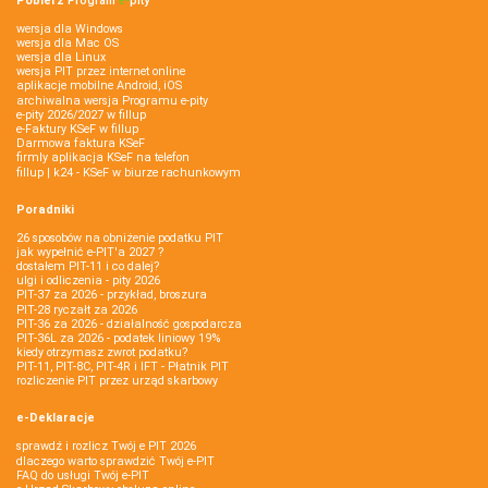
Pobierz
Program
e‑
pity
wersja dla Windows
wersja dla Mac OS
wersja dla Linux
wersja PIT przez internet online
aplikacje mobilne Android, iOS
archiwalna wersja Programu e-pity
e-pity 2026/2027 w fillup
e‑Faktury KSeF w fillup
Darmowa faktura KSeF
firmly aplikacja KSeF na telefon
fillup | k24 - KSeF w biurze rachunkowym
Poradniki
26 sposobów na obniżenie podatku PIT
jak wypełnić e-PIT'a 2027 ?
dostałem PIT-11 i co dalej?
ulgi i odliczenia - pity 2026
PIT-37 za 2026 - przykład, broszura
PIT-28 ryczałt za 2026
PIT-36 za 2026 - działalność gospodarcza
PIT-36L za 2026 - podatek liniowy 19%
kiedy otrzymasz zwrot podatku?
PIT-11, PIT-8C, PIT-4R i IFT - Płatnik PIT
rozliczenie PIT przez urząd skarbowy
e-Deklaracje
sprawdź i rozlicz Twój e PIT 2026
dlaczego warto sprawdzić Twój e-PIT
FAQ do usługi Twój e-PIT