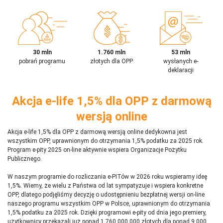
30 mln
1.760 mln
53 mln
pobrań programu
złotych dla OPP
wysłanych e-
deklaracji
Akcja e-life 1,5% dla OPP z darmową
wersją online
Akcja e-life 1,5% dla OPP z darmową wersją online dedykowna jest
wszystkim OPP, uprawnionym do otrzymania 1,5% podatku za 2025 rok.
Program e-pity 2025 on-line aktywnie wspiera Organizacje Pożytku
Publicznego.
W naszym programie do rozliczania e-PITów w 2026 roku wspieramy ideę
1,5%. Wiemy, że wielu z Państwa od lat sympatyzuje i wspiera konkretne
OPP, dlatego podjęliśmy decyzję o udostępnieniu bezpłatnej wersji on-line
naszego programu wszystkim OPP w Polsce, uprawnionym do otrzymania
1,5% podatku za 2025 rok. Dzięki programowi e-pity od dnia jego premiery,
użytkownicy przekazali już ponad 1 760 000 000 złotych dla ponad 9 000