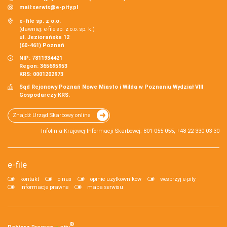
mail:
serwis@e-pity.pl
e-file sp. z o.o.
(dawniej: e-file sp. z o.o. sp. k.)
ul. Jeziorańska 12
(60-461) Poznań
NIP: 7811934421
Regon: 365695953
KRS: 0001202973
Sąd Rejonowy Poznań Nowe Miasto i Wilda w Poznaniu Wydział VIII
Gospodarczy KRS.
Znajdź Urząd Skarbowy online
Infolinia Krajowej Informacji Skarbowej: 801 055 055, +48 22 330 03 30
e-file
kontakt
o nas
opinie użytkowników
wesprzyj e-pity
informacje prawne
mapa serwisu
®