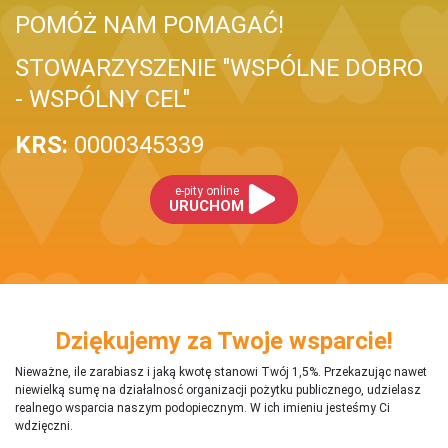
POMÓŻ NAM POMAGAĆ!
STOWARZYSZENIE "WSPÓLNE DOBRO
- WSPÓLNY CEL"
KRS:
0000345339
e-pity online
URUCHOM
Dziękujemy za Twoje wsparcie!
Nieważne, ile zarabiasz i jaką kwotę stanowi Twój 1,5%. Przekazując nawet
niewielką sumę na działalnosć organizacji pożytku publicznego, udzielasz
realnego wsparcia naszym podopiecznym. W ich imieniu jesteśmy Ci
wdzięczni.