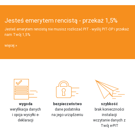
Jesteś emerytem rencistą - przekaż 1,5%
Jesteś emerytem rencistą nie musisz rozliczać PIT - wyślij PIT‑OP i przekaż
nam Twój 1,5%
więcej
wygoda
bezpieczeństwo
szybkość
weryfikacja danych
dane podatnika
brak konieczności
i opcja wysyłki e-
na jego urządzeniu
instalacji
deklaracji
wczytanie danych z
Twój e-PIT