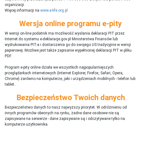
organizacji.
Więcej informacji na
www.e-life.org.pl
Wersja online programu e-pity
W wersji on-line podatnik ma możliwość wysłania deklaracji PIT przez
Internet do systemu e-deklaracje.gov.pl Ministerstwa Finansów lub
wydrukowania PIT-a i dostarczenia go do swojego US tradycyjnie w wersji
papierowej. Możliwe jest także zapisanie wypełnionej deklaracji PIT w pliku
PDF.
Program e-pity online działa we wszystkich najpopularniejszych
przeglądarkach internetowych (Internet Explorer, Firefox, Safari, Opera,
Chrome) zarówno na komputerze, jaki i urządzeniach mobilnych - telefon lub
tablet..
Bezpieczeństwo Twoich danych
Bezpieczeństwo danych to nasz najwyższy priorytet. W odróżnieniu od
innych programów obecnych na rynku,
ż
adne dane osobowe nie są
zapisywane na serwerze - dane zapisywane są i odczytywane tylko na
komputerze użytkownika.