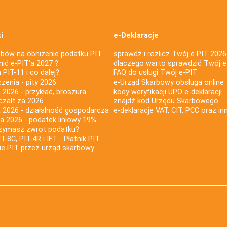
i
e-Deklaracje
bów na obniżenie podatku PIT
sprawdź i rozlicz Twój e PIT 2026
nić e-PIT'a 2027 ?
dlaczego warto sprawdzić Twój e
PIT-11 i co dalej?
FAQ do usługi Twój e-PIT
iczenia - pity 2026
e-Urząd Skarbowy obsługa online
 2026 - przykład, broszura
kody weryfikacji UPO e-deklaracji
czałt za 2026
znajdź kod Urzędu Skarbowego
a 2026 - działalność gospodarcza
e-deklaracje VAT, CIT, PCC oraz in
za 2026 - podatek liniowy 19%
rzymasz zwrot podatku?
IT-8C, PIT-4R i IFT - Płatnik PIT
nie PIT przez urząd skarbowy