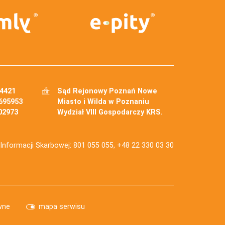
34421
Sąd Rejonowy Poznań Nowe
695953
Miasto i Wilda w Poznaniu
02973
Wydział VIII Gospodarczy KRS.
j Informacji Skarbowej: 801 055 055, +48 22 330 03 30
wne
mapa serwisu