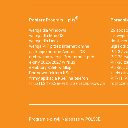
®
Pobierz
Program
e‑
pity
Poradnik
wersja dla Windows
26 sposo
wersja dla Mac OS
jak wypeł
wersja dla Linux
dostałem 
wersja PIT przez internet online
ulgi i odl
aplikacje mobilne Android, iOS
PIT-37 za
archiwalna wersja Programu e-pity
PIT-28 ry
e-pity 2026/2027 w fillup
PIT-36 z
e‑Faktury KSeF w fillup
PIT-36L 
Darmowa faktura KSeF
kiedy ot
firmly aplikacja KSeF na telefon
PIT-11, P
fillup | k24 - KSeF w biurze rachunkowym
rozlicze
Program e-pity® Najlepsze w POLSCE.