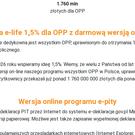
1.760 mln
złotych dla OPP
a e-life 1,5% dla OPP z darmową wersją o
ine dedykowna jest wszystkim OPP, uprawnionym do otrzymania 1
blicznego.
26 roku wspieramy ideę 1,5%. Wiemy, że wielu z Państwa od lat
wersji on-line naszego programu wszystkim OPP w Polsce, upraw
żytkownicy przekazali już ponad 1 760 000 000 złotych dla ponad
Wersja online programu e-pity
deklaracji PIT przez Internet do systemu e-deklaracje.gov.pl M
ji papierowej. Możliwe jest także zapisanie wypełnionej deklarac
pularniejszych przeglądarkach internetowych (Internet Explorer, 