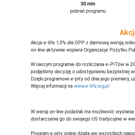
30 mln
pobrań programu
Akcj
Akcja e-life 1,5% dla OPP z darmową wersją onl
on-line aktywnie wspiera Organizacje Pożytku Pu
W naszym programie do rozliczania e-PITów w 20
podjęliśmy decyzję o udostępnieniu bezpłatnej 
Dzięki programowi e-pity od dnia jego premiery, u
Więcej informacji na
www.e-life.org.pl
W wersji on-line podatnik ma możliwość wysłania 
dostarczenia go do swojego US tradycyjnie w wers
Program e-pity online działa we wszystkich najpo