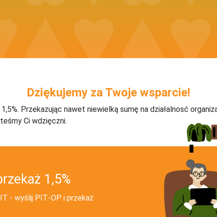
Dziękujemy za Twoje wsparcie!
j 1,5%. Przekazując nawet niewielką sumę na działalnosć organiz
teśmy Ci wdzięczni.
przekaż 1,5%
T - wyślij PIT‑OP i przekaż