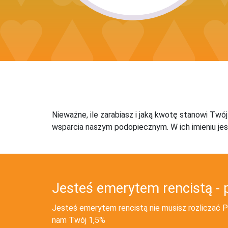
Nieważne, ile zarabiasz i jaką kwotę stanowi Twó
wsparcia naszym podopiecznym. W ich imieniu jes
Jesteś emerytem rencistą - 
Jesteś emerytem rencistą nie musisz rozliczać PI
nam Twój 1,5%