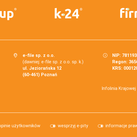
e-file sp. z o.o.
NIP: 78119
(dawniej: e-file sp. z o.o. sp. k.)
Regon: 365
ul. Jeziorańska 12
KRS: 00012
(60-461) Poznań
Infolinia Krajowe
opinie użytkowników
wesprzyj e-pity
informacje pra