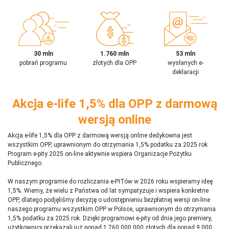
30 mln
1.760 mln
53 mln
pobrań programu
złotych dla OPP
wysłanych e-
deklaracji
Akcja e-life 1,5% dla OPP z darmową
wersją online
Akcja e-life 1,5% dla OPP z darmową wersją online dedykowna jest
wszystkim OPP, uprawnionym do otrzymania 1,5% podatku za 2025 rok.
Program e-pity 2025 on-line aktywnie wspiera Organizacje Pożytku
Publicznego.
W naszym programie do rozliczania e-PITów w 2026 roku wspieramy ideę
1,5%. Wiemy, że wielu z Państwa od lat sympatyzuje i wspiera konkretne
OPP, dlatego podjęliśmy decyzję o udostępnieniu bezpłatnej wersji on-line
naszego programu wszystkim OPP w Polsce, uprawnionym do otrzymania
1,5% podatku za 2025 rok. Dzięki programowi e-pity od dnia jego premiery,
użytkownicy przekazali już ponad 1 760 000 000 złotych dla ponad 9 000