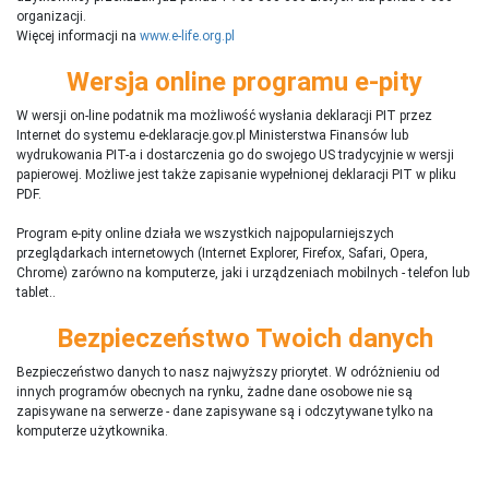
organizacji.
Więcej informacji na
www.e-life.org.pl
Wersja online programu e-pity
W wersji on-line podatnik ma możliwość wysłania deklaracji PIT przez
Internet do systemu e-deklaracje.gov.pl Ministerstwa Finansów lub
wydrukowania PIT-a i dostarczenia go do swojego US tradycyjnie w wersji
papierowej. Możliwe jest także zapisanie wypełnionej deklaracji PIT w pliku
PDF.
Program e-pity online działa we wszystkich najpopularniejszych
przeglądarkach internetowych (Internet Explorer, Firefox, Safari, Opera,
Chrome) zarówno na komputerze, jaki i urządzeniach mobilnych - telefon lub
tablet..
Bezpieczeństwo Twoich danych
Bezpieczeństwo danych to nasz najwyższy priorytet. W odróżnieniu od
innych programów obecnych na rynku,
ż
adne dane osobowe nie są
zapisywane na serwerze - dane zapisywane są i odczytywane tylko na
komputerze użytkownika.