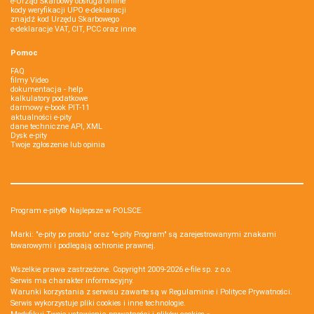
e-Urząd Skarbowy obsługa online
kody weryfikacji UPO e-deklaracji
znajdź kod Urzędu Skarbowego
e-deklaracje VAT, CIT, PCC oraz inne
Pomoc
FAQ
filmy Video
dokumentacja - help
kalkulatory podatkowe
darmowy e-book PIT-11
aktualności e-pity
dane techniczne API, XML
Dysk e-pity
Twoje zgłoszenie lub opinia
Program e-pity® Najlepsze w POLSCE.
Marki: "e-pity po prostu" oraz "e-pity Program" są zarejestrowanymi znakami
towarowymi i podlegają ochronie prawnej.
Wszelkie prawa zastrzeżone. Copyright 2009-2026
e-file sp. z o.o.
Serwis ma charakter informacyjny.
Warunki korzystania z serwisu zawarte są w
Regulaminie
i
Polityce Prywatności
.
Serwis wykorzystuje
pliki cookies i inne technologie
.