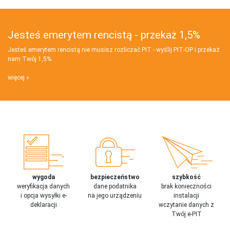
Jesteś emerytem rencistą - przekaż 1,5%
Jesteś emerytem rencistą nie musisz rozliczać PIT - wyślij PIT‑OP i przekaż
nam Twój 1,5%
więcej
wygoda
bezpieczeństwo
szybkość
weryfikacja danych
dane podatnika
brak konieczności
i opcja wysyłki e-
na jego urządzeniu
instalacji
deklaracji
wczytanie danych z
Twój e-PIT