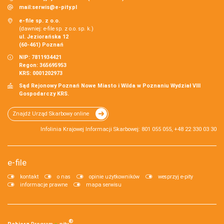
mail:
serwis@e-pity.pl
e-file sp. z o.o.
(dawniej: e-file sp. z o.o. sp. k.)
ul. Jeziorańska 12
(60-461) Poznań
NIP: 7811934421
Regon: 365695953
KRS: 0001202973
Sąd Rejonowy Poznań Nowe Miasto i Wilda w Poznaniu Wydział VIII
Gospodarczy KRS.
Znajdź Urząd Skarbowy online
Infolinia Krajowej Informacji Skarbowej: 801 055 055, +48 22 330 03 30
e-file
kontakt
o nas
opinie użytkowników
wesprzyj e-pity
informacje prawne
mapa serwisu
®