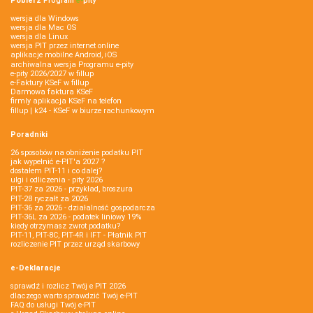
Pobierz
Program
e‑
pity
wersja dla Windows
wersja dla Mac OS
wersja dla Linux
wersja PIT przez internet online
aplikacje mobilne Android, iOS
archiwalna wersja Programu e-pity
e-pity 2026/2027 w fillup
e‑Faktury KSeF w fillup
Darmowa faktura KSeF
firmly aplikacja KSeF na telefon
fillup | k24 - KSeF w biurze rachunkowym
Poradniki
26 sposobów na obniżenie podatku PIT
jak wypełnić e-PIT'a 2027 ?
dostałem PIT-11 i co dalej?
ulgi i odliczenia - pity 2026
PIT-37 za 2026 - przykład, broszura
PIT-28 ryczałt za 2026
PIT-36 za 2026 - działalność gospodarcza
PIT-36L za 2026 - podatek liniowy 19%
kiedy otrzymasz zwrot podatku?
PIT-11, PIT-8C, PIT-4R i IFT - Płatnik PIT
rozliczenie PIT przez urząd skarbowy
e-Deklaracje
sprawdź i rozlicz Twój e PIT 2026
dlaczego warto sprawdzić Twój e-PIT
FAQ do usługi Twój e-PIT