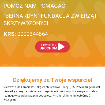
POMÓŻ NAM POMAGAĆ!
"BERNARDYN" FUNDACJA ZWIERZĄT
SKRZYWDZONYCH
KRS:
0000344864
e-pity online
URUCHOM
Dziękujemy za Twoje wsparcie!
Nieważne, ile zarabiasz i jaką kwotę stanowi Twój 1,5%. Przekazując nawet
niewielką sumę na działalnosć organizacji pożytku publicznego, udzielasz
realnego wsparcia naszym podopiecznym. W ich imieniu jesteśmy Ci
wdzięczni.