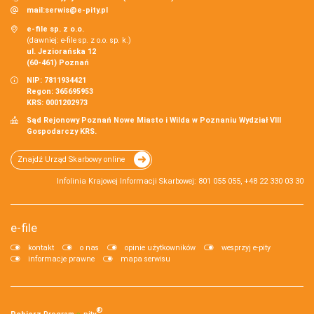
mail:
serwis@e-pity.pl
e-file sp. z o.o.
(dawniej: e-file sp. z o.o. sp. k.)
ul. Jeziorańska 12
(60-461) Poznań
NIP: 7811934421
Regon: 365695953
KRS: 0001202973
Sąd Rejonowy Poznań Nowe Miasto i Wilda w Poznaniu Wydział VIII
Gospodarczy KRS.
Znajdź Urząd Skarbowy online
Infolinia Krajowej Informacji Skarbowej: 801 055 055, +48 22 330 03 30
e-file
kontakt
o nas
opinie użytkowników
wesprzyj e-pity
informacje prawne
mapa serwisu
®