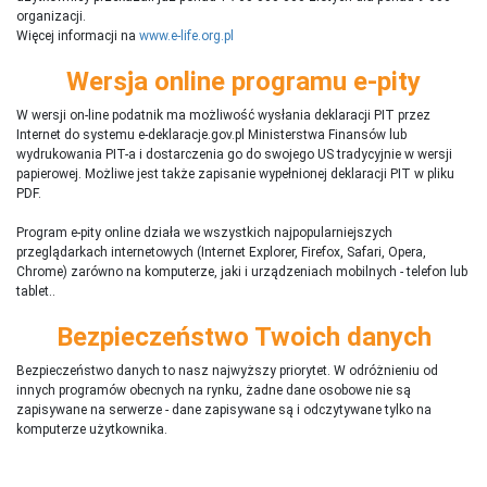
organizacji.
Więcej informacji na
www.e-life.org.pl
Wersja online programu e-pity
W wersji on-line podatnik ma możliwość wysłania deklaracji PIT przez
Internet do systemu e-deklaracje.gov.pl Ministerstwa Finansów lub
wydrukowania PIT-a i dostarczenia go do swojego US tradycyjnie w wersji
papierowej. Możliwe jest także zapisanie wypełnionej deklaracji PIT w pliku
PDF.
Program e-pity online działa we wszystkich najpopularniejszych
przeglądarkach internetowych (Internet Explorer, Firefox, Safari, Opera,
Chrome) zarówno na komputerze, jaki i urządzeniach mobilnych - telefon lub
tablet..
Bezpieczeństwo Twoich danych
Bezpieczeństwo danych to nasz najwyższy priorytet. W odróżnieniu od
innych programów obecnych na rynku,
ż
adne dane osobowe nie są
zapisywane na serwerze - dane zapisywane są i odczytywane tylko na
komputerze użytkownika.