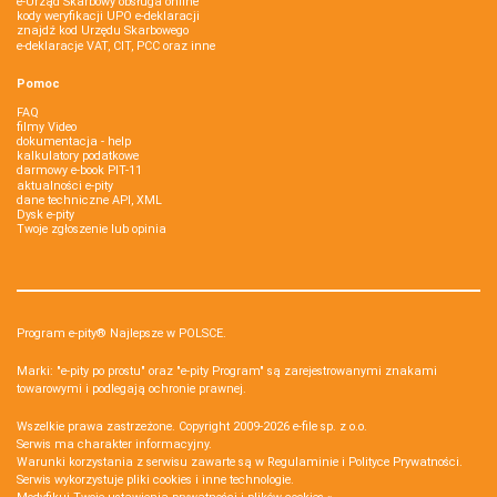
e-Urząd Skarbowy obsługa online
kody weryfikacji UPO e-deklaracji
znajdź kod Urzędu Skarbowego
e-deklaracje VAT, CIT, PCC oraz inne
Pomoc
FAQ
filmy Video
dokumentacja - help
kalkulatory podatkowe
darmowy e-book PIT-11
aktualności e-pity
dane techniczne API, XML
Dysk e-pity
Twoje zgłoszenie lub opinia
Program e-pity® Najlepsze w POLSCE.
Marki: "e-pity po prostu" oraz "e-pity Program" są zarejestrowanymi znakami
towarowymi i podlegają ochronie prawnej.
Wszelkie prawa zastrzeżone. Copyright 2009-2026
e-file sp. z o.o.
Serwis ma charakter informacyjny.
Warunki korzystania z serwisu zawarte są w
Regulaminie
i
Polityce Prywatności
.
Serwis wykorzystuje
pliki cookies i inne technologie
.