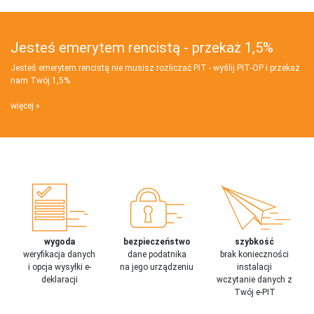
Jesteś emerytem rencistą - przekaż 1,5%
Jesteś emerytem rencistą nie musisz rozliczać PIT - wyślij PIT‑OP i przekaż
nam Twój 1,5%
więcej
wygoda
bezpieczeństwo
szybkość
weryfikacja danych
dane podatnika
brak konieczności
i opcja wysyłki e-
na jego urządzeniu
instalacji
deklaracji
wczytanie danych z
Twój e-PIT