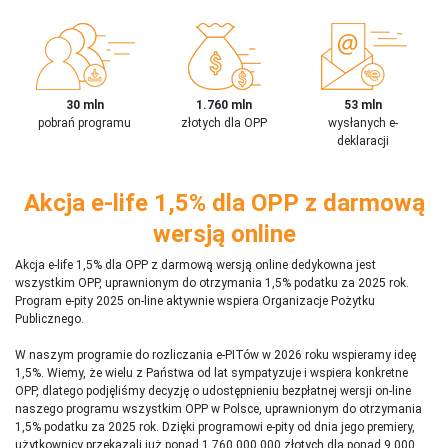
30 mln
1.760 mln
53 mln
pobrań programu
złotych dla OPP
wysłanych e-
deklaracji
Akcja e-life 1,5% dla OPP z darmową
wersją online
Akcja e-life 1,5% dla OPP z darmową wersją online dedykowna jest
wszystkim OPP, uprawnionym do otrzymania 1,5% podatku za 2025 rok.
Program e-pity 2025 on-line aktywnie wspiera Organizacje Pożytku
Publicznego.
W naszym programie do rozliczania e-PITów w 2026 roku wspieramy ideę
1,5%. Wiemy, że wielu z Państwa od lat sympatyzuje i wspiera konkretne
OPP, dlatego podjęliśmy decyzję o udostępnieniu bezpłatnej wersji on-line
naszego programu wszystkim OPP w Polsce, uprawnionym do otrzymania
1,5% podatku za 2025 rok. Dzięki programowi e-pity od dnia jego premiery,
użytkownicy przekazali już ponad 1 760 000 000 złotych dla ponad 9 000