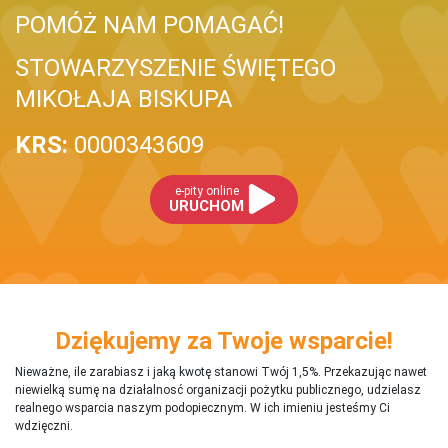
POMÓŻ NAM POMAGAĆ!
STOWARZYSZENIE ŚWIĘTEGO
MIKOŁAJA BISKUPA
KRS:
0000343609
e-pity online
URUCHOM
Dziękujemy za Twoje wsparcie!
Nieważne, ile zarabiasz i jaką kwotę stanowi Twój 1,5%. Przekazując nawet
niewielką sumę na działalnosć organizacji pożytku publicznego, udzielasz
realnego wsparcia naszym podopiecznym. W ich imieniu jesteśmy Ci
wdzięczni.