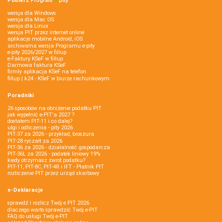
Pobierz
Program
e‑
pity
wersja dla Windows
wersja dla Mac OS
wersja dla Linux
wersja PIT przez internet online
aplikacje mobilne Android, iOS
archiwalna wersja Programu e-pity
e-pity 2026/2027 w fillup
e‑Faktury KSeF w fillup
Darmowa faktura KSeF
firmly aplikacja KSeF na telefon
fillup | k24 - KSeF w biurze rachunkowym
Poradniki
26 sposobów na obniżenie podatku PIT
jak wypełnić e-PIT'a 2027 ?
dostałem PIT-11 i co dalej?
ulgi i odliczenia - pity 2026
PIT-37 za 2026 - przykład, broszura
PIT-28 ryczałt za 2026
PIT-36 za 2026 - działalność gospodarcza
PIT-36L za 2026 - podatek liniowy 19%
kiedy otrzymasz zwrot podatku?
PIT-11, PIT-8C, PIT-4R i IFT - Płatnik PIT
rozliczenie PIT przez urząd skarbowy
e-Deklaracje
sprawdź i rozlicz Twój e PIT 2026
dlaczego warto sprawdzić Twój e-PIT
FAQ do usługi Twój e-PIT