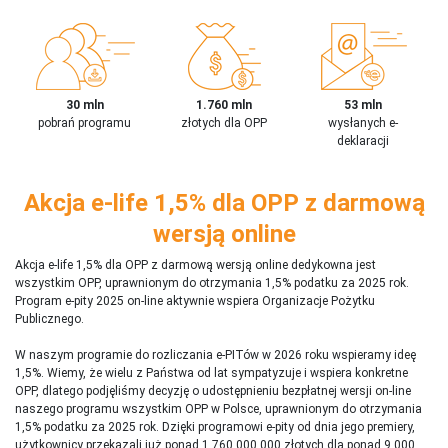
30 mln
1.760 mln
53 mln
pobrań programu
złotych dla OPP
wysłanych e-
deklaracji
Akcja e-life 1,5% dla OPP z darmową
wersją online
Akcja e-life 1,5% dla OPP z darmową wersją online dedykowna jest
wszystkim OPP, uprawnionym do otrzymania 1,5% podatku za 2025 rok.
Program e-pity 2025 on-line aktywnie wspiera Organizacje Pożytku
Publicznego.
W naszym programie do rozliczania e-PITów w 2026 roku wspieramy ideę
1,5%. Wiemy, że wielu z Państwa od lat sympatyzuje i wspiera konkretne
OPP, dlatego podjęliśmy decyzję o udostępnieniu bezpłatnej wersji on-line
naszego programu wszystkim OPP w Polsce, uprawnionym do otrzymania
1,5% podatku za 2025 rok. Dzięki programowi e-pity od dnia jego premiery,
użytkownicy przekazali już ponad 1 760 000 000 złotych dla ponad 9 000