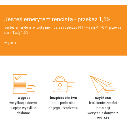
Jesteś emerytem rencistą - przekaż 1,5%
Jesteś emerytem rencistą nie musisz rozliczać PIT - wyślij PIT‑OP i przekaż
nam Twój 1,5%
więcej
wygoda
bezpieczeństwo
szybkość
weryfikacja danych
dane podatnika
brak konieczności
i opcja wysyłki e-
na jego urządzeniu
instalacji
deklaracji
wczytanie danych z
Twój e-PIT