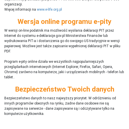
organizacji.
Więcej informacji na
www.e-life.org.pl
Wersja online programu e-pity
W wersji on-line podatnik ma możliwość wysłania deklaracji PIT przez
Internet do systemu e-deklaracje.gov.pl Ministerstwa Finansów lub
wydrukowania PIT-a i dostarczenia go do swojego US tradycyjnie w wersji
papierowej. Możliwe jest także zapisanie wypełnionej deklaracji PIT w pliku
PDF.
Program e-pity online działa we wszystkich najpopularniejszych
przeglądarkach internetowych (Internet Explorer, Firefox, Safari, Opera,
Chrome) zarówno na komputerze, jaki i urządzeniach mobilnych - telefon lub
tablet..
Bezpieczeństwo Twoich danych
Bezpieczeństwo danych to nasz najwyższy priorytet. W odróżnieniu od
innych programów obecnych na rynku,
ż
adne dane osobowe nie są
zapisywane na serwerze - dane zapisywane są i odczytywane tylko na
komputerze użytkownika.