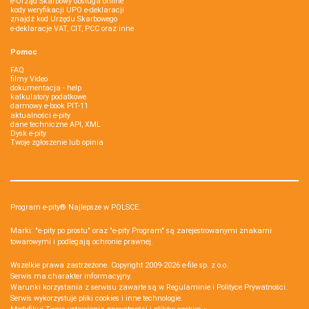
e-Urząd Skarbowy obsługa online
kody weryfikacji UPO e-deklaracji
znajdź kod Urzędu Skarbowego
e-deklaracje VAT, CIT, PCC oraz inne
Pomoc
FAQ
filmy Video
dokumentacja - help
kalkulatory podatkowe
darmowy e-book PIT-11
aktualności e-pity
dane techniczne API, XML
Dysk e-pity
Twoje zgłoszenie lub opinia
Program e-pity® Najlepsze w POLSCE.
Marki: "e-pity po prostu" oraz "e-pity Program" są zarejestrowanymi znakami
towarowymi i podlegają ochronie prawnej.
Wszelkie prawa zastrzeżone. Copyright 2009-2026
e-file sp. z o.o.
Serwis ma charakter informacyjny.
Warunki korzystania z serwisu zawarte są w
Regulaminie
i
Polityce Prywatności
.
Serwis wykorzystuje
pliki cookies i inne technologie
.