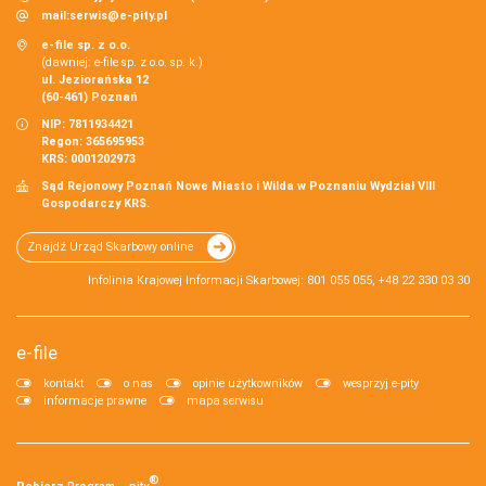
mail:
serwis@e-pity.pl
e-file sp. z o.o.
(dawniej: e-file sp. z o.o. sp. k.)
ul. Jeziorańska 12
(60-461) Poznań
NIP: 7811934421
Regon: 365695953
KRS: 0001202973
Sąd Rejonowy Poznań Nowe Miasto i Wilda w Poznaniu Wydział VIII
Gospodarczy KRS.
Znajdź Urząd Skarbowy online
Infolinia Krajowej Informacji Skarbowej: 801 055 055, +48 22 330 03 30
e-file
kontakt
o nas
opinie użytkowników
wesprzyj e-pity
informacje prawne
mapa serwisu
®