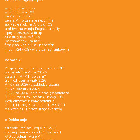
Pobierz
Program
e‑
pity
wersja dla Windows
wersja dla Mac OS
wersja dla Linux
wersja PIT przez internet online
aplikacje mobilne Android, iOS
archiwalna wersja Programu e-pity
e-pity 2026/2027 w fillup
e‑Faktury KSeF w fillup
Darmowa faktura KSeF
firmly aplikacja KSeF na telefon
fillup | k24 - KSeF w biurze rachunkowym
Poradniki
26 sposobów na obniżenie podatku PIT
jak wypełnić e-PIT'a 2027 ?
dostałem PIT-11 i co dalej?
ulgi i odliczenia - pity 2026
PIT-37 za 2026 - przykład, broszura
PIT-28 ryczałt za 2026
PIT-36 za 2026 - działalność gospodarcza
PIT-36L za 2026 - podatek liniowy 19%
kiedy otrzymasz zwrot podatku?
PIT-11, PIT-8C, PIT-4R i IFT - Płatnik PIT
rozliczenie PIT przez urząd skarbowy
e-Deklaracje
sprawdź i rozlicz Twój e PIT 2026
dlaczego warto sprawdzić Twój e-PIT
FAQ do usługi Twój e-PIT