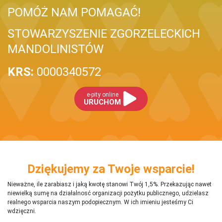
POMÓŻ NAM POMAGAĆ!
STOWARZYSZENIE ZGORZELECKICH
MANDOLINISTÓW
KRS:
0000340572
e-pity online
URUCHOM
Dziękujemy za Twoje wsparcie!
Nieważne, ile zarabiasz i jaką kwotę stanowi Twój 1,5%. Przekazując nawet
niewielką sumę na działalnosć organizacji pożytku publicznego, udzielasz
realnego wsparcia naszym podopiecznym. W ich imieniu jesteśmy Ci
wdzięczni.