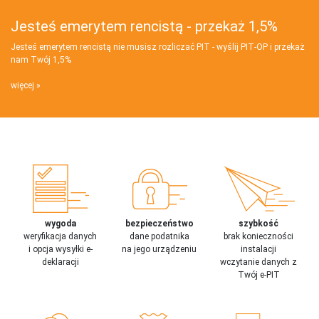
Jesteś emerytem rencistą - przekaż 1,5%
Jesteś emerytem rencistą nie musisz rozliczać PIT - wyślij PIT‑OP i przekaż
nam Twój 1,5%
więcej
wygoda
bezpieczeństwo
szybkość
weryfikacja danych
dane podatnika
brak konieczności
i opcja wysyłki e-
na jego urządzeniu
instalacji
deklaracji
wczytanie danych z
Twój e-PIT