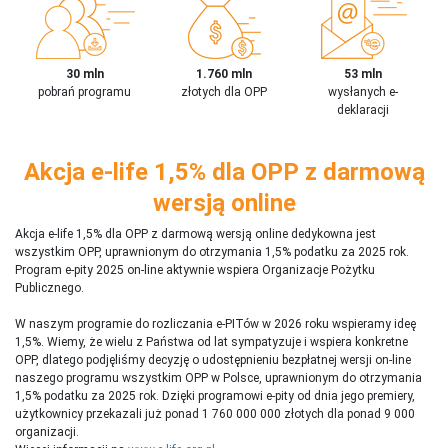
30 mln
1.760 mln
53 mln
pobrań programu
złotych dla OPP
wysłanych e-
deklaracji
Akcja e-life 1,5% dla OPP z darmową
wersją online
Akcja e-life 1,5% dla OPP z darmową wersją online dedykowna jest
wszystkim OPP, uprawnionym do otrzymania 1,5% podatku za 2025 rok.
Program e-pity 2025 on-line aktywnie wspiera Organizacje Pożytku
Publicznego.
W naszym programie do rozliczania e-PITów w 2026 roku wspieramy ideę
1,5%. Wiemy, że wielu z Państwa od lat sympatyzuje i wspiera konkretne
OPP, dlatego podjęliśmy decyzję o udostępnieniu bezpłatnej wersji on-line
naszego programu wszystkim OPP w Polsce, uprawnionym do otrzymania
1,5% podatku za 2025 rok. Dzięki programowi e-pity od dnia jego premiery,
użytkownicy przekazali już ponad 1 760 000 000 złotych dla ponad 9 000
organizacji.