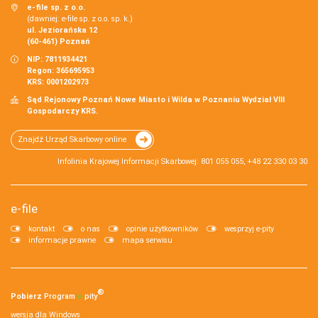
e-file sp. z o.o.
(dawniej: e-file sp. z o.o. sp. k.)
ul. Jeziorańska 12
(60-461) Poznań
NIP: 7811934421
Regon: 365695953
KRS: 0001202973
Sąd Rejonowy Poznań Nowe Miasto i Wilda w Poznaniu Wydział VIII
Gospodarczy KRS.
Znajdź Urząd Skarbowy online
Infolinia Krajowej Informacji Skarbowej: 801 055 055, +48 22 330 03 30
e-file
kontakt
o nas
opinie użytkowników
wesprzyj e-pity
informacje prawne
mapa serwisu
®
Pobierz
Program
e‑
pity
wersja dla Windows