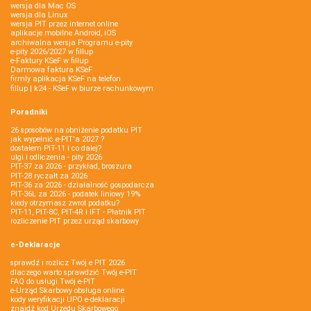
wersja dla Mac OS
wersja dla Linux
wersja PIT przez internet online
aplikacje mobilne Android, iOS
archiwalna wersja Programu e-pity
e-pity 2026/2027 w fillup
e‑Faktury KSeF w fillup
Darmowa faktura KSeF
firmly aplikacja KSeF na telefon
fillup | k24 - KSeF w biurze rachunkowym
Poradniki
26 sposobów na obniżenie podatku PIT
jak wypełnić e-PIT'a 2027 ?
dostałem PIT-11 i co dalej?
ulgi i odliczenia - pity 2026
PIT-37 za 2026 - przykład, broszura
PIT-28 ryczałt za 2026
PIT-36 za 2026 - działalność gospodarcza
PIT-36L za 2026 - podatek liniowy 19%
kiedy otrzymasz zwrot podatku?
PIT-11, PIT-8C, PIT-4R i IFT - Płatnik PIT
rozliczenie PIT przez urząd skarbowy
e-Deklaracje
sprawdź i rozlicz Twój e PIT 2026
dlaczego warto sprawdzić Twój e-PIT
FAQ do usługi Twój e-PIT
e-Urząd Skarbowy obsługa online
kody weryfikacji UPO e-deklaracji
znajdź kod Urzędu Skarbowego