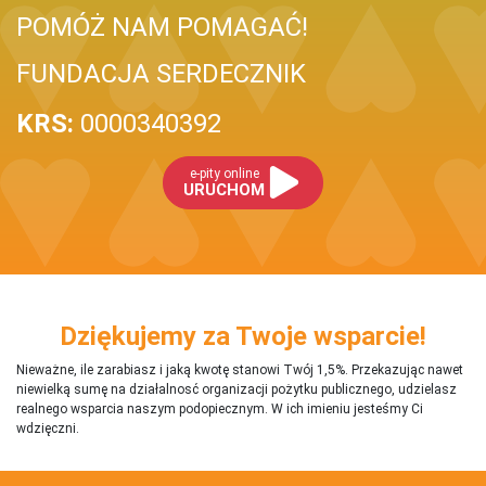
POMÓŻ NAM POMAGAĆ!
FUNDACJA SERDECZNIK
KRS:
0000340392
e-pity online
URUCHOM
Dziękujemy za Twoje wsparcie!
Nieważne, ile zarabiasz i jaką kwotę stanowi Twój 1,5%. Przekazując nawet
niewielką sumę na działalnosć organizacji pożytku publicznego, udzielasz
realnego wsparcia naszym podopiecznym. W ich imieniu jesteśmy Ci
wdzięczni.