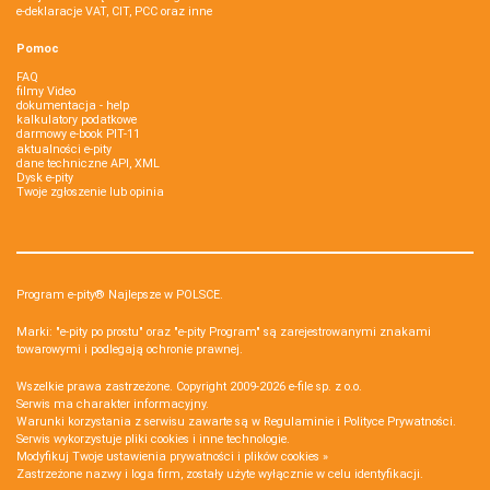
e-deklaracje VAT, CIT, PCC oraz inne
Pomoc
FAQ
filmy Video
dokumentacja - help
kalkulatory podatkowe
darmowy e-book PIT-11
aktualności e-pity
dane techniczne API, XML
Dysk e-pity
Twoje zgłoszenie lub opinia
Program e-pity® Najlepsze w POLSCE.
Marki: "e-pity po prostu" oraz "e-pity Program" są zarejestrowanymi znakami
towarowymi i podlegają ochronie prawnej.
Wszelkie prawa zastrzeżone. Copyright 2009-2026
e-file sp. z o.o.
Serwis ma charakter informacyjny.
Warunki korzystania z serwisu zawarte są w
Regulaminie
i
Polityce Prywatności
.
Serwis wykorzystuje
pliki cookies i inne technologie
.
Modyfikuj Twoje ustawienia prywatności i plików cookies »
Zastrzeżone nazwy i loga firm, zostały użyte wyłącznie w celu identyfikacji.