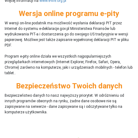
Więcej informacji na
www.e-life.org.pl
Wersja online programu e-pity
W wersji on-line podatnik ma możliwość wysłania deklaracji PIT przez
Internet do systemu e-deklaracje.gov.pl Ministerstwa Finansów lub
wydrukowania PIT-a i dostarczenia go do swojego US tradycyjnie w wersji
papierowej. Możliwe jest także zapisanie wypełnionej deklaracji PIT w pliku
PDF.
Program e-pity online działa we wszystkich najpopularniejszych
przeglądarkach internetowych (Internet Explorer, Firefox, Safari, Opera,
Chrome) zarówno na komputerze, jaki i urządzeniach mobilnych - telefon lub
tablet..
Bezpieczeństwo Twoich danych
Bezpieczeństwo danych to nasz najwyższy priorytet. W odróżnieniu od
innych programów obecnych na rynku,
ż
adne dane osobowe nie są
zapisywane na serwerze - dane zapisywane są i odczytywane tylko na
komputerze użytkownika.