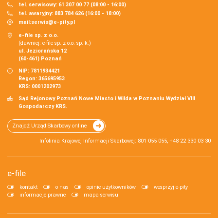
tel. serwisowy: 61 307 00 77 (08:00 - 16:00)
tel. awaryjny: 883 784 626 (16:00 - 18:00)
mail:
serwis@e-pity.pl
e-file sp. z o.o.
(dawniej: e-file sp. z o.o. sp. k.)
ul. Jeziorańska 12
(60-461) Poznań
NIP: 7811934421
Regon: 365695953
KRS: 0001202973
Sąd Rejonowy Poznań Nowe Miasto i Wilda w Poznaniu Wydział VIII
Gospodarczy KRS.
Znajdź Urząd Skarbowy online
Infolinia Krajowej Informacji Skarbowej: 801 055 055, +48 22 330 03 30
e-file
kontakt
o nas
opinie użytkowników
wesprzyj e-pity
informacje prawne
mapa serwisu