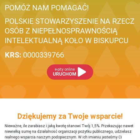
POMÓŻ NAM POMAGAĆ!
POLSKIE STOWARZYSZENIE NA RZECZ
OSÓB Z NIEPEŁNOSPRAWNOŚCIĄ
INTELEKTUALNĄ KOŁO W BISKUPCU
KRS:
0000339766
e-pity online
URUCHOM
Dziękujemy za Twoje wsparcie!
Nieważne, ile zarabiasz i jaką kwotę stanowi Twój 1,5%. Przekazując nawet
niewielką sumę na działalnosć organizacji pożytku publicznego, udzielasz
realnego wsparcia naszym podopiecznym. W ich imieniu jesteśmy Ci