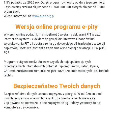
1,5% podatku za 2025 rok. Dzięki programowi e-pity od dnia jego premiery,
użytkownicy przekazali już ponad 1 760 000 000 złotych dla ponad 9 000
organizacji.
Więcej informacji na
www.e-life.org.pl
Wersja online programu e-pity
W wersji on-line podatnik ma możliwość wysłania deklaracji PIT przez
Internet do systemu e-deklaracje.gov.pl Ministerstwa Finansów lub
wydrukowania PIT-a i dostarczenia go do swojego US tradycyjnie w wersji
papierowej. Możliwe jest także zapisanie wypełnionej deklaracji PIT w pliku
PDF.
Program e-pity online działa we wszystkich najpopularniejszych
przeglądarkach internetowych (Internet Explorer, Firefox, Safari, Opera,
Chrome) zarówno na komputerze, jaki i urządzeniach mobilnych - telefon lub
tablet..
Bezpieczeństwo Twoich danych
Bezpieczeństwo danych to nasz najwyższy priorytet. W odróżnieniu od
innych programów obecnych na rynku,
ż
adne dane osobowe nie są
zapisywane na serwerze - dane zapisywane są i odczytywane tylko na
komputerze użytkownika.