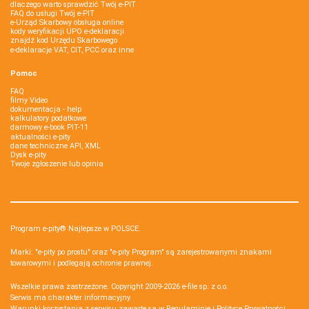
dlaczego warto sprawdzić Twój e-PIT
FAQ do usługi Twój e-PIT
e-Urząd Skarbowy obsługa online
kody weryfikacji UPO e-deklaracji
znajdź kod Urzędu Skarbowego
e-deklaracje VAT, CIT, PCC oraz inne
Pomoc
FAQ
filmy Video
dokumentacja - help
kalkulatory podatkowe
darmowy e-book PIT-11
aktualności e-pity
dane techniczne API, XML
Dysk e-pity
Twoje zgłoszenie lub opinia
Program e-pity® Najlepsze w POLSCE.
Marki: "e-pity po prostu" oraz "e-pity Program" są zarejestrowanymi znakami
towarowymi i podlegają ochronie prawnej.
Wszelkie prawa zastrzeżone. Copyright 2009-2026
e-file sp. z o.o.
Serwis ma charakter informacyjny.
Warunki korzystania z serwisu zawarte są w
Regulaminie
i
Polityce Prywatności
.