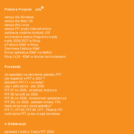
®
Pobierz
Program
e‑
pity
wersja dla Windows
wersja dla Mac OS
wersja dla Linux
wersja PIT przez internet online
aplikacje mobilne Android, iOS
archiwalna wersja Programu e-pity
e-pity 2026/2027 w fillup
e‑Faktury KSeF w fillup
Darmowa faktura KSeF
firmly aplikacja KSeF na telefon
fillup | k24 - KSeF w biurze rachunkowym
Poradniki
26 sposobów na obniżenie podatku PIT
jak wypełnić e-PIT'a 2027 ?
dostałem PIT-11 i co dalej?
ulgi i odliczenia - pity 2026
PIT-37 za 2026 - przykład, broszura
PIT-28 ryczałt za 2026
PIT-36 za 2026 - działalność gospodarcza
PIT-36L za 2026 - podatek liniowy 19%
kiedy otrzymasz zwrot podatku?
PIT-11, PIT-8C, PIT-4R i IFT - Płatnik PIT
rozliczenie PIT przez urząd skarbowy
e-Deklaracje
sprawdź i rozlicz Twój e PIT 2026