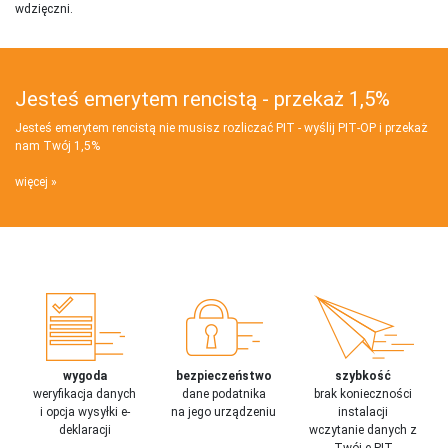
wdzięczni.
Jesteś emerytem rencistą - przekaż 1,5%
Jesteś emerytem rencistą nie musisz rozliczać PIT - wyślij PIT‑OP i przekaż
nam Twój 1,5%
więcej
wygoda
bezpieczeństwo
szybkość
weryfikacja danych
dane podatnika
brak konieczności
i opcja wysyłki e-
na jego urządzeniu
instalacji
deklaracji
wczytanie danych z
Twój e-PIT