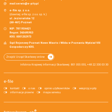
mail:
serwis@e-pity.pl
e-file sp. z o.o.
(dawniej: e-file sp. z o.o. sp. k.)
ul. Jeziorańska 12
(60-461) Poznań
NIP: 7811934421
Regon: 365695953
KRS: 0001202973
Sąd Rejonowy Poznań Nowe Miasto i Wilda w Poznaniu Wydział VIII
Gospodarczy KRS.
Znajdź Urząd Skarbowy online
Infolinia Krajowej Informacji Skarbowej: 801 055 055, +48 22 330 03 30
e-file
kontakt
o nas
opinie użytkowników
wesprzyj e-pity
informacje prawne
mapa serwisu
®