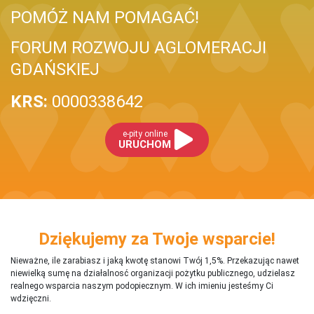
POMÓŻ NAM POMAGAĆ!
FORUM ROZWOJU AGLOMERACJI
GDAŃSKIEJ
KRS:
0000338642
e-pity online
URUCHOM
Dziękujemy za Twoje wsparcie!
Nieważne, ile zarabiasz i jaką kwotę stanowi Twój 1,5%. Przekazując nawet
niewielką sumę na działalnosć organizacji pożytku publicznego, udzielasz
realnego wsparcia naszym podopiecznym. W ich imieniu jesteśmy Ci
wdzięczni.