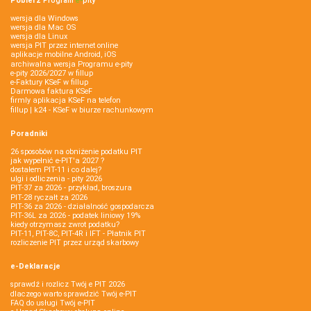
Pobierz
Program
e‑
pity
wersja dla Windows
wersja dla Mac OS
wersja dla Linux
wersja PIT przez internet online
aplikacje mobilne Android, iOS
archiwalna wersja Programu e-pity
e-pity 2026/2027 w fillup
e‑Faktury KSeF w fillup
Darmowa faktura KSeF
firmly aplikacja KSeF na telefon
fillup | k24 - KSeF w biurze rachunkowym
Poradniki
26 sposobów na obniżenie podatku PIT
jak wypełnić e-PIT'a 2027 ?
dostałem PIT-11 i co dalej?
ulgi i odliczenia - pity 2026
PIT-37 za 2026 - przykład, broszura
PIT-28 ryczałt za 2026
PIT-36 za 2026 - działalność gospodarcza
PIT-36L za 2026 - podatek liniowy 19%
kiedy otrzymasz zwrot podatku?
PIT-11, PIT-8C, PIT-4R i IFT - Płatnik PIT
rozliczenie PIT przez urząd skarbowy
e-Deklaracje
sprawdź i rozlicz Twój e PIT 2026
dlaczego warto sprawdzić Twój e-PIT
FAQ do usługi Twój e-PIT