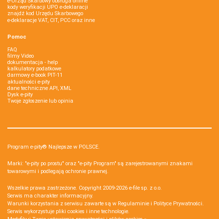
e-Urząd Skarbowy obsługa online
kody weryfikacji UPO e-deklaracji
znajdź kod Urzędu Skarbowego
e-deklaracje VAT, CIT, PCC oraz inne
Pomoc
FAQ
filmy Video
dokumentacja - help
kalkulatory podatkowe
darmowy e-book PIT-11
aktualności e-pity
dane techniczne API, XML
Dysk e-pity
Twoje zgłoszenie lub opinia
Program e-pity® Najlepsze w POLSCE.
Marki: "e-pity po prostu" oraz "e-pity Program" są zarejestrowanymi znakami
towarowymi i podlegają ochronie prawnej.
Wszelkie prawa zastrzeżone. Copyright 2009-2026
e-file sp. z o.o.
Serwis ma charakter informacyjny.
Warunki korzystania z serwisu zawarte są w
Regulaminie
i
Polityce Prywatności
.
Serwis wykorzystuje
pliki cookies i inne technologie
.