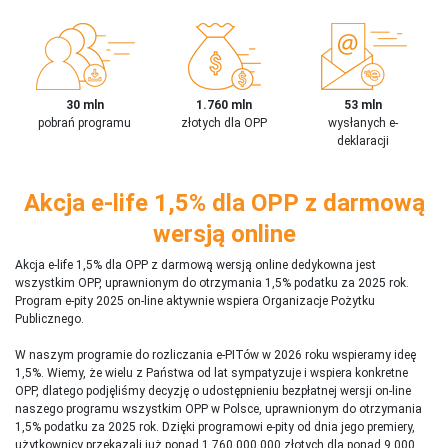
30 mln
1.760 mln
53 mln
pobrań programu
złotych dla OPP
wysłanych e-
deklaracji
Akcja e-life 1,5% dla OPP z darmową
wersją online
Akcja e-life 1,5% dla OPP z darmową wersją online dedykowna jest
wszystkim OPP, uprawnionym do otrzymania 1,5% podatku za 2025 rok.
Program e-pity 2025 on-line aktywnie wspiera Organizacje Pożytku
Publicznego.
W naszym programie do rozliczania e-PITów w 2026 roku wspieramy ideę
1,5%. Wiemy, że wielu z Państwa od lat sympatyzuje i wspiera konkretne
OPP, dlatego podjęliśmy decyzję o udostępnieniu bezpłatnej wersji on-line
naszego programu wszystkim OPP w Polsce, uprawnionym do otrzymania
1,5% podatku za 2025 rok. Dzięki programowi e-pity od dnia jego premiery,
użytkownicy przekazali już ponad 1 760 000 000 złotych dla ponad 9 000