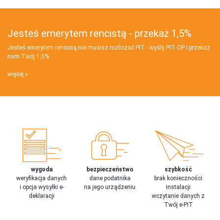
Jesteś emerytem rencistą - przekaż 1,5%
Jesteś emerytem rencistą nie musisz rozliczać PIT - wyślij PIT‑OP i przekaż
nam Twój 1,5%
więcej
wygoda
bezpieczeństwo
szybkość
weryfikacja danych
dane podatnika
brak konieczności
i opcja wysyłki e-
na jego urządzeniu
instalacji
deklaracji
wczytanie danych z
Twój e-PIT