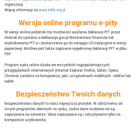
organizacji.
Więcej informacji na
www.e-life.org.pl
Wersja online programu e-pity
W wersji on-line podatnik ma możliwość wysłania deklaracji PIT przez
Internet do systemu e-deklaracje.gov.pl Ministerstwa Finansów lub
wydrukowania PIT-a i dostarczenia go do swojego US tradycyjnie w wersji
papierowej. Możliwe jest także zapisanie wypełnionej deklaracji PIT w pliku
PDF.
Program e-pity online działa we wszystkich najpopularniejszych
przeglądarkach internetowych (Internet Explorer, Firefox, Safari, Opera,
Chrome) zarówno na komputerze, jaki i urządzeniach mobilnych - telefon lub
tablet..
Bezpieczeństwo Twoich danych
Bezpieczeństwo danych to nasz najwyższy priorytet. W odróżnieniu od
innych programów obecnych na rynku,
ż
adne dane osobowe nie są
zapisywane na serwerze - dane zapisywane są i odczytywane tylko na
komputerze użytkownika.