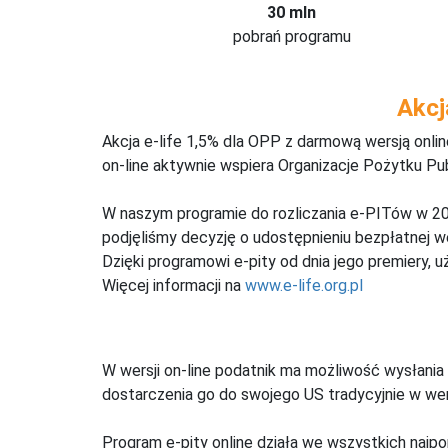
30 mln
pobrań programu
Akcj
Akcja e-life 1,5% dla OPP z darmową wersją onl
on-line aktywnie wspiera Organizacje Pożytku Pu
W naszym programie do rozliczania e-PITów w 20
podjęliśmy decyzję o udostępnieniu bezpłatnej 
Dzięki programowi e-pity od dnia jego premiery, u
Więcej informacji na
www.e-life.org.pl
W wersji on-line podatnik ma możliwość wysłania 
dostarczenia go do swojego US tradycyjnie w wers
Program e-pity online działa we wszystkich najpo