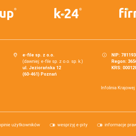
e-file sp. z o.o.
NIP: 78119
(dawniej: e-file sp. z o.o. sp. k.)
Regon: 365
ul. Jeziorańska 12
KRS: 00012
(60-461) Poznań
Infolinia Krajowe
opinie użytkowników
wesprzyj e-pity
informacje pra