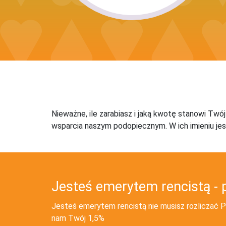
Nieważne, ile zarabiasz i jaką kwotę stanowi Twó
wsparcia naszym podopiecznym. W ich imieniu jes
Jesteś emerytem rencistą - 
Jesteś emerytem rencistą nie musisz rozliczać PI
nam Twój 1,5%