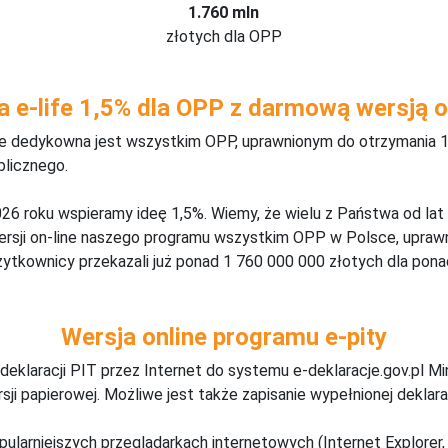
1.760 mln
złotych dla OPP
a e-life 1,5% dla OPP z darmową wersją o
ine dedykowna jest wszystkim OPP, uprawnionym do otrzymania 1
blicznego.
26 roku wspieramy ideę 1,5%. Wiemy, że wielu z Państwa od lat
wersji on-line naszego programu wszystkim OPP w Polsce, upraw
żytkownicy przekazali już ponad 1 760 000 000 złotych dla ponad
Wersja online programu e-pity
deklaracji PIT przez Internet do systemu e-deklaracje.gov.pl M
ji papierowej. Możliwe jest także zapisanie wypełnionej deklarac
pularniejszych przeglądarkach internetowych (Internet Explorer, 