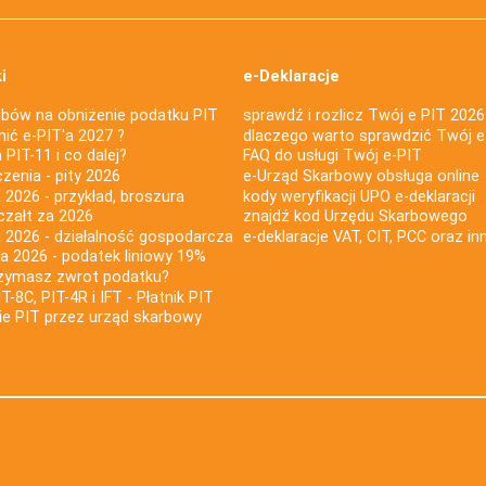
i
e-Deklaracje
bów na obniżenie podatku PIT
sprawdź i rozlicz Twój e PIT 2026
nić e-PIT'a 2027 ?
dlaczego warto sprawdzić Twój e
PIT-11 i co dalej?
FAQ do usługi Twój e-PIT
iczenia - pity 2026
e-Urząd Skarbowy obsługa online
 2026 - przykład, broszura
kody weryfikacji UPO e-deklaracji
czałt za 2026
znajdź kod Urzędu Skarbowego
a 2026 - działalność gospodarcza
e-deklaracje VAT, CIT, PCC oraz in
za 2026 - podatek liniowy 19%
rzymasz zwrot podatku?
IT-8C, PIT-4R i IFT - Płatnik PIT
nie PIT przez urząd skarbowy