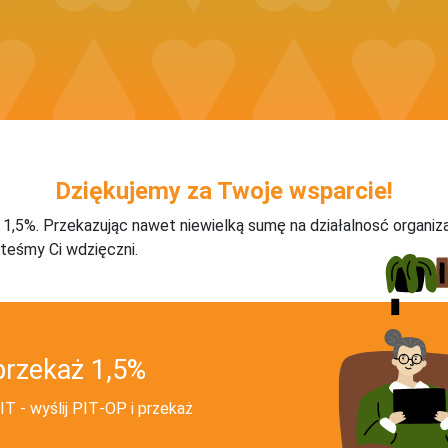
Dziękujemy za Twoje wsparcie!
j 1,5%. Przekazując nawet niewielką sumę na działalnosć organiz
teśmy Ci wdzięczni.
przekaż 1,5%
T - wyślij PIT‑OP i przekaż