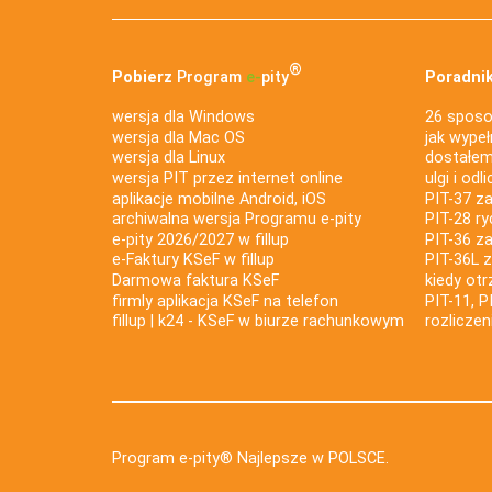
®
Pobierz
Program
e‑
pity
Poradnik
wersja dla Windows
26 sposo
wersja dla Mac OS
jak wypeł
wersja dla Linux
dostałem 
wersja PIT przez internet online
ulgi i odl
aplikacje mobilne Android, iOS
PIT-37 za
archiwalna wersja Programu e-pity
PIT-28 ry
e-pity 2026/2027 w fillup
PIT-36 z
e‑Faktury KSeF w fillup
PIT-36L 
Darmowa faktura KSeF
kiedy ot
firmly aplikacja KSeF na telefon
PIT-11, P
fillup | k24 - KSeF w biurze rachunkowym
rozlicze
Program e-pity® Najlepsze w POLSCE.