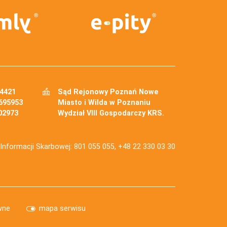
34421
Sąd Rejonowy Poznań Nowe
695953
Miasto i Wilda w Poznaniu
02973
Wydział VIII Gospodarczy KRS.
j Informacji Skarbowej: 801 055 055, +48 22 330 03 30
wne
mapa serwisu