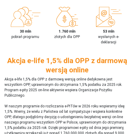
30 mln
1.760 mln
53 mln
pobrań programu
złotych dla OPP
wysłanych e-
deklaracji
Akcja e-life 1,5% dla OPP z darmową
wersją online
Akcja e-life 1,5% dla OPP z darmową wersją online dedykowna jest
wszystkim OPP, uprawnionym do otrzymania 1,5% podatku za 2025 rok.
Program e-pity 2025 on-line aktywnie wspiera Organizacje Pożytku
Publicznego.
W naszym programie do rozliczania e-PITów w 2026 roku wspieramy ideę
1,5%. Wiemy, że wielu z Państwa od lat sympatyzuje i wspiera konkretne
OPP, dlatego podjęliśmy decyzję o udostępnieniu bezpłatnej wersji on-line
naszego programu wszystkim OPP w Polsce, uprawnionym do otrzymania
1,5% podatku za 2025 rok. Dzięki programowi e-pity od dnia jego premiery,
użytkownicy przekazali już ponad 1 760 000 000 złotych dla ponad 9 000