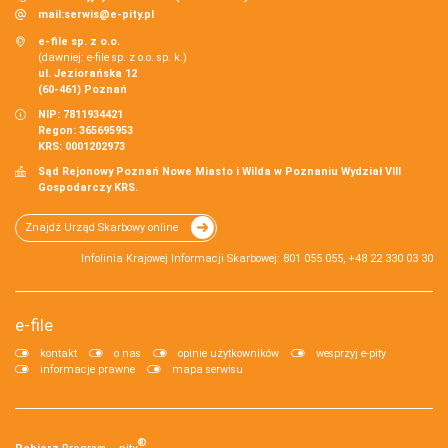
mail:
serwis@e-pity.pl
e-file sp. z o.o.
(dawniej: e-file sp. z o.o. sp. k.)
ul. Jeziorańska 12
(60-461) Poznań
NIP: 7811934421
Regon: 365695953
KRS: 0001202973
Sąd Rejonowy Poznań Nowe Miasto i Wilda w Poznaniu Wydział VIII
Gospodarczy KRS.
Znajdź Urząd Skarbowy online
Infolinia Krajowej Informacji Skarbowej: 801 055 055, +48 22 330 03 30
e-file
kontakt
o nas
opinie użytkowników
wesprzyj e-pity
informacje prawne
mapa serwisu
®