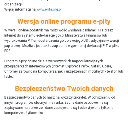
organizacji.
Więcej informacji na
www.e-life.org.pl
Wersja online programu e-pity
W wersji on-line podatnik ma możliwość wysłania deklaracji PIT przez
Internet do systemu e-deklaracje.gov.pl Ministerstwa Finansów lub
wydrukowania PIT-a i dostarczenia go do swojego US tradycyjnie w wersji
papierowej. Możliwe jest także zapisanie wypełnionej deklaracji PIT w pliku
PDF.
Program e-pity online działa we wszystkich najpopularniejszych
przeglądarkach internetowych (Internet Explorer, Firefox, Safari, Opera,
Chrome) zarówno na komputerze, jaki i urządzeniach mobilnych - telefon lub
tablet..
Bezpieczeństwo Twoich danych
Bezpieczeństwo danych to nasz najwyższy priorytet. W odróżnieniu od
innych programów obecnych na rynku,
ż
adne dane osobowe nie są
zapisywane na serwerze - dane zapisywane są i odczytywane tylko na
komputerze użytkownika.