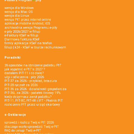
Pobierz
Program
e‑
pity
wersja dla Windows
wersja dla Mac OS
wersja dla Linux
wersja PIT przez internet online
aplikacje mobilne Android, iOS
archiwalna wersja Programu e-pity
e-pity 2026/2027 w fillup
e‑Faktury KSeF w fillup
Darmowa faktura KSeF
firmly aplikacja KSeF na telefon
fillup | k24 - KSeF w biurze rachunkowym
Poradniki
26 sposobów na obniżenie podatku PIT
jak wypełnić e-PIT'a 2027 ?
dostałem PIT-11 i co dalej?
ulgi i odliczenia - pity 2026
PIT-37 za 2026 - przykład, broszura
PIT-28 ryczałt za 2026
PIT-36 za 2026 - działalność gospodarcza
PIT-36L za 2026 - podatek liniowy 19%
kiedy otrzymasz zwrot podatku?
PIT-11, PIT-8C, PIT-4R i IFT - Płatnik PIT
rozliczenie PIT przez urząd skarbowy
e-Deklaracje
sprawdź i rozlicz Twój e PIT 2026
dlaczego warto sprawdzić Twój e-PIT
FAQ do usługi Twój e-PIT