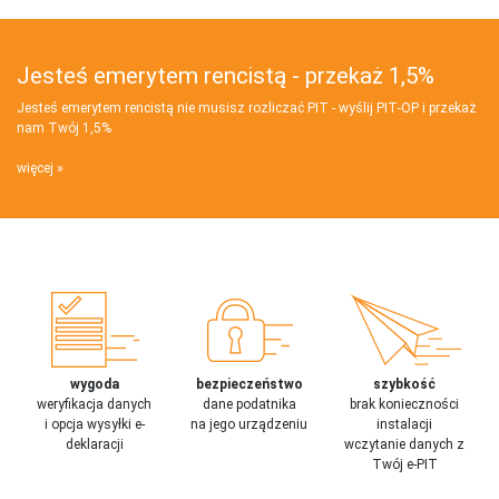
Jesteś emerytem rencistą - przekaż 1,5%
Jesteś emerytem rencistą nie musisz rozliczać PIT - wyślij PIT‑OP i przekaż
nam Twój 1,5%
więcej
wygoda
bezpieczeństwo
szybkość
weryfikacja danych
dane podatnika
brak konieczności
i opcja wysyłki e-
na jego urządzeniu
instalacji
deklaracji
wczytanie danych z
Twój e-PIT