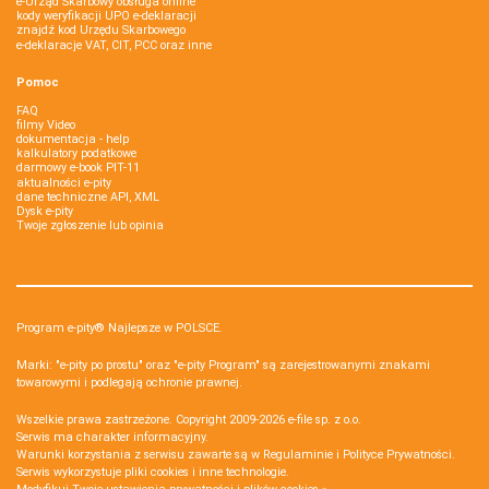
e-Urząd Skarbowy obsługa online
kody weryfikacji UPO e-deklaracji
znajdź kod Urzędu Skarbowego
e-deklaracje VAT, CIT, PCC oraz inne
Pomoc
FAQ
filmy Video
dokumentacja - help
kalkulatory podatkowe
darmowy e-book PIT-11
aktualności e-pity
dane techniczne API, XML
Dysk e-pity
Twoje zgłoszenie lub opinia
Program e-pity® Najlepsze w POLSCE.
Marki: "e-pity po prostu" oraz "e-pity Program" są zarejestrowanymi znakami
towarowymi i podlegają ochronie prawnej.
Wszelkie prawa zastrzeżone. Copyright 2009-2026
e-file sp. z o.o.
Serwis ma charakter informacyjny.
Warunki korzystania z serwisu zawarte są w
Regulaminie
i
Polityce Prywatności
.
Serwis wykorzystuje
pliki cookies i inne technologie
.