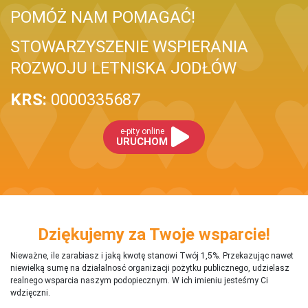
POMÓŻ NAM POMAGAĆ!
STOWARZYSZENIE WSPIERANIA
ROZWOJU LETNISKA JODŁÓW
KRS:
0000335687
e-pity online
URUCHOM
Dziękujemy za Twoje wsparcie!
Nieważne, ile zarabiasz i jaką kwotę stanowi Twój 1,5%. Przekazując nawet
niewielką sumę na działalnosć organizacji pożytku publicznego, udzielasz
realnego wsparcia naszym podopiecznym. W ich imieniu jesteśmy Ci
wdzięczni.