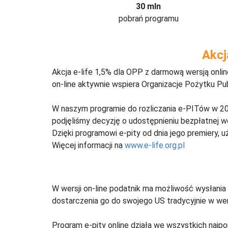
30 mln
pobrań programu
Akcj
Akcja e-life 1,5% dla OPP z darmową wersją onl
on-line aktywnie wspiera Organizacje Pożytku Pu
W naszym programie do rozliczania e-PITów w 20
podjęliśmy decyzję o udostępnieniu bezpłatnej 
Dzięki programowi e-pity od dnia jego premiery, u
Więcej informacji na
www.e-life.org.pl
W wersji on-line podatnik ma możliwość wysłania 
dostarczenia go do swojego US tradycyjnie w wers
Program e-pity online działa we wszystkich najpo