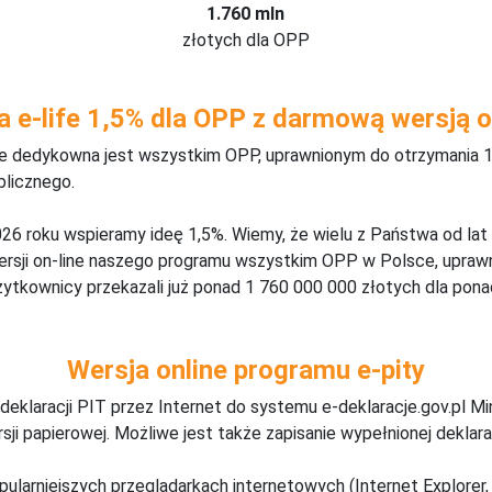
1.760 mln
złotych dla OPP
a e-life 1,5% dla OPP z darmową wersją o
ine dedykowna jest wszystkim OPP, uprawnionym do otrzymania 1
blicznego.
26 roku wspieramy ideę 1,5%. Wiemy, że wielu z Państwa od lat
wersji on-line naszego programu wszystkim OPP w Polsce, upraw
żytkownicy przekazali już ponad 1 760 000 000 złotych dla ponad
Wersja online programu e-pity
deklaracji PIT przez Internet do systemu e-deklaracje.gov.pl M
ji papierowej. Możliwe jest także zapisanie wypełnionej deklarac
pularniejszych przeglądarkach internetowych (Internet Explorer, 