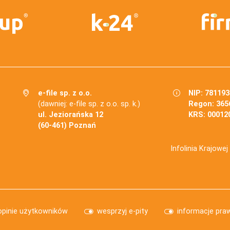
e-file sp. z o.o.
NIP: 78119
(dawniej: e-file sp. z o.o. sp. k.)
Regon: 365
ul. Jeziorańska 12
KRS: 00012
(60-461) Poznań
Infolinia Krajowe
opinie użytkowników
wesprzyj e-pity
informacje pra