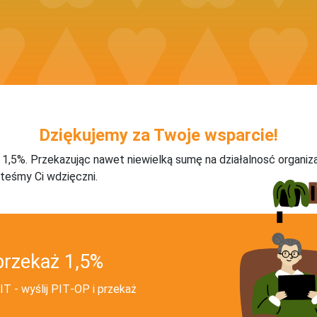
Dziękujemy za Twoje wsparcie!
j 1,5%. Przekazując nawet niewielką sumę na działalnosć organiz
teśmy Ci wdzięczni.
przekaż 1,5%
T - wyślij PIT‑OP i przekaż