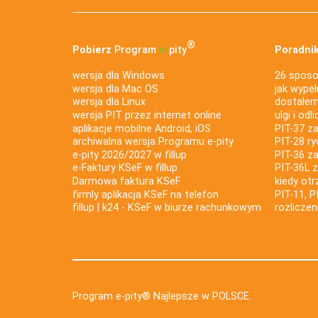
®
Pobierz
Program
e‑
pity
Poradnik
wersja dla Windows
26 sposo
wersja dla Mac OS
jak wypeł
wersja dla Linux
dostałem 
wersja PIT przez internet online
ulgi i odl
aplikacje mobilne Android, iOS
PIT-37 za
archiwalna wersja Programu e-pity
PIT-28 ry
e-pity 2026/2027 w fillup
PIT-36 z
e‑Faktury KSeF w fillup
PIT-36L 
Darmowa faktura KSeF
kiedy ot
firmly aplikacja KSeF na telefon
PIT-11, P
fillup | k24 - KSeF w biurze rachunkowym
rozlicze
Program e-pity® Najlepsze w POLSCE.