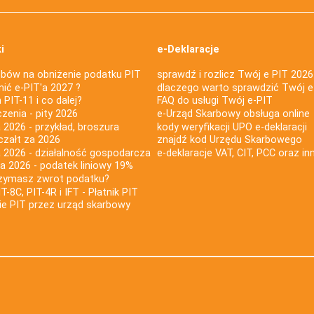
i
e-Deklaracje
bów na obniżenie podatku PIT
sprawdź i rozlicz Twój e PIT 2026
nić e-PIT'a 2027 ?
dlaczego warto sprawdzić Twój e
PIT-11 i co dalej?
FAQ do usługi Twój e-PIT
iczenia - pity 2026
e-Urząd Skarbowy obsługa online
 2026 - przykład, broszura
kody weryfikacji UPO e-deklaracji
czałt za 2026
znajdź kod Urzędu Skarbowego
a 2026 - działalność gospodarcza
e-deklaracje VAT, CIT, PCC oraz in
za 2026 - podatek liniowy 19%
rzymasz zwrot podatku?
IT-8C, PIT-4R i IFT - Płatnik PIT
nie PIT przez urząd skarbowy