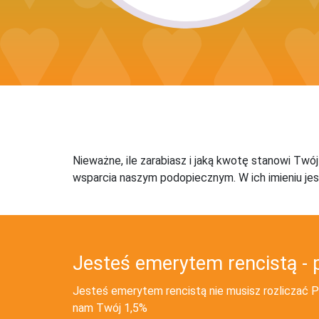
Nieważne, ile zarabiasz i jaką kwotę stanowi Twó
wsparcia naszym podopiecznym. W ich imieniu jes
Jesteś emerytem rencistą - 
Jesteś emerytem rencistą nie musisz rozliczać PI
nam Twój 1,5%