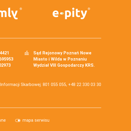
34421
Sąd Rejonowy Poznań Nowe
695953
Miasto i Wilda w Poznaniu
02973
Wydział VIII Gospodarczy KRS.
j Informacji Skarbowej: 801 055 055, +48 22 330 03 30
wne
mapa serwisu