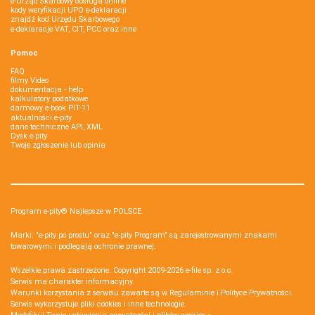
e-Urząd Skarbowy obsługa online
kody weryfikacji UPO e-deklaracji
znajdź kod Urzędu Skarbowego
e-deklaracje VAT, CIT, PCC oraz inne
Pomoc
FAQ
filmy Video
dokumentacja - help
kalkulatory podatkowe
darmowy e-book PIT-11
aktualności e-pity
dane techniczne API, XML
Dysk e-pity
Twoje zgłoszenie lub opinia
Program e-pity® Najlepsze w POLSCE.
Marki: "e-pity po prostu" oraz "e-pity Program" są zarejestrowanymi znakami
towarowymi i podlegają ochronie prawnej.
Wszelkie prawa zastrzeżone. Copyright 2009-2026
e-file sp. z o.o.
Serwis ma charakter informacyjny.
Warunki korzystania z serwisu zawarte są w
Regulaminie
i
Polityce Prywatności
.
Serwis wykorzystuje
pliki cookies i inne technologie
.