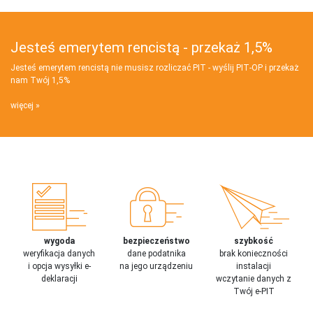
Jesteś emerytem rencistą - przekaż 1,5%
Jesteś emerytem rencistą nie musisz rozliczać PIT - wyślij PIT‑OP i przekaż
nam Twój 1,5%
więcej
wygoda
bezpieczeństwo
szybkość
weryfikacja danych
dane podatnika
brak konieczności
i opcja wysyłki e-
na jego urządzeniu
instalacji
deklaracji
wczytanie danych z
Twój e-PIT