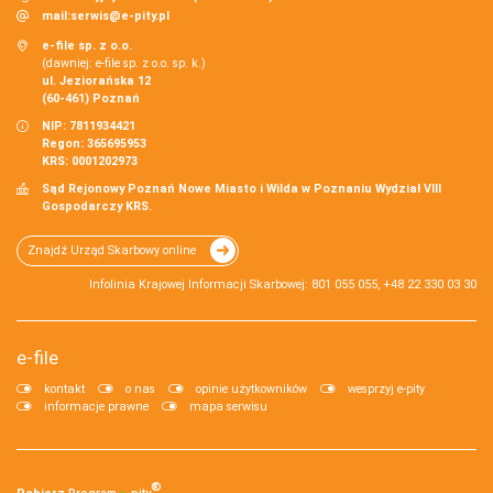
mail:
serwis@e-pity.pl
e-file sp. z o.o.
(dawniej: e-file sp. z o.o. sp. k.)
ul. Jeziorańska 12
(60-461) Poznań
NIP: 7811934421
Regon: 365695953
KRS: 0001202973
Sąd Rejonowy Poznań Nowe Miasto i Wilda w Poznaniu Wydział VIII
Gospodarczy KRS.
Znajdź Urząd Skarbowy online
Infolinia Krajowej Informacji Skarbowej: 801 055 055, +48 22 330 03 30
e-file
kontakt
o nas
opinie użytkowników
wesprzyj e-pity
informacje prawne
mapa serwisu
®