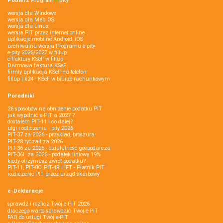
Pobierz
Program
e‑
pity
wersja dla Windows
wersja dla Mac OS
wersja dla Linux
wersja PIT przez internet online
aplikacje mobilne Android, iOS
archiwalna wersja Programu e-pity
e-pity 2026/2027 w fillup
e‑Faktury KSeF w fillup
Darmowa faktura KSeF
firmly aplikacja KSeF na telefon
fillup | k24 - KSeF w biurze rachunkowym
Poradniki
26 sposobów na obniżenie podatku PIT
jak wypełnić e-PIT'a 2027 ?
dostałem PIT-11 i co dalej?
ulgi i odliczenia - pity 2026
PIT-37 za 2026 - przykład, broszura
PIT-28 ryczałt za 2026
PIT-36 za 2026 - działalność gospodarcza
PIT-36L za 2026 - podatek liniowy 19%
kiedy otrzymasz zwrot podatku?
PIT-11, PIT-8C, PIT-4R i IFT - Płatnik PIT
rozliczenie PIT przez urząd skarbowy
e-Deklaracje
sprawdź i rozlicz Twój e PIT 2026
dlaczego warto sprawdzić Twój e-PIT
FAQ do usługi Twój e-PIT