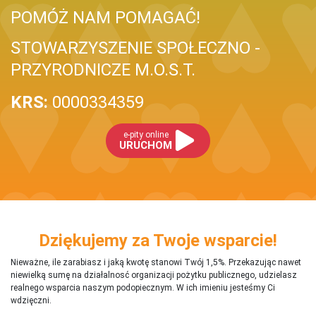
POMÓŻ NAM POMAGAĆ!
STOWARZYSZENIE SPOŁECZNO -
PRZYRODNICZE M.O.S.T.
KRS:
0000334359
e-pity online
URUCHOM
Dziękujemy za Twoje wsparcie!
Nieważne, ile zarabiasz i jaką kwotę stanowi Twój 1,5%. Przekazując nawet
niewielką sumę na działalnosć organizacji pożytku publicznego, udzielasz
realnego wsparcia naszym podopiecznym. W ich imieniu jesteśmy Ci
wdzięczni.