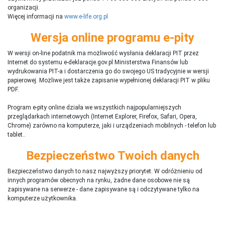
organizacji.
Więcej informacji na
www.e-life.org.pl
Wersja online programu e-pity
W wersji on-line podatnik ma możliwość wysłania deklaracji PIT przez
Internet do systemu e-deklaracje.gov.pl Ministerstwa Finansów lub
wydrukowania PIT-a i dostarczenia go do swojego US tradycyjnie w wersji
papierowej. Możliwe jest także zapisanie wypełnionej deklaracji PIT w pliku
PDF.
Program e-pity online działa we wszystkich najpopularniejszych
przeglądarkach internetowych (Internet Explorer, Firefox, Safari, Opera,
Chrome) zarówno na komputerze, jaki i urządzeniach mobilnych - telefon lub
tablet..
Bezpieczeństwo Twoich danych
Bezpieczeństwo danych to nasz najwyższy priorytet. W odróżnieniu od
innych programów obecnych na rynku,
ż
adne dane osobowe nie są
zapisywane na serwerze - dane zapisywane są i odczytywane tylko na
komputerze użytkownika.