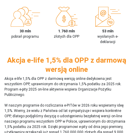
30 mln
1.760 mln
53 mln
pobrań programu
złotych dla OPP
wysłanych e-
deklaracji
Akcja e-life 1,5% dla OPP z darmową
wersją online
Akcja e-life 1,5% dla OPP z darmową wersją online dedykowna jest
wszystkim OPP, uprawnionym do otrzymania 1,5% podatku za 2025 rok.
Program e-pity 2025 on-line aktywnie wspiera Organizacje Pożytku
Publicznego.
W naszym programie do rozliczania e-PITów w 2026 roku wspieramy ideę
1,5%. Wiemy, że wielu z Państwa od lat sympatyzuje i wspiera konkretne
OPP, dlatego podjęliśmy decyzję o udostępnieniu bezpłatnej wersji on-line
naszego programu wszystkim OPP w Polsce, uprawnionym do otrzymania
1,5% podatku za 2025 rok. Dzięki programowi e-pity od dnia jego premiery,
użytkownicy przekazali już ponad 1 760 000 000 złotych dla ponad 9 000