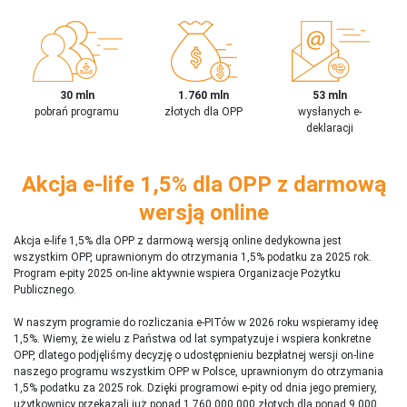
30 mln
1.760 mln
53 mln
pobrań programu
złotych dla OPP
wysłanych e-
deklaracji
Akcja e-life 1,5% dla OPP z darmową
wersją online
Akcja e-life 1,5% dla OPP z darmową wersją online dedykowna jest
wszystkim OPP, uprawnionym do otrzymania 1,5% podatku za 2025 rok.
Program e-pity 2025 on-line aktywnie wspiera Organizacje Pożytku
Publicznego.
W naszym programie do rozliczania e-PITów w 2026 roku wspieramy ideę
1,5%. Wiemy, że wielu z Państwa od lat sympatyzuje i wspiera konkretne
OPP, dlatego podjęliśmy decyzję o udostępnieniu bezpłatnej wersji on-line
naszego programu wszystkim OPP w Polsce, uprawnionym do otrzymania
1,5% podatku za 2025 rok. Dzięki programowi e-pity od dnia jego premiery,
użytkownicy przekazali już ponad 1 760 000 000 złotych dla ponad 9 000