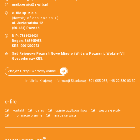
mail:
serwis@e-pity.pl
e-file sp. z o.o.
(dawniej: e-file sp. z o.o. sp. k.)
ul. Jeziorańska 12
(60-461) Poznań
NIP: 7811934421
Regon: 365695953
KRS: 0001202973
Sąd Rejonowy Poznań Nowe Miasto i Wilda w Poznaniu Wydział VIII
Gospodarczy KRS.
Znajdź Urząd Skarbowy online
Infolinia Krajowej Informacji Skarbowej: 801 055 055, +48 22 330 03 30
e-file
kontakt
o nas
opinie użytkowników
wesprzyj e-pity
informacje prawne
mapa serwisu
®