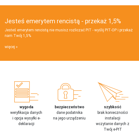
Jesteś emerytem rencistą - przekaż 1,5%
Jesteś emerytem rencistą nie musisz rozliczać PIT - wyślij PIT‑OP i przekaż
nam Twój 1,5%
więcej
wygoda
bezpieczeństwo
szybkość
weryfikacja danych
dane podatnika
brak konieczności
i opcja wysyłki e-
na jego urządzeniu
instalacji
deklaracji
wczytanie danych z
Twój e-PIT