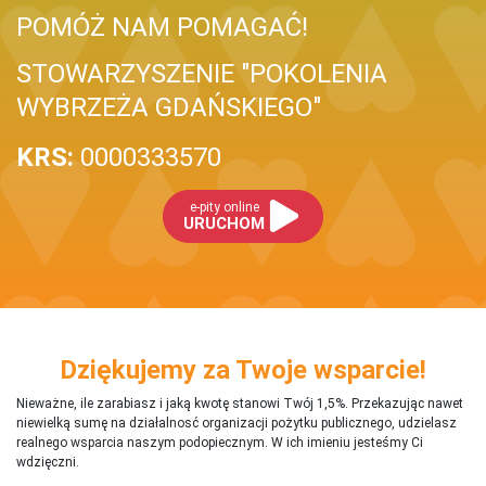
POMÓŻ NAM POMAGAĆ!
STOWARZYSZENIE "POKOLENIA
WYBRZEŻA GDAŃSKIEGO"
KRS:
0000333570
e-pity online
URUCHOM
Dziękujemy za Twoje wsparcie!
Nieważne, ile zarabiasz i jaką kwotę stanowi Twój 1,5%. Przekazując nawet
niewielką sumę na działalnosć organizacji pożytku publicznego, udzielasz
realnego wsparcia naszym podopiecznym. W ich imieniu jesteśmy Ci
wdzięczni.