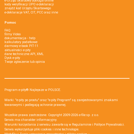
e-Urząd Skarbowy obsługa online
kody weryfikacji UPO e-deklaracji
znajdź kod Urzędu Skarbowego
e-deklaracje VAT, CIT, PCC oraz inne
Pomoc
FAQ
filmy Video
dokumentacja - help
kalkulatory podatkowe
darmowy e-book PIT-11
aktualności e-pity
dane techniczne API, XML
Dysk e-pity
Twoje zgłoszenie lub opinia
Program e-pity® Najlepsze w POLSCE.
Marki: "e-pity po prostu" oraz "e-pity Program" są zarejestrowanymi znakami
towarowymi i podlegają ochronie prawnej.
Wszelkie prawa zastrzeżone. Copyright 2009-2026
e-file sp. z o.o.
Serwis ma charakter informacyjny.
Warunki korzystania z serwisu zawarte są w
Regulaminie
i
Polityce Prywatności
.
Serwis wykorzystuje
pliki cookies i inne technologie
.