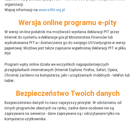
organizacji.
Więcej informacji na
www.e-life.org.pl
Wersja online programu e-pity
W wersji on-line podatnik ma możliwość wysłania deklaracji PIT przez
Internet do systemu e-deklaracje.gov.pl Ministerstwa Finansów lub
wydrukowania PIT-a i dostarczenia go do swojego US tradycyjnie w wersji
papierowej. Możliwe jest także zapisanie wypełnionej deklaracji PIT w pliku
PDF.
Program e-pity online działa we wszystkich najpopularniejszych
przeglądarkach internetowych (Internet Explorer, Firefox, Safari, Opera,
Chrome) zarówno na komputerze, jaki i urządzeniach mobilnych - telefon lub
tablet..
Bezpieczeństwo Twoich danych
Bezpieczeństwo danych to nasz najwyższy priorytet. W odróżnieniu od
innych programów obecnych na rynku,
ż
adne dane osobowe nie są
zapisywane na serwerze - dane zapisywane są i odczytywane tylko na
komputerze użytkownika.