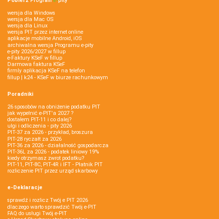
Pobierz
Program
e‑
pity
wersja dla Windows
wersja dla Mac OS
wersja dla Linux
wersja PIT przez internet online
aplikacje mobilne Android, iOS
archiwalna wersja Programu e-pity
e-pity 2026/2027 w fillup
e‑Faktury KSeF w fillup
Darmowa faktura KSeF
firmly aplikacja KSeF na telefon
fillup | k24 - KSeF w biurze rachunkowym
Poradniki
26 sposobów na obniżenie podatku PIT
jak wypełnić e-PIT'a 2027 ?
dostałem PIT-11 i co dalej?
ulgi i odliczenia - pity 2026
PIT-37 za 2026 - przykład, broszura
PIT-28 ryczałt za 2026
PIT-36 za 2026 - działalność gospodarcza
PIT-36L za 2026 - podatek liniowy 19%
kiedy otrzymasz zwrot podatku?
PIT-11, PIT-8C, PIT-4R i IFT - Płatnik PIT
rozliczenie PIT przez urząd skarbowy
e-Deklaracje
sprawdź i rozlicz Twój e PIT 2026
dlaczego warto sprawdzić Twój e-PIT
FAQ do usługi Twój e-PIT