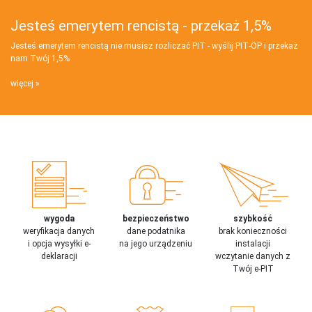
Jesteś emerytem rencistą - przekaż 1,5%
Jesteś emerytem rencistą nie musisz rozliczać PIT - wyślij PIT‑OP i przekaż
nam Twój 1,5%
więcej
wygoda
bezpieczeństwo
szybkość
weryfikacja danych
dane podatnika
brak konieczności
i opcja wysyłki e-
na jego urządzeniu
instalacji
deklaracji
wczytanie danych z
Twój e-PIT