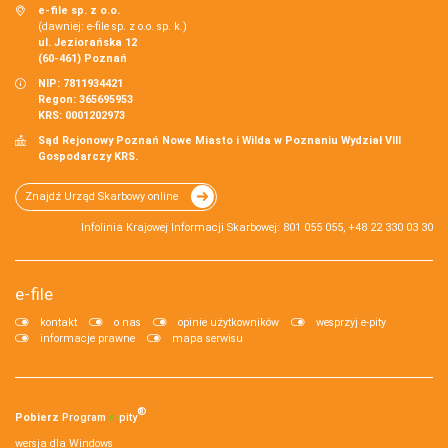
e-file sp. z o.o.
(dawniej: e-file sp. z o.o. sp. k.)
ul. Jeziorańska 12
(60-461) Poznań
NIP: 7811934421
Regon: 365695953
KRS: 0001202973
Sąd Rejonowy Poznań Nowe Miasto i Wilda w Poznaniu Wydział VIII
Gospodarczy KRS.
Znajdź Urząd Skarbowy online
Infolinia Krajowej Informacji Skarbowej: 801 055 055, +48 22 330 03 30
e-file
kontakt
o nas
opinie użytkowników
wesprzyj e-pity
informacje prawne
mapa serwisu
®
Pobierz
Program
e‑
pity
wersja dla Windows