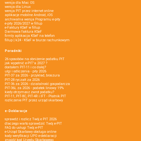
wersja dla Mac OS
wersja dla Linux
wersja PIT przez internet online
aplikacje mobilne Android, iOS
archiwalna wersja Programu e-pity
e-pity 2026/2027 w fillup
e‑Faktury KSeF w fillup
Darmowa faktura KSeF
firmly aplikacja KSeF na telefon
fillup | k24 - KSeF w biurze rachunkowym
Poradniki
26 sposobów na obniżenie podatku PIT
jak wypełnić e-PIT'a 2027 ?
dostałem PIT-11 i co dalej?
ulgi i odliczenia - pity 2026
PIT-37 za 2026 - przykład, broszura
PIT-28 ryczałt za 2026
PIT-36 za 2026 - działalność gospodarcza
PIT-36L za 2026 - podatek liniowy 19%
kiedy otrzymasz zwrot podatku?
PIT-11, PIT-8C, PIT-4R i IFT - Płatnik PIT
rozliczenie PIT przez urząd skarbowy
e-Deklaracje
sprawdź i rozlicz Twój e PIT 2026
dlaczego warto sprawdzić Twój e-PIT
FAQ do usługi Twój e-PIT
e-Urząd Skarbowy obsługa online
kody weryfikacji UPO e-deklaracji
znajdź kod Urzędu Skarbowego