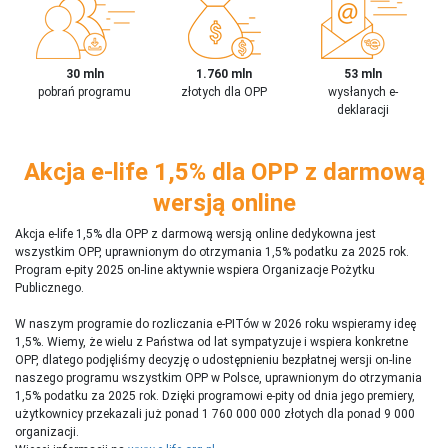
30 mln
1.760 mln
53 mln
pobrań programu
złotych dla OPP
wysłanych e-
deklaracji
Akcja e-life 1,5% dla OPP z darmową
wersją online
Akcja e-life 1,5% dla OPP z darmową wersją online dedykowna jest
wszystkim OPP, uprawnionym do otrzymania 1,5% podatku za 2025 rok.
Program e-pity 2025 on-line aktywnie wspiera Organizacje Pożytku
Publicznego.
W naszym programie do rozliczania e-PITów w 2026 roku wspieramy ideę
1,5%. Wiemy, że wielu z Państwa od lat sympatyzuje i wspiera konkretne
OPP, dlatego podjęliśmy decyzję o udostępnieniu bezpłatnej wersji on-line
naszego programu wszystkim OPP w Polsce, uprawnionym do otrzymania
1,5% podatku za 2025 rok. Dzięki programowi e-pity od dnia jego premiery,
użytkownicy przekazali już ponad 1 760 000 000 złotych dla ponad 9 000
organizacji.