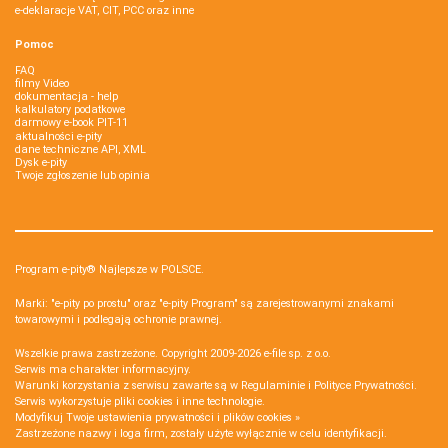
e-deklaracje VAT, CIT, PCC oraz inne
Pomoc
FAQ
filmy Video
dokumentacja - help
kalkulatory podatkowe
darmowy e-book PIT-11
aktualności e-pity
dane techniczne API, XML
Dysk e-pity
Twoje zgłoszenie lub opinia
Program e-pity® Najlepsze w POLSCE.
Marki: "e-pity po prostu" oraz "e-pity Program" są zarejestrowanymi znakami
towarowymi i podlegają ochronie prawnej.
Wszelkie prawa zastrzeżone. Copyright 2009-2026
e-file sp. z o.o.
Serwis ma charakter informacyjny.
Warunki korzystania z serwisu zawarte są w
Regulaminie
i
Polityce Prywatności
.
Serwis wykorzystuje
pliki cookies i inne technologie
.
Modyfikuj Twoje ustawienia prywatności i plików cookies »
Zastrzeżone nazwy i loga firm, zostały użyte wyłącznie w celu identyfikacji.