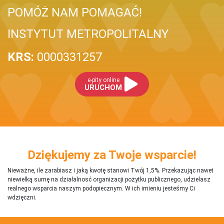
POMÓŻ NAM POMAGAĆ!
INSTYTUT METROPOLITALNY
KRS:
0000331257
e-pity online
URUCHOM
Dziękujemy za Twoje wsparcie!
Nieważne, ile zarabiasz i jaką kwotę stanowi Twój 1,5%. Przekazując nawet
niewielką sumę na działalnosć organizacji pożytku publicznego, udzielasz
realnego wsparcia naszym podopiecznym. W ich imieniu jesteśmy Ci
wdzięczni.