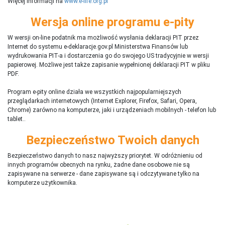
Więcej informacji na
www.e-life.org.pl
Wersja online programu e-pity
W wersji on-line podatnik ma możliwość wysłania deklaracji PIT przez
Internet do systemu e-deklaracje.gov.pl Ministerstwa Finansów lub
wydrukowania PIT-a i dostarczenia go do swojego US tradycyjnie w wersji
papierowej. Możliwe jest także zapisanie wypełnionej deklaracji PIT w pliku
PDF.
Program e-pity online działa we wszystkich najpopularniejszych
przeglądarkach internetowych (Internet Explorer, Firefox, Safari, Opera,
Chrome) zarówno na komputerze, jaki i urządzeniach mobilnych - telefon lub
tablet..
Bezpieczeństwo Twoich danych
Bezpieczeństwo danych to nasz najwyższy priorytet. W odróżnieniu od
innych programów obecnych na rynku,
ż
adne dane osobowe nie są
zapisywane na serwerze - dane zapisywane są i odczytywane tylko na
komputerze użytkownika.