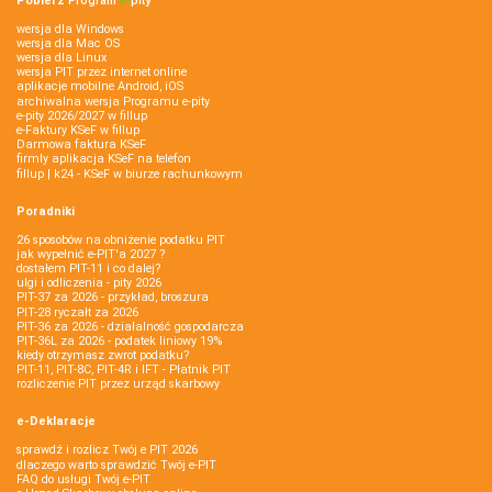
Pobierz
Program
e‑
pity
wersja dla Windows
wersja dla Mac OS
wersja dla Linux
wersja PIT przez internet online
aplikacje mobilne Android, iOS
archiwalna wersja Programu e-pity
e-pity 2026/2027 w fillup
e‑Faktury KSeF w fillup
Darmowa faktura KSeF
firmly aplikacja KSeF na telefon
fillup | k24 - KSeF w biurze rachunkowym
Poradniki
26 sposobów na obniżenie podatku PIT
jak wypełnić e-PIT'a 2027 ?
dostałem PIT-11 i co dalej?
ulgi i odliczenia - pity 2026
PIT-37 za 2026 - przykład, broszura
PIT-28 ryczałt za 2026
PIT-36 za 2026 - działalność gospodarcza
PIT-36L za 2026 - podatek liniowy 19%
kiedy otrzymasz zwrot podatku?
PIT-11, PIT-8C, PIT-4R i IFT - Płatnik PIT
rozliczenie PIT przez urząd skarbowy
e-Deklaracje
sprawdź i rozlicz Twój e PIT 2026
dlaczego warto sprawdzić Twój e-PIT
FAQ do usługi Twój e-PIT