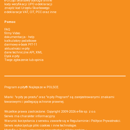
e-Urząd Skarbowy obsługa online
kody weryfikacji UPO e-deklaracji
znajdź kod Urzędu Skarbowego
e-deklaracje VAT, CIT, PCC oraz inne
Pomoc
FAQ
filmy Video
dokumentacja - help
kalkulatory podatkowe
darmowy e-book PIT-11
aktualności e-pity
dane techniczne API, XML
Dysk e-pity
Twoje zgłoszenie lub opinia
Program e-pity® Najlepsze w POLSCE.
Marki: "e-pity po prostu" oraz "e-pity Program" są zarejestrowanymi znakami
towarowymi i podlegają ochronie prawnej.
Wszelkie prawa zastrzeżone. Copyright 2009-2026
e-file sp. z o.o.
Serwis ma charakter informacyjny.
Warunki korzystania z serwisu zawarte są w
Regulaminie
i
Polityce Prywatności
.
Serwis wykorzystuje
pliki cookies i inne technologie
.