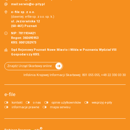
mail:
serwis@e-pity.pl
e-file sp. z o.o.
(dawniej: e-file sp. z o.o. sp. k.)
ul. Jeziorańska 12
(60-461) Poznań
NIP: 7811934421
Regon: 365695953
KRS: 0001202973
Sąd Rejonowy Poznań Nowe Miasto i Wilda w Poznaniu Wydział VIII
Gospodarczy KRS.
Znajdź Urząd Skarbowy online
Infolinia Krajowej Informacji Skarbowej: 801 055 055, +48 22 330 03 30
e-file
kontakt
o nas
opinie użytkowników
wesprzyj e-pity
informacje prawne
mapa serwisu
®