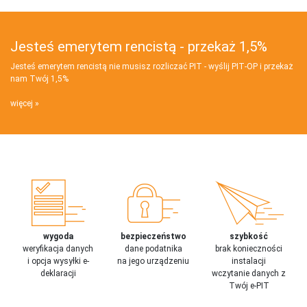
Jesteś emerytem rencistą - przekaż 1,5%
Jesteś emerytem rencistą nie musisz rozliczać PIT - wyślij PIT‑OP i przekaż
nam Twój 1,5%
więcej
wygoda
bezpieczeństwo
szybkość
weryfikacja danych
dane podatnika
brak konieczności
i opcja wysyłki e-
na jego urządzeniu
instalacji
deklaracji
wczytanie danych z
Twój e-PIT