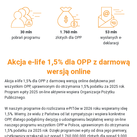
30 mln
1.760 mln
53 mln
pobrań programu
złotych dla OPP
wysłanych e-
deklaracji
Akcja e-life 1,5% dla OPP z darmową
wersją online
Akcja e-life 1,5% dla OPP z darmową wersją online dedykowna jest
wszystkim OPP, uprawnionym do otrzymania 1,5% podatku za 2025 rok.
Program e-pity 2025 on-line aktywnie wspiera Organizacje Pożytku
Publicznego.
W naszym programie do rozliczania e-PITów w 2026 roku wspieramy ideę
1,5%. Wiemy, że wielu z Państwa od lat sympatyzuje i wspiera konkretne
OPP, dlatego podjęliśmy decyzję o udostępnieniu bezpłatnej wersji on-line
naszego programu wszystkim OPP w Polsce, uprawnionym do otrzymania
1,5% podatku za 2025 rok. Dzięki programowi e-pity od dnia jego premiery,
użytkownicy przekazali już ponad 1 760 000 000 złotych dla ponad 9 000