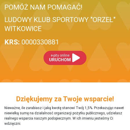
POMÓŻ NAM POMAGAĆ!
LUDOWY KLUB SPORTOWY "ORZEŁ"
WITKOWICE
KRS:
0000330881
e-pity online
URUCHOM
Dziękujemy za Twoje wsparcie!
Nieważne, ile zarabiasz i jaką kwotę stanowi Twój 1,5%. Przekazując nawet
niewielką sumę na działalnosć organizacji pożytku publicznego, udzielasz
realnego wsparcia naszym podopiecznym. W ich imieniu jesteśmy Ci
wdzięczni.