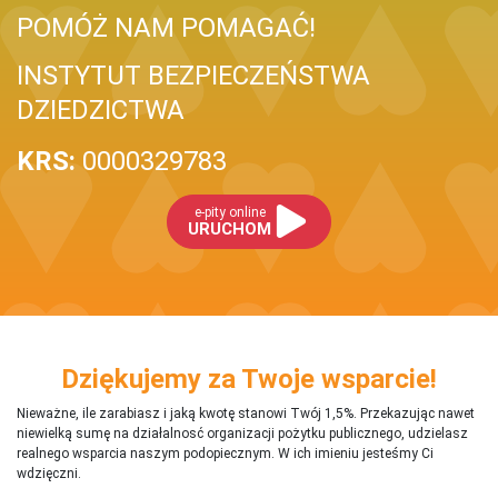
POMÓŻ NAM POMAGAĆ!
INSTYTUT BEZPIECZEŃSTWA
DZIEDZICTWA
KRS:
0000329783
e-pity online
URUCHOM
Dziękujemy za Twoje wsparcie!
Nieważne, ile zarabiasz i jaką kwotę stanowi Twój 1,5%. Przekazując nawet
niewielką sumę na działalnosć organizacji pożytku publicznego, udzielasz
realnego wsparcia naszym podopiecznym. W ich imieniu jesteśmy Ci
wdzięczni.