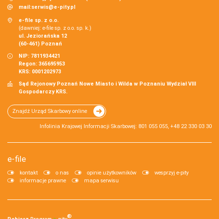
mail:
serwis@e-pity.pl
e-file sp. z o.o.
(dawniej: e-file sp. z o.o. sp. k.)
ul. Jeziorańska 12
(60-461) Poznań
NIP: 7811934421
Regon: 365695953
KRS: 0001202973
Sąd Rejonowy Poznań Nowe Miasto i Wilda w Poznaniu Wydział VIII
Gospodarczy KRS.
Znajdź Urząd Skarbowy online
Infolinia Krajowej Informacji Skarbowej: 801 055 055, +48 22 330 03 30
e-file
kontakt
o nas
opinie użytkowników
wesprzyj e-pity
informacje prawne
mapa serwisu
®