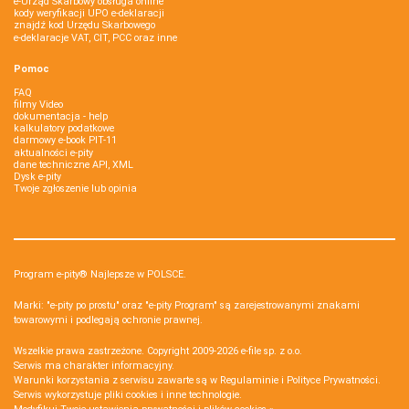
e-Urząd Skarbowy obsługa online
kody weryfikacji UPO e-deklaracji
znajdź kod Urzędu Skarbowego
e-deklaracje VAT, CIT, PCC oraz inne
Pomoc
FAQ
filmy Video
dokumentacja - help
kalkulatory podatkowe
darmowy e-book PIT-11
aktualności e-pity
dane techniczne API, XML
Dysk e-pity
Twoje zgłoszenie lub opinia
Program e-pity® Najlepsze w POLSCE.
Marki: "e-pity po prostu" oraz "e-pity Program" są zarejestrowanymi znakami
towarowymi i podlegają ochronie prawnej.
Wszelkie prawa zastrzeżone. Copyright 2009-2026
e-file sp. z o.o.
Serwis ma charakter informacyjny.
Warunki korzystania z serwisu zawarte są w
Regulaminie
i
Polityce Prywatności
.
Serwis wykorzystuje
pliki cookies i inne technologie
.