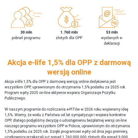
30 mln
1.760 mln
53 mln
pobrań programu
złotych dla OPP
wysłanych e-
deklaracji
Akcja e-life 1,5% dla OPP z darmową
wersją online
Akcja e-life 1,5% dla OPP z darmową wersją online dedykowna jest
wszystkim OPP, uprawnionym do otrzymania 1,5% podatku za 2025 rok.
Program e-pity 2025 on-line aktywnie wspiera Organizacje Pożytku
Publicznego.
W naszym programie do rozliczania e-PITów w 2026 roku wspieramy ideę
1,5%. Wiemy, że wielu z Państwa od lat sympatyzuje i wspiera konkretne
OPP, dlatego podjęliśmy decyzję o udostępnieniu bezpłatnej wersji on-line
naszego programu wszystkim OPP w Polsce, uprawnionym do otrzymania
1,5% podatku za 2025 rok. Dzięki programowi e-pity od dnia jego premiery,
użytkownicy przekazali już ponad 1 760 000 000 złotych dla ponad 9 000