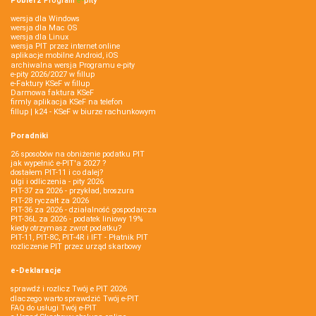
Pobierz
Program
e‑
pity
wersja dla Windows
wersja dla Mac OS
wersja dla Linux
wersja PIT przez internet online
aplikacje mobilne Android, iOS
archiwalna wersja Programu e-pity
e-pity 2026/2027 w fillup
e‑Faktury KSeF w fillup
Darmowa faktura KSeF
firmly aplikacja KSeF na telefon
fillup | k24 - KSeF w biurze rachunkowym
Poradniki
26 sposobów na obniżenie podatku PIT
jak wypełnić e-PIT'a 2027 ?
dostałem PIT-11 i co dalej?
ulgi i odliczenia - pity 2026
PIT-37 za 2026 - przykład, broszura
PIT-28 ryczałt za 2026
PIT-36 za 2026 - działalność gospodarcza
PIT-36L za 2026 - podatek liniowy 19%
kiedy otrzymasz zwrot podatku?
PIT-11, PIT-8C, PIT-4R i IFT - Płatnik PIT
rozliczenie PIT przez urząd skarbowy
e-Deklaracje
sprawdź i rozlicz Twój e PIT 2026
dlaczego warto sprawdzić Twój e-PIT
FAQ do usługi Twój e-PIT