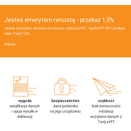
Jesteś emerytem rencistą - przekaż 1,5%
Jesteś emerytem rencistą nie musisz rozliczać PIT - wyślij PIT‑OP i przekaż
nam Twój 1,5%
więcej
wygoda
bezpieczeństwo
szybkość
weryfikacja danych
dane podatnika
brak konieczności
i opcja wysyłki e-
na jego urządzeniu
instalacji
deklaracji
wczytanie danych z
Twój e-PIT