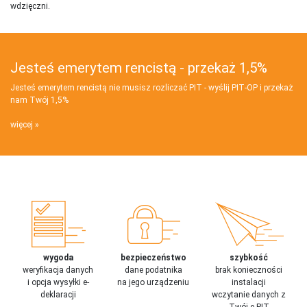
wdzięczni.
Jesteś emerytem rencistą - przekaż 1,5%
Jesteś emerytem rencistą nie musisz rozliczać PIT - wyślij PIT‑OP i przekaż
nam Twój 1,5%
więcej
wygoda
bezpieczeństwo
szybkość
weryfikacja danych
dane podatnika
brak konieczności
i opcja wysyłki e-
na jego urządzeniu
instalacji
deklaracji
wczytanie danych z
Twój e-PIT