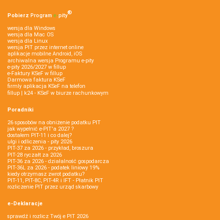
®
Pobierz
Program
e‑
pity
wersja dla Windows
wersja dla Mac OS
wersja dla Linux
wersja PIT przez internet online
aplikacje mobilne Android, iOS
archiwalna wersja Programu e-pity
e-pity 2026/2027 w fillup
e‑Faktury KSeF w fillup
Darmowa faktura KSeF
firmly aplikacja KSeF na telefon
fillup | k24 - KSeF w biurze rachunkowym
Poradniki
26 sposobów na obniżenie podatku PIT
jak wypełnić e-PIT'a 2027 ?
dostałem PIT-11 i co dalej?
ulgi i odliczenia - pity 2026
PIT-37 za 2026 - przykład, broszura
PIT-28 ryczałt za 2026
PIT-36 za 2026 - działalność gospodarcza
PIT-36L za 2026 - podatek liniowy 19%
kiedy otrzymasz zwrot podatku?
PIT-11, PIT-8C, PIT-4R i IFT - Płatnik PIT
rozliczenie PIT przez urząd skarbowy
e-Deklaracje
sprawdź i rozlicz Twój e PIT 2026