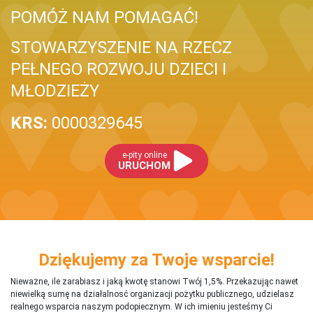
POMÓŻ NAM POMAGAĆ!
STOWARZYSZENIE NA RZECZ
PEŁNEGO ROZWOJU DZIECI I
MŁODZIEŻY
KRS:
0000329645
e-pity online
URUCHOM
Dziękujemy za Twoje wsparcie!
Nieważne, ile zarabiasz i jaką kwotę stanowi Twój 1,5%. Przekazując nawet
niewielką sumę na działalnosć organizacji pożytku publicznego, udzielasz
realnego wsparcia naszym podopiecznym. W ich imieniu jesteśmy Ci