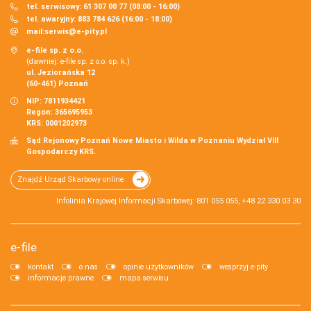
tel. serwisowy: 61 307 00 77 (08:00 - 16:00)
tel. awaryjny: 883 784 626 (16:00 - 18:00)
mail:
serwis@e-pity.pl
e-file sp. z o.o.
(dawniej: e-file sp. z o.o. sp. k.)
ul. Jeziorańska 12
(60-461) Poznań
NIP: 7811934421
Regon: 365695953
KRS: 0001202973
Sąd Rejonowy Poznań Nowe Miasto i Wilda w Poznaniu Wydział VIII
Gospodarczy KRS.
Znajdź Urząd Skarbowy online
Infolinia Krajowej Informacji Skarbowej: 801 055 055, +48 22 330 03 30
e-file
kontakt
o nas
opinie użytkowników
wesprzyj e-pity
informacje prawne
mapa serwisu