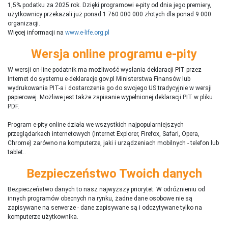
1,5% podatku za 2025 rok. Dzięki programowi e-pity od dnia jego premiery,
użytkownicy przekazali już ponad 1 760 000 000 złotych dla ponad 9 000
organizacji.
Więcej informacji na
www.e-life.org.pl
Wersja online programu e-pity
W wersji on-line podatnik ma możliwość wysłania deklaracji PIT przez
Internet do systemu e-deklaracje.gov.pl Ministerstwa Finansów lub
wydrukowania PIT-a i dostarczenia go do swojego US tradycyjnie w wersji
papierowej. Możliwe jest także zapisanie wypełnionej deklaracji PIT w pliku
PDF.
Program e-pity online działa we wszystkich najpopularniejszych
przeglądarkach internetowych (Internet Explorer, Firefox, Safari, Opera,
Chrome) zarówno na komputerze, jaki i urządzeniach mobilnych - telefon lub
tablet..
Bezpieczeństwo Twoich danych
Bezpieczeństwo danych to nasz najwyższy priorytet. W odróżnieniu od
innych programów obecnych na rynku,
ż
adne dane osobowe nie są
zapisywane na serwerze - dane zapisywane są i odczytywane tylko na
komputerze użytkownika.