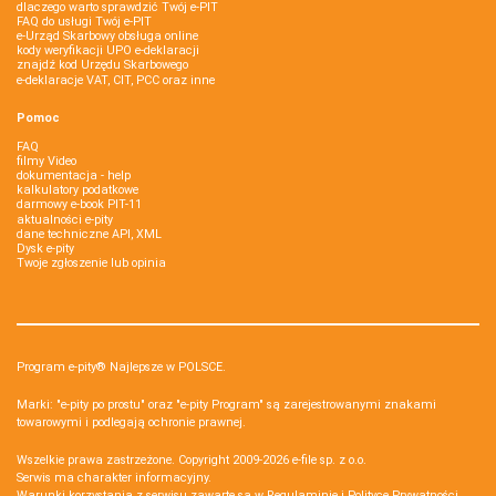
dlaczego warto sprawdzić Twój e-PIT
FAQ do usługi Twój e-PIT
e-Urząd Skarbowy obsługa online
kody weryfikacji UPO e-deklaracji
znajdź kod Urzędu Skarbowego
e-deklaracje VAT, CIT, PCC oraz inne
Pomoc
FAQ
filmy Video
dokumentacja - help
kalkulatory podatkowe
darmowy e-book PIT-11
aktualności e-pity
dane techniczne API, XML
Dysk e-pity
Twoje zgłoszenie lub opinia
Program e-pity® Najlepsze w POLSCE.
Marki: "e-pity po prostu" oraz "e-pity Program" są zarejestrowanymi znakami
towarowymi i podlegają ochronie prawnej.
Wszelkie prawa zastrzeżone. Copyright 2009-2026
e-file sp. z o.o.
Serwis ma charakter informacyjny.
Warunki korzystania z serwisu zawarte są w
Regulaminie
i
Polityce Prywatności
.