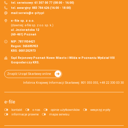
tel. serwisowy: 61 307 00 77 (08:00 - 16:00)
tel. awaryjny: 883 784 626 (16:00 - 18:00)
mail:
serwis@e-pity.pl
e-file sp. z o.o.
(dawniej: e-file sp. z o.o. sp. k.)
ul. Jeziorańska 12
(60-461) Poznań
NIP: 7811934421
Regon: 365695953
KRS: 0001202973
Sąd Rejonowy Poznań Nowe Miasto i Wilda w Poznaniu Wydział VIII
Gospodarczy KRS.
Znajdź Urząd Skarbowy online
Infolinia Krajowej Informacji Skarbowej: 801 055 055, +48 22 330 03 30
e-file
kontakt
o nas
opinie użytkowników
wesprzyj e-pity
informacje prawne
mapa serwisu