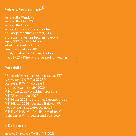
®
Pobierz
Program
e‑
pity
wersja dla Windows
wersja dla Mac OS
wersja dla Linux
wersja PIT przez internet online
aplikacje mobilne Android, iOS
archiwalna wersja Programu e-pity
e-pity 2026/2027 w fillup
e‑Faktury KSeF w fillup
Darmowa faktura KSeF
firmly aplikacja KSeF na telefon
fillup | k24 - KSeF w biurze rachunkowym
Poradniki
26 sposobów na obniżenie podatku PIT
jak wypełnić e-PIT'a 2027 ?
dostałem PIT-11 i co dalej?
ulgi i odliczenia - pity 2026
PIT-37 za 2026 - przykład, broszura
PIT-28 ryczałt za 2026
PIT-36 za 2026 - działalność gospodarcza
PIT-36L za 2026 - podatek liniowy 19%
kiedy otrzymasz zwrot podatku?
PIT-11, PIT-8C, PIT-4R i IFT - Płatnik PIT
rozliczenie PIT przez urząd skarbowy
e-Deklaracje
sprawdź i rozlicz Twój e PIT 2026