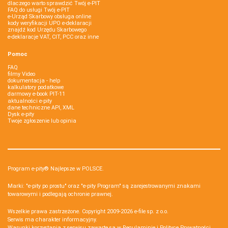
dlaczego warto sprawdzić Twój e-PIT
FAQ do usługi Twój e-PIT
e-Urząd Skarbowy obsługa online
kody weryfikacji UPO e-deklaracji
znajdź kod Urzędu Skarbowego
e-deklaracje VAT, CIT, PCC oraz inne
Pomoc
FAQ
filmy Video
dokumentacja - help
kalkulatory podatkowe
darmowy e-book PIT-11
aktualności e-pity
dane techniczne API, XML
Dysk e-pity
Twoje zgłoszenie lub opinia
Program e-pity® Najlepsze w POLSCE.
Marki: "e-pity po prostu" oraz "e-pity Program" są zarejestrowanymi znakami
towarowymi i podlegają ochronie prawnej.
Wszelkie prawa zastrzeżone. Copyright 2009-2026
e-file sp. z o.o.
Serwis ma charakter informacyjny.
Warunki korzystania z serwisu zawarte są w
Regulaminie
i
Polityce Prywatności
.