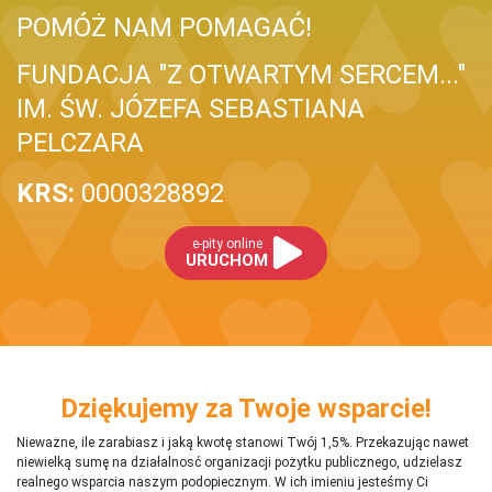
POMÓŻ NAM POMAGAĆ!
FUNDACJA "Z OTWARTYM SERCEM..."
IM. ŚW. JÓZEFA SEBASTIANA
PELCZARA
KRS:
0000328892
e-pity online
URUCHOM
Dziękujemy za Twoje wsparcie!
Nieważne, ile zarabiasz i jaką kwotę stanowi Twój 1,5%. Przekazując nawet
niewielką sumę na działalnosć organizacji pożytku publicznego, udzielasz
realnego wsparcia naszym podopiecznym. W ich imieniu jesteśmy Ci