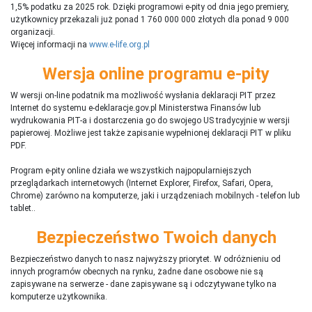
1,5% podatku za 2025 rok. Dzięki programowi e-pity od dnia jego premiery,
użytkownicy przekazali już ponad 1 760 000 000 złotych dla ponad 9 000
organizacji.
Więcej informacji na
www.e-life.org.pl
Wersja online programu e-pity
W wersji on-line podatnik ma możliwość wysłania deklaracji PIT przez
Internet do systemu e-deklaracje.gov.pl Ministerstwa Finansów lub
wydrukowania PIT-a i dostarczenia go do swojego US tradycyjnie w wersji
papierowej. Możliwe jest także zapisanie wypełnionej deklaracji PIT w pliku
PDF.
Program e-pity online działa we wszystkich najpopularniejszych
przeglądarkach internetowych (Internet Explorer, Firefox, Safari, Opera,
Chrome) zarówno na komputerze, jaki i urządzeniach mobilnych - telefon lub
tablet..
Bezpieczeństwo Twoich danych
Bezpieczeństwo danych to nasz najwyższy priorytet. W odróżnieniu od
innych programów obecnych na rynku,
ż
adne dane osobowe nie są
zapisywane na serwerze - dane zapisywane są i odczytywane tylko na
komputerze użytkownika.