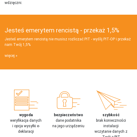
wdzięczni.
Jesteś emerytem rencistą - przekaż 1,5%
Jesteś emerytem rencistą nie musisz rozliczać PIT - wyślij PIT‑OP i przekaż
nam Twój 1,5%
więcej
wygoda
bezpieczeństwo
szybkość
weryfikacja danych
dane podatnika
brak konieczności
i opcja wysyłki e-
na jego urządzeniu
instalacji
deklaracji
wczytanie danych z
Twój e-PIT