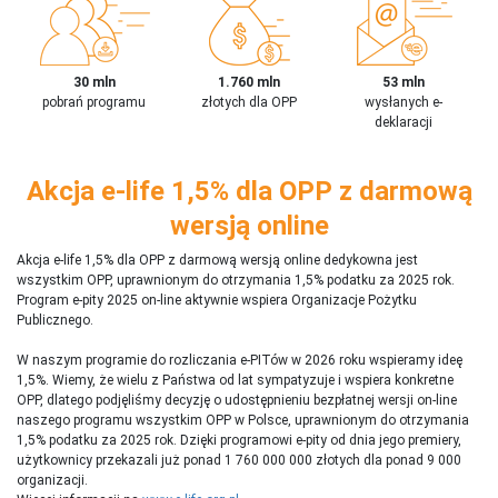
30 mln
1.760 mln
53 mln
pobrań programu
złotych dla OPP
wysłanych e-
deklaracji
Akcja e-life 1,5% dla OPP z darmową
wersją online
Akcja e-life 1,5% dla OPP z darmową wersją online dedykowna jest
wszystkim OPP, uprawnionym do otrzymania 1,5% podatku za 2025 rok.
Program e-pity 2025 on-line aktywnie wspiera Organizacje Pożytku
Publicznego.
W naszym programie do rozliczania e-PITów w 2026 roku wspieramy ideę
1,5%. Wiemy, że wielu z Państwa od lat sympatyzuje i wspiera konkretne
OPP, dlatego podjęliśmy decyzję o udostępnieniu bezpłatnej wersji on-line
naszego programu wszystkim OPP w Polsce, uprawnionym do otrzymania
1,5% podatku za 2025 rok. Dzięki programowi e-pity od dnia jego premiery,
użytkownicy przekazali już ponad 1 760 000 000 złotych dla ponad 9 000
organizacji.