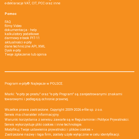
e-deklaracje VAT, CIT, PCC oraz inne
Pomoc
FAQ
filmy Video
dokumentacja - help
kalkulatory podatkowe
darmowy e-book PIT-11
aktualności e-pity
dane techniczne API, XML
Dysk e-pity
Twoje zgłoszenie lub opinia
Program e-pity® Najlepsze w POLSCE.
Marki: "e-pity po prostu" oraz "e-pity Program" są zarejestrowanymi znakami
towarowymi i podlegają ochronie prawnej.
Wszelkie prawa zastrzeżone. Copyright 2009-2026
e-file sp. z o.o.
Serwis ma charakter informacyjny.
Warunki korzystania z serwisu zawarte są w
Regulaminie
i
Polityce Prywatności
.
Serwis wykorzystuje
pliki cookies i inne technologie
.
Modyfikuj Twoje ustawienia prywatności i plików cookies »
Zastrzeżone nazwy i loga firm, zostały użyte wyłącznie w celu identyfikacji.