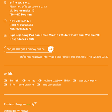
e-file sp. z o.o.
(dawniej: e-file sp. z o.o. sp. k.)
ul. Jeziorańska 12
(60-461) Poznań
NIP: 7811934421
Regon: 365695953
KRS: 0001202973
Sąd Rejonowy Poznań Nowe Miasto i Wilda w Poznaniu Wydział VIII
Gospodarczy KRS.
Znajdź Urząd Skarbowy online
Infolinia Krajowej Informacji Skarbowej: 801 055 055, +48 22 330 03 30
e-file
kontakt
o nas
opinie użytkowników
wesprzyj e-pity
informacje prawne
mapa serwisu
®
Pobierz
Program
e‑
pity
wersja dla Windows