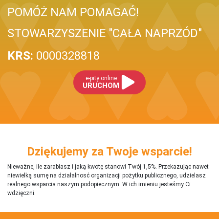
POMÓŻ NAM POMAGAĆ!
STOWARZYSZENIE "CAŁA NAPRZÓD"
KRS:
0000328818
e-pity online
URUCHOM
Dziękujemy za Twoje wsparcie!
Nieważne, ile zarabiasz i jaką kwotę stanowi Twój 1,5%. Przekazując nawet
niewielką sumę na działalnosć organizacji pożytku publicznego, udzielasz
realnego wsparcia naszym podopiecznym. W ich imieniu jesteśmy Ci
wdzięczni.