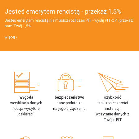
Jesteś emerytem rencistą - przekaż 1,5%
Jesteś emerytem rencistą nie musisz rozliczać PIT - wyślij PIT‑OP i przekaż
nam Twój 1,5%
więcej
wygoda
bezpieczeństwo
szybkość
weryfikacja danych
dane podatnika
brak konieczności
i opcja wysyłki e-
na jego urządzeniu
instalacji
deklaracji
wczytanie danych z
Twój e-PIT