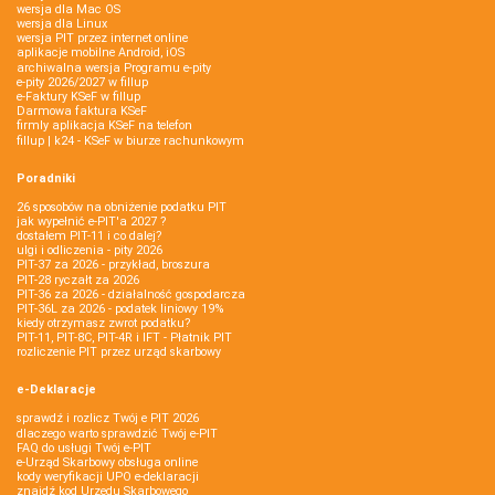
wersja dla Mac OS
wersja dla Linux
wersja PIT przez internet online
aplikacje mobilne Android, iOS
archiwalna wersja Programu e-pity
e-pity 2026/2027 w fillup
e‑Faktury KSeF w fillup
Darmowa faktura KSeF
firmly aplikacja KSeF na telefon
fillup | k24 - KSeF w biurze rachunkowym
Poradniki
26 sposobów na obniżenie podatku PIT
jak wypełnić e-PIT'a 2027 ?
dostałem PIT-11 i co dalej?
ulgi i odliczenia - pity 2026
PIT-37 za 2026 - przykład, broszura
PIT-28 ryczałt za 2026
PIT-36 za 2026 - działalność gospodarcza
PIT-36L za 2026 - podatek liniowy 19%
kiedy otrzymasz zwrot podatku?
PIT-11, PIT-8C, PIT-4R i IFT - Płatnik PIT
rozliczenie PIT przez urząd skarbowy
e-Deklaracje
sprawdź i rozlicz Twój e PIT 2026
dlaczego warto sprawdzić Twój e-PIT
FAQ do usługi Twój e-PIT
e-Urząd Skarbowy obsługa online
kody weryfikacji UPO e-deklaracji
znajdź kod Urzędu Skarbowego