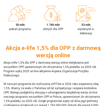
30 mln
1.760 mln
53 mln
pobrań programu
złotych dla OPP
wysłanych e-
deklaracji
Akcja e-life 1,5% dla OPP z darmową
wersją online
Akcja e-life 1,5% dla OPP z darmową wersją online dedykowna jest
wszystkim OPP, uprawnionym do otrzymania 1,5% podatku za 2025 rok.
Program e-pity 2025 on-line aktywnie wspiera Organizacje Pożytku
Publicznego.
W naszym programie do rozliczania e-PITów w 2026 roku wspieramy ideę
1,5%. Wiemy, że wielu z Państwa od lat sympatyzuje i wspiera konkretne
OPP, dlatego podjęliśmy decyzję o udostępnieniu bezpłatnej wersji on-line
naszego programu wszystkim OPP w Polsce, uprawnionym do otrzymania
1,5% podatku za 2025 rok. Dzięki programowi e-pity od dnia jego premiery,
użytkownicy przekazali już ponad 1 760 000 000 złotych dla ponad 9 000