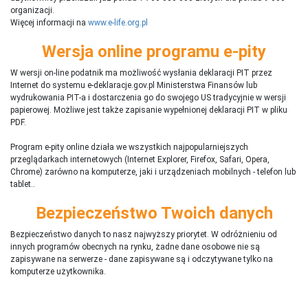
organizacji.
Więcej informacji na
www.e-life.org.pl
Wersja online programu e-pity
W wersji on-line podatnik ma możliwość wysłania deklaracji PIT przez
Internet do systemu e-deklaracje.gov.pl Ministerstwa Finansów lub
wydrukowania PIT-a i dostarczenia go do swojego US tradycyjnie w wersji
papierowej. Możliwe jest także zapisanie wypełnionej deklaracji PIT w pliku
PDF.
Program e-pity online działa we wszystkich najpopularniejszych
przeglądarkach internetowych (Internet Explorer, Firefox, Safari, Opera,
Chrome) zarówno na komputerze, jaki i urządzeniach mobilnych - telefon lub
tablet..
Bezpieczeństwo Twoich danych
Bezpieczeństwo danych to nasz najwyższy priorytet. W odróżnieniu od
innych programów obecnych na rynku,
ż
adne dane osobowe nie są
zapisywane na serwerze - dane zapisywane są i odczytywane tylko na
komputerze użytkownika.