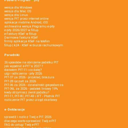
Pobierz
Program
e‑
pity
wersja dla Windows
wersja dla Mac OS
wersja dla Linux
wersja PIT przez internet online
aplikacje mobilne Android, iOS
archiwalna wersja Programu e-pity
e-pity 2026/2027 w fillup
e‑Faktury KSeF w fillup
Darmowa faktura KSeF
firmly aplikacja KSeF na telefon
fillup | k24 - KSeF w biurze rachunkowym
Poradniki
26 sposobów na obniżenie podatku PIT
jak wypełnić e-PIT'a 2027 ?
dostałem PIT-11 i co dalej?
ulgi i odliczenia - pity 2026
PIT-37 za 2026 - przykład, broszura
PIT-28 ryczałt za 2026
PIT-36 za 2026 - działalność gospodarcza
PIT-36L za 2026 - podatek liniowy 19%
kiedy otrzymasz zwrot podatku?
PIT-11, PIT-8C, PIT-4R i IFT - Płatnik PIT
rozliczenie PIT przez urząd skarbowy
e-Deklaracje
sprawdź i rozlicz Twój e PIT 2026
dlaczego warto sprawdzić Twój e-PIT
FAQ do usługi Twój e-PIT