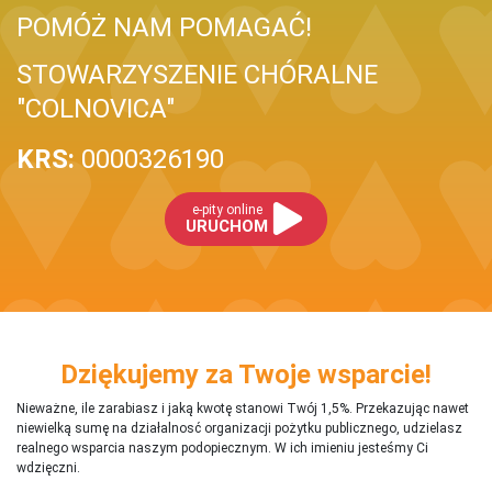
POMÓŻ NAM POMAGAĆ!
STOWARZYSZENIE CHÓRALNE
"COLNOVICA"
KRS:
0000326190
e-pity online
URUCHOM
Dziękujemy za Twoje wsparcie!
Nieważne, ile zarabiasz i jaką kwotę stanowi Twój 1,5%. Przekazując nawet
niewielką sumę na działalnosć organizacji pożytku publicznego, udzielasz
realnego wsparcia naszym podopiecznym. W ich imieniu jesteśmy Ci
wdzięczni.