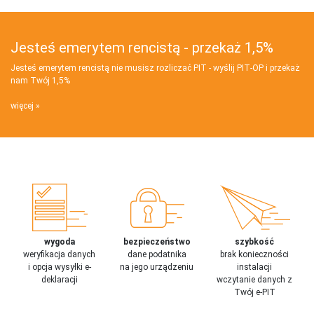
Jesteś emerytem rencistą - przekaż 1,5%
Jesteś emerytem rencistą nie musisz rozliczać PIT - wyślij PIT‑OP i przekaż
nam Twój 1,5%
więcej
wygoda
bezpieczeństwo
szybkość
weryfikacja danych
dane podatnika
brak konieczności
i opcja wysyłki e-
na jego urządzeniu
instalacji
deklaracji
wczytanie danych z
Twój e-PIT