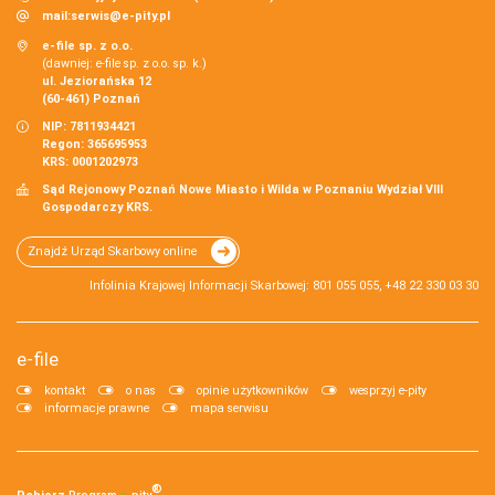
mail:
serwis@e-pity.pl
e-file sp. z o.o.
(dawniej: e-file sp. z o.o. sp. k.)
ul. Jeziorańska 12
(60-461) Poznań
NIP: 7811934421
Regon: 365695953
KRS: 0001202973
Sąd Rejonowy Poznań Nowe Miasto i Wilda w Poznaniu Wydział VIII
Gospodarczy KRS.
Znajdź Urząd Skarbowy online
Infolinia Krajowej Informacji Skarbowej: 801 055 055, +48 22 330 03 30
e-file
kontakt
o nas
opinie użytkowników
wesprzyj e-pity
informacje prawne
mapa serwisu
®