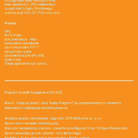
e-Urząd Skarbowy obsługa online
kody weryfikacji UPO e-deklaracji
znajdź kod Urzędu Skarbowego
e-deklaracje VAT, CIT, PCC oraz inne
Pomoc
FAQ
filmy Video
dokumentacja - help
kalkulatory podatkowe
darmowy e-book PIT-11
aktualności e-pity
dane techniczne API, XML
Dysk e-pity
Twoje zgłoszenie lub opinia
Program e-pity® Najlepsze w POLSCE.
Marki: "e-pity po prostu" oraz "e-pity Program" są zarejestrowanymi znakami
towarowymi i podlegają ochronie prawnej.
Wszelkie prawa zastrzeżone. Copyright 2009-2026
e-file sp. z o.o.
Serwis ma charakter informacyjny.
Warunki korzystania z serwisu zawarte są w
Regulaminie
i
Polityce Prywatności
.
Serwis wykorzystuje
pliki cookies i inne technologie
.