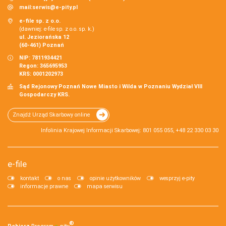
mail:
serwis@e-pity.pl
e-file sp. z o.o.
(dawniej: e-file sp. z o.o. sp. k.)
ul. Jeziorańska 12
(60-461) Poznań
NIP: 7811934421
Regon: 365695953
KRS: 0001202973
Sąd Rejonowy Poznań Nowe Miasto i Wilda w Poznaniu Wydział VIII
Gospodarczy KRS.
Znajdź Urząd Skarbowy online
Infolinia Krajowej Informacji Skarbowej: 801 055 055, +48 22 330 03 30
e-file
kontakt
o nas
opinie użytkowników
wesprzyj e-pity
informacje prawne
mapa serwisu
®