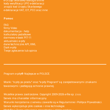
e-Urząd Skarbowy obsługa online
kody weryfikacji UPO e-deklaracji
znajdź kod Urzędu Skarbowego
e-deklaracje VAT, CIT, PCC oraz inne
Pomoc
FAQ
filmy Video
dokumentacja - help
kalkulatory podatkowe
darmowy e-book PIT-11
aktualności e-pity
dane techniczne API, XML
Dysk e-pity
Twoje zgłoszenie lub opinia
Program e-pity® Najlepsze w POLSCE.
Marki: "e-pity po prostu" oraz "e-pity Program" są zarejestrowanymi znakami
towarowymi i podlegają ochronie prawnej.
Wszelkie prawa zastrzeżone. Copyright 2009-2026
e-file sp. z o.o.
Serwis ma charakter informacyjny.
Warunki korzystania z serwisu zawarte są w
Regulaminie
i
Polityce Prywatności
.
Serwis wykorzystuje
pliki cookies i inne technologie
.