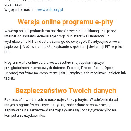
organizacji.
Więcej informacji na
www.e-life.org.pl
Wersja online programu e-pity
W wersji on-line podatnik ma możliwość wysłania deklaracji PIT przez
Internet do systemu e-deklaracje.gov.pl Ministerstwa Finansów lub
wydrukowania PIT-a i dostarczenia go do swojego US tradycyjnie w wersji
papierowej. Możliwe jest także zapisanie wypełnionej deklaracji PIT w pliku
PDF.
Program e-pity online działa we wszystkich najpopularniejszych
przeglądarkach internetowych (Internet Explorer, Firefox, Safari, Opera,
Chrome) zarówno na komputerze, jaki i urządzeniach mobilnych - telefon lub
tablet..
Bezpieczeństwo Twoich danych
Bezpieczeństwo danych to nasz najwyższy priorytet. W odróżnieniu od
innych programów obecnych na rynku,
ż
adne dane osobowe nie są
zapisywane na serwerze - dane zapisywane są i odczytywane tylko na
komputerze użytkownika.