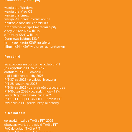
Pobierz
Program
e‑
pity
wersja dla Windows
wersja dla Mac OS
wersja dla Linux
wersja PIT przez internet online
aplikacje mobilne Android, iOS
archiwalna wersja Programu e-pity
e-pity 2026/2027 w fillup
e‑Faktury KSeF w fillup
Darmowa faktura KSeF
firmly aplikacja KSeF na telefon
fillup | k24 - KSeF w biurze rachunkowym
Poradniki
26 sposobów na obniżenie podatku PIT
jak wypełnić e-PIT'a 2027 ?
dostałem PIT-11 i co dalej?
ulgi i odliczenia - pity 2026
PIT-37 za 2026 - przykład, broszura
PIT-28 ryczałt za 2026
PIT-36 za 2026 - działalność gospodarcza
PIT-36L za 2026 - podatek liniowy 19%
kiedy otrzymasz zwrot podatku?
PIT-11, PIT-8C, PIT-4R i IFT - Płatnik PIT
rozliczenie PIT przez urząd skarbowy
e-Deklaracje
sprawdź i rozlicz Twój e PIT 2026
dlaczego warto sprawdzić Twój e-PIT
FAQ do usługi Twój e-PIT