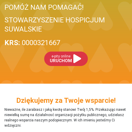
POMÓŻ NAM POMAGAĆ!
STOWARZYSZENIE HOSPICJUM
SUWALSKIE
KRS:
0000321667
e-pity online
URUCHOM
Dziękujemy za Twoje wsparcie!
Nieważne, ile zarabiasz i jaką kwotę stanowi Twój 1,5%. Przekazując nawet
niewielką sumę na działalnosć organizacji pożytku publicznego, udzielasz
realnego wsparcia naszym podopiecznym. W ich imieniu jesteśmy Ci
wdzięczni.