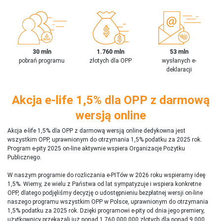
30 mln
1.760 mln
53 mln
pobrań programu
złotych dla OPP
wysłanych e-
deklaracji
Akcja e-life 1,5% dla OPP z darmową
wersją online
Akcja e-life 1,5% dla OPP z darmową wersją online dedykowna jest
wszystkim OPP, uprawnionym do otrzymania 1,5% podatku za 2025 rok.
Program e-pity 2025 on-line aktywnie wspiera Organizacje Pożytku
Publicznego.
W naszym programie do rozliczania e-PITów w 2026 roku wspieramy ideę
1,5%. Wiemy, że wielu z Państwa od lat sympatyzuje i wspiera konkretne
OPP, dlatego podjęliśmy decyzję o udostępnieniu bezpłatnej wersji on-line
naszego programu wszystkim OPP w Polsce, uprawnionym do otrzymania
1,5% podatku za 2025 rok. Dzięki programowi e-pity od dnia jego premiery,
użytkownicy przekazali już ponad 1 760 000 000 złotych dla ponad 9 000