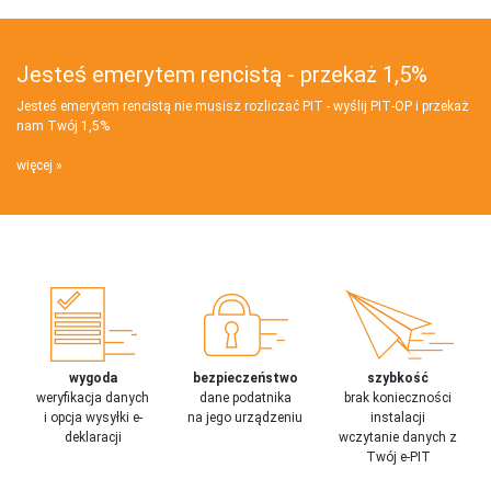
Jesteś emerytem rencistą - przekaż 1,5%
Jesteś emerytem rencistą nie musisz rozliczać PIT - wyślij PIT‑OP i przekaż
nam Twój 1,5%
więcej
wygoda
bezpieczeństwo
szybkość
weryfikacja danych
dane podatnika
brak konieczności
i opcja wysyłki e-
na jego urządzeniu
instalacji
deklaracji
wczytanie danych z
Twój e-PIT