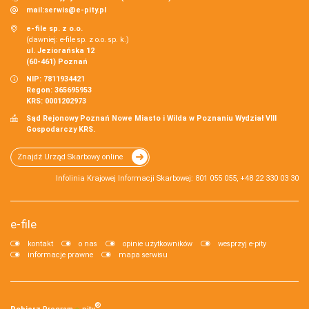
mail:
serwis@e-pity.pl
e-file sp. z o.o.
(dawniej: e-file sp. z o.o. sp. k.)
ul. Jeziorańska 12
(60-461) Poznań
NIP: 7811934421
Regon: 365695953
KRS: 0001202973
Sąd Rejonowy Poznań Nowe Miasto i Wilda w Poznaniu Wydział VIII
Gospodarczy KRS.
Znajdź Urząd Skarbowy online
Infolinia Krajowej Informacji Skarbowej: 801 055 055, +48 22 330 03 30
e-file
kontakt
o nas
opinie użytkowników
wesprzyj e-pity
informacje prawne
mapa serwisu
®