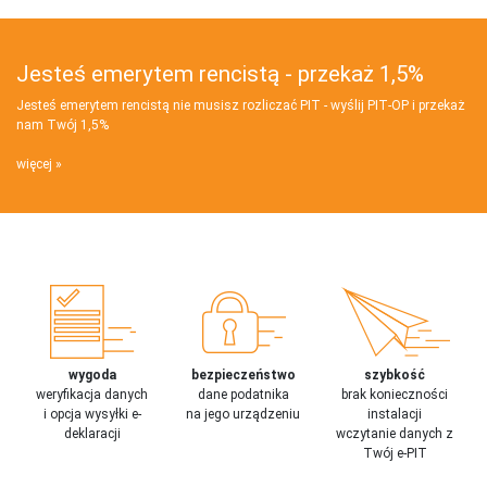
Jesteś emerytem rencistą - przekaż 1,5%
Jesteś emerytem rencistą nie musisz rozliczać PIT - wyślij PIT‑OP i przekaż
nam Twój 1,5%
więcej
wygoda
bezpieczeństwo
szybkość
weryfikacja danych
dane podatnika
brak konieczności
i opcja wysyłki e-
na jego urządzeniu
instalacji
deklaracji
wczytanie danych z
Twój e-PIT