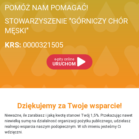
POMÓŻ NAM POMAGAĆ!
STOWARZYSZENIE "GÓRNICZY CHÓR
MĘSKI"
KRS:
0000321505
e-pity online
URUCHOM
Dziękujemy za Twoje wsparcie!
Nieważne, ile zarabiasz i jaką kwotę stanowi Twój 1,5%. Przekazując nawet
niewielką sumę na działalnosć organizacji pożytku publicznego, udzielasz
realnego wsparcia naszym podopiecznym. W ich imieniu jesteśmy Ci
wdzięczni.