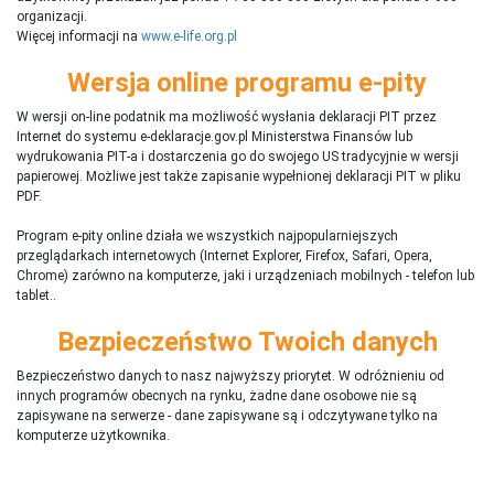
organizacji.
Więcej informacji na
www.e-life.org.pl
Wersja online programu e-pity
W wersji on-line podatnik ma możliwość wysłania deklaracji PIT przez
Internet do systemu e-deklaracje.gov.pl Ministerstwa Finansów lub
wydrukowania PIT-a i dostarczenia go do swojego US tradycyjnie w wersji
papierowej. Możliwe jest także zapisanie wypełnionej deklaracji PIT w pliku
PDF.
Program e-pity online działa we wszystkich najpopularniejszych
przeglądarkach internetowych (Internet Explorer, Firefox, Safari, Opera,
Chrome) zarówno na komputerze, jaki i urządzeniach mobilnych - telefon lub
tablet..
Bezpieczeństwo Twoich danych
Bezpieczeństwo danych to nasz najwyższy priorytet. W odróżnieniu od
innych programów obecnych na rynku,
ż
adne dane osobowe nie są
zapisywane na serwerze - dane zapisywane są i odczytywane tylko na
komputerze użytkownika.