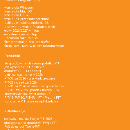
Pobierz
Program
e‑
pity
wersja dla Windows
wersja dla Mac OS
wersja dla Linux
wersja PIT przez internet online
aplikacje mobilne Android, iOS
archiwalna wersja Programu e-pity
e-pity 2026/2027 w fillup
e‑Faktury KSeF w fillup
Darmowa faktura KSeF
firmly aplikacja KSeF na telefon
fillup | k24 - KSeF w biurze rachunkowym
Poradniki
26 sposobów na obniżenie podatku PIT
jak wypełnić e-PIT'a 2027 ?
dostałem PIT-11 i co dalej?
ulgi i odliczenia - pity 2026
PIT-37 za 2026 - przykład, broszura
PIT-28 ryczałt za 2026
PIT-36 za 2026 - działalność gospodarcza
PIT-36L za 2026 - podatek liniowy 19%
kiedy otrzymasz zwrot podatku?
PIT-11, PIT-8C, PIT-4R i IFT - Płatnik PIT
rozliczenie PIT przez urząd skarbowy
e-Deklaracje
sprawdź i rozlicz Twój e PIT 2026
dlaczego warto sprawdzić Twój e-PIT
FAQ do usługi Twój e-PIT