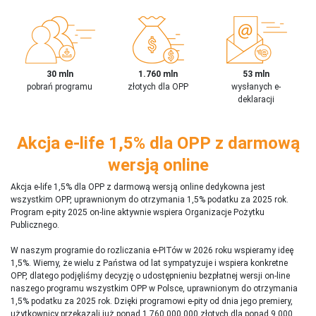
30 mln
1.760 mln
53 mln
pobrań programu
złotych dla OPP
wysłanych e-
deklaracji
Akcja e-life 1,5% dla OPP z darmową
wersją online
Akcja e-life 1,5% dla OPP z darmową wersją online dedykowna jest
wszystkim OPP, uprawnionym do otrzymania 1,5% podatku za 2025 rok.
Program e-pity 2025 on-line aktywnie wspiera Organizacje Pożytku
Publicznego.
W naszym programie do rozliczania e-PITów w 2026 roku wspieramy ideę
1,5%. Wiemy, że wielu z Państwa od lat sympatyzuje i wspiera konkretne
OPP, dlatego podjęliśmy decyzję o udostępnieniu bezpłatnej wersji on-line
naszego programu wszystkim OPP w Polsce, uprawnionym do otrzymania
1,5% podatku za 2025 rok. Dzięki programowi e-pity od dnia jego premiery,
użytkownicy przekazali już ponad 1 760 000 000 złotych dla ponad 9 000