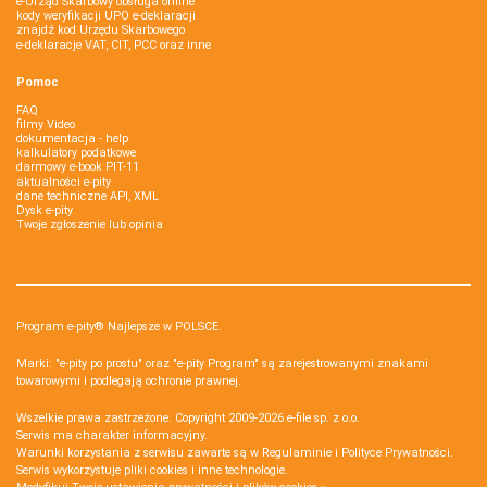
e-Urząd Skarbowy obsługa online
kody weryfikacji UPO e-deklaracji
znajdź kod Urzędu Skarbowego
e-deklaracje VAT, CIT, PCC oraz inne
Pomoc
FAQ
filmy Video
dokumentacja - help
kalkulatory podatkowe
darmowy e-book PIT-11
aktualności e-pity
dane techniczne API, XML
Dysk e-pity
Twoje zgłoszenie lub opinia
Program e-pity® Najlepsze w POLSCE.
Marki: "e-pity po prostu" oraz "e-pity Program" są zarejestrowanymi znakami
towarowymi i podlegają ochronie prawnej.
Wszelkie prawa zastrzeżone. Copyright 2009-2026
e-file sp. z o.o.
Serwis ma charakter informacyjny.
Warunki korzystania z serwisu zawarte są w
Regulaminie
i
Polityce Prywatności
.
Serwis wykorzystuje
pliki cookies i inne technologie
.