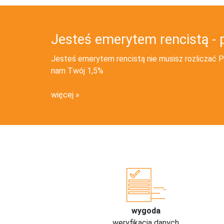
Jesteś emerytem rencistą - 
Jesteś emerytem rencistą nie musisz rozliczać PI
nam Twój 1,5%
więcej
wygoda
weryfikacja danych