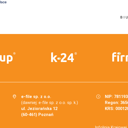
e-file sp. z o.o.
NIP: 78119
(dawniej: e-file sp. z o.o. sp. k.)
Regon: 365
ul. Jeziorańska 12
KRS: 00012
(60-461) Poznań
Infolinia Krajowe