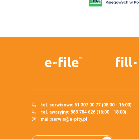
tel. serwisowy: 61 307 00 77 (08:00 - 16:00)
tel. awaryjny: 883 784 626 (16:00 - 18:00)
mail:
serwis@e-pity.pl