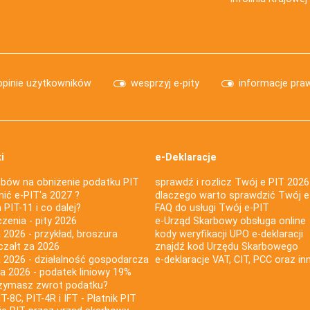
opinie użytkowników
wesprzyj e-pity
informacje pra
i
e-Deklaracje
bów na obniżenie podatku PIT
sprawdź i rozlicz Twój e PIT 2026
nić e-PIT'a 2027 ?
dlaczego warto sprawdzić Twój e
PIT-11 i co dalej?
FAQ do usługi Twój e-PIT
iczenia - pity 2026
e-Urząd Skarbowy obsługa online
 2026 - przykład, broszura
kody weryfikacji UPO e-deklaracji
czałt za 2026
znajdź kod Urzędu Skarbowego
a 2026 - działalność gospodarcza
e-deklaracje VAT, CIT, PCC oraz in
za 2026 - podatek liniowy 19%
rzymasz zwrot podatku?
IT-8C, PIT-4R i IFT - Płatnik PIT