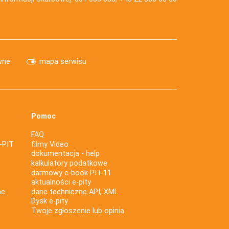
wne
mapa serwisu
Pomoc
FAQ
-PIT
filmy Video
dokumentacja - help
kalkulatory podatkowe
darmowy e-book PIT-11
aktualności e-pity
ne
dane techniczne API, XML
Dysk e-pity
Twoje zgłoszenie lub opinia