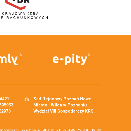
34421
Sąd Rejonowy Poznań Nowe
695953
Miasto i Wilda w Poznaniu
02973
Wydział VIII Gospodarczy KRS.
j Informacji Skarbowej: 801 055 055, +48 22 330 03 30