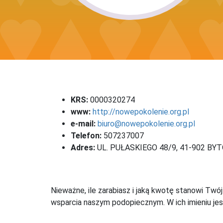
KRS:
0000320274
www:
http://nowepokolenie.org.pl
e-mail:
biuro@nowepokolenie.org.pl
Telefon:
507237007
Adres:
UL. PUŁASKIEGO 48/9, 41-902 BY
Nieważne, ile zarabiasz i jaką kwotę stanowi Twó
wsparcia naszym podopiecznym. W ich imieniu jes