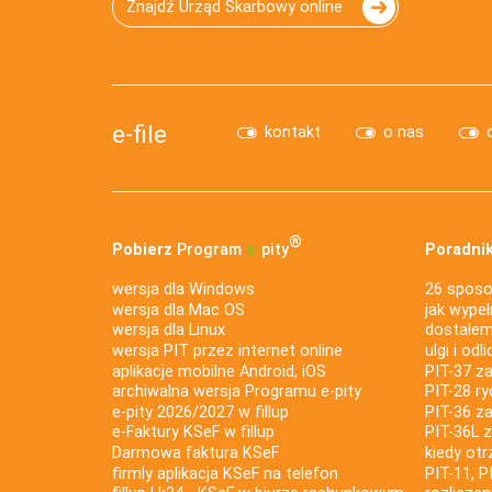
Znajdź Urząd Skarbowy online
e-file
kontakt
o nas
®
Pobierz
Program
e‑
pity
Poradnik
wersja dla Windows
26 sposo
wersja dla Mac OS
jak wypeł
wersja dla Linux
dostałem 
wersja PIT przez internet online
ulgi i odl
aplikacje mobilne Android, iOS
PIT-37 za
archiwalna wersja Programu e-pity
PIT-28 ry
e-pity 2026/2027 w fillup
PIT-36 z
e‑Faktury KSeF w fillup
PIT-36L 
Darmowa faktura KSeF
kiedy ot
firmly aplikacja KSeF na telefon
PIT-11, P