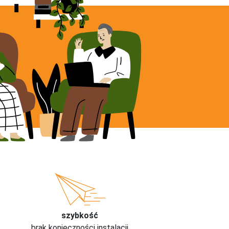
szybkość
brak konieczności instalacji