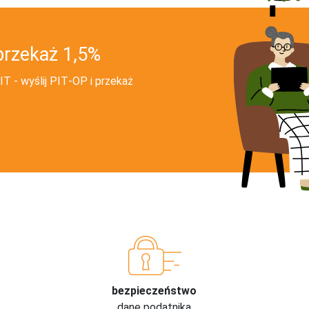
przekaż 1,5%
T - wyślij PIT‑OP i przekaż
bezpieczeństwo
dane podatnika