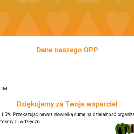
Dane naszego OPP
TOM
Dziękujemy za Twoje wsparcie!
j 1,5%. Przekazując nawet niewielką sumę na działalnosć organiz
teśmy Ci wdzięczni.