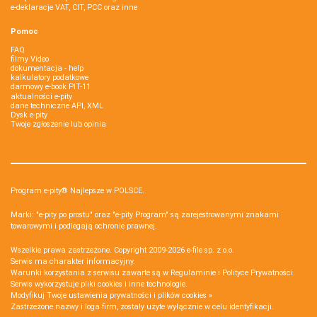
e-deklaracje VAT, CIT, PCC oraz inne
Pomoc
FAQ
filmy Video
dokumentacja - help
kalkulatory podatkowe
darmowy e-book PIT-11
aktualności e-pity
dane techniczne API, XML
Dysk e-pity
Twoje zgłoszenie lub opinia
Program e-pity® Najlepsze w POLSCE.
Marki: "e-pity po prostu" oraz "e-pity Program" są zarejestrowanymi znakami
towarowymi i podlegają ochronie prawnej.
Wszelkie prawa zastrzeżone. Copyright 2009-2026
e-file sp. z o.o.
Serwis ma charakter informacyjny.
Warunki korzystania z serwisu zawarte są w
Regulaminie
i
Polityce Prywatności
.
Serwis wykorzystuje
pliki cookies i inne technologie
.
Modyfikuj Twoje ustawienia prywatności i plików cookies »
Zastrzeżone nazwy i loga firm, zostały użyte wyłącznie w celu identyfikacji.