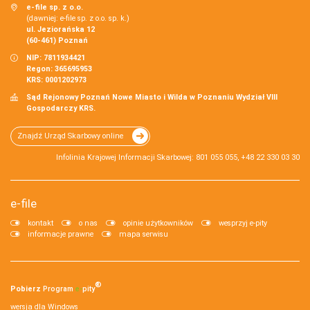
e-file sp. z o.o.
(dawniej: e-file sp. z o.o. sp. k.)
ul. Jeziorańska 12
(60-461) Poznań
NIP: 7811934421
Regon: 365695953
KRS: 0001202973
Sąd Rejonowy Poznań Nowe Miasto i Wilda w Poznaniu Wydział VIII
Gospodarczy KRS.
Znajdź Urząd Skarbowy online
Infolinia Krajowej Informacji Skarbowej: 801 055 055, +48 22 330 03 30
e-file
kontakt
o nas
opinie użytkowników
wesprzyj e-pity
informacje prawne
mapa serwisu
®
Pobierz
Program
e‑
pity
wersja dla Windows