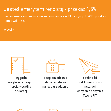
Jesteś emerytem rencistą - przekaż 1,5%
Jesteś emerytem rencistą nie musisz rozliczać PIT - wyślij PIT‑OP i przekaż
nam Twój 1,5%
więcej
wygoda
bezpieczeństwo
szybkość
weryfikacja danych
dane podatnika
brak konieczności
i opcja wysyłki e-
na jego urządzeniu
instalacji
deklaracji
wczytanie danych z
Twój e-PIT