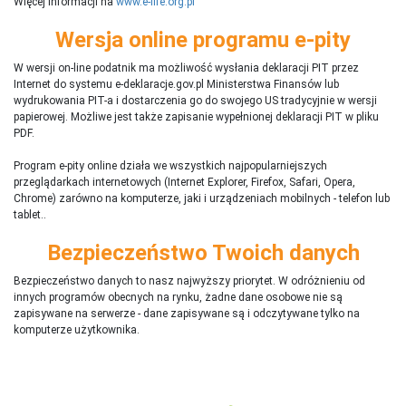
Więcej informacji na
www.e-life.org.pl
Wersja online programu e-pity
W wersji on-line podatnik ma możliwość wysłania deklaracji PIT przez
Internet do systemu e-deklaracje.gov.pl Ministerstwa Finansów lub
wydrukowania PIT-a i dostarczenia go do swojego US tradycyjnie w wersji
papierowej. Możliwe jest także zapisanie wypełnionej deklaracji PIT w pliku
PDF.
Program e-pity online działa we wszystkich najpopularniejszych
przeglądarkach internetowych (Internet Explorer, Firefox, Safari, Opera,
Chrome) zarówno na komputerze, jaki i urządzeniach mobilnych - telefon lub
tablet..
Bezpieczeństwo Twoich danych
Bezpieczeństwo danych to nasz najwyższy priorytet. W odróżnieniu od
innych programów obecnych na rynku,
ż
adne dane osobowe nie są
zapisywane na serwerze - dane zapisywane są i odczytywane tylko na
komputerze użytkownika.