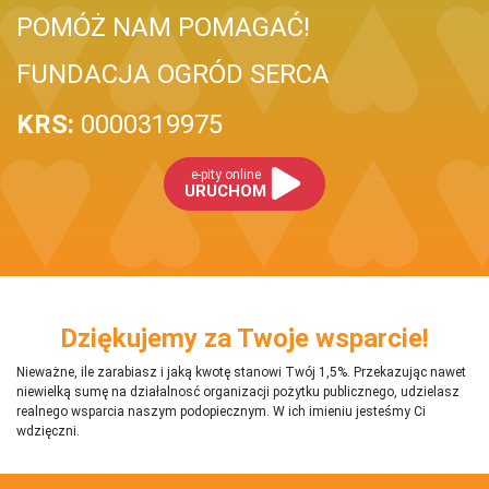
POMÓŻ NAM POMAGAĆ!
FUNDACJA OGRÓD SERCA
KRS:
0000319975
e-pity online
URUCHOM
Dziękujemy za Twoje wsparcie!
Nieważne, ile zarabiasz i jaką kwotę stanowi Twój 1,5%. Przekazując nawet
niewielką sumę na działalnosć organizacji pożytku publicznego, udzielasz
realnego wsparcia naszym podopiecznym. W ich imieniu jesteśmy Ci
wdzięczni.