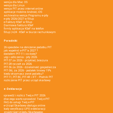
wersja dla Mac OS
wersja dla Linux
wersja PIT przez internet online
aplikacje mobilne Android, iOS
archiwalna wersja Programu e-pity
e-pity 2026/2027 w fillup
e‑Faktury KSeF w fillup
Darmowa faktura KSeF
firmly aplikacja KSeF na telefon
fillup | k24 - KSeF w biurze rachunkowym
Poradniki
26 sposobów na obniżenie podatku PIT
jak wypełnić e-PIT'a 2027 ?
dostałem PIT-11 i co dalej?
ulgi i odliczenia - pity 2026
PIT-37 za 2026 - przykład, broszura
PIT-28 ryczałt za 2026
PIT-36 za 2026 - działalność gospodarcza
PIT-36L za 2026 - podatek liniowy 19%
kiedy otrzymasz zwrot podatku?
PIT-11, PIT-8C, PIT-4R i IFT - Płatnik PIT
rozliczenie PIT przez urząd skarbowy
e-Deklaracje
sprawdź i rozlicz Twój e PIT 2026
dlaczego warto sprawdzić Twój e-PIT
FAQ do usługi Twój e-PIT
e-Urząd Skarbowy obsługa online
kody weryfikacji UPO e-deklaracji
znajdź kod Urzędu Skarbowego