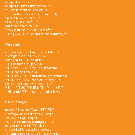
wersja dla Linux
wersja PIT przez internet online
aplikacje mobilne Android, iOS
archiwalna wersja Programu e-pity
e-pity 2026/2027 w fillup
e‑Faktury KSeF w fillup
Darmowa faktura KSeF
firmly aplikacja KSeF na telefon
fillup | k24 - KSeF w biurze rachunkowym
Poradniki
26 sposobów na obniżenie podatku PIT
jak wypełnić e-PIT'a 2027 ?
dostałem PIT-11 i co dalej?
ulgi i odliczenia - pity 2026
PIT-37 za 2026 - przykład, broszura
PIT-28 ryczałt za 2026
PIT-36 za 2026 - działalność gospodarcza
PIT-36L za 2026 - podatek liniowy 19%
kiedy otrzymasz zwrot podatku?
PIT-11, PIT-8C, PIT-4R i IFT - Płatnik PIT
rozliczenie PIT przez urząd skarbowy
e-Deklaracje
sprawdź i rozlicz Twój e PIT 2026
dlaczego warto sprawdzić Twój e-PIT
FAQ do usługi Twój e-PIT
e-Urząd Skarbowy obsługa online
kody weryfikacji UPO e-deklaracji
znajdź kod Urzędu Skarbowego
e-deklaracje VAT, CIT, PCC oraz inne