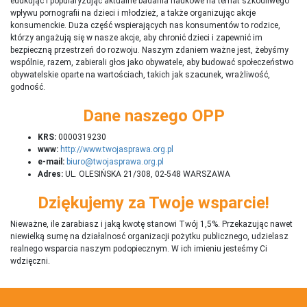
edukując i popularyzując aktualne badania naukowe na temat szkodliwego
wpływu pornografii na dzieci i młodzież, a także organizując akcje
konsumenckie. Duża część wspierających nas konsumentów to rodzice,
którzy angażują się w nasze akcje, aby chronić dzieci i zapewnić im
bezpieczną przestrzeń do rozwoju. Naszym zdaniem ważne jest, żebyśmy
wspólnie, razem, zabierali głos jako obywatele, aby budować społeczeństwo
obywatelskie oparte na wartościach, takich jak szacunek, wrażliwość,
godność.
Dane naszego OPP
KRS:
0000319230
www:
http://www.twojasprawa.org.pl
e-mail:
biuro@twojasprawa.org.pl
Adres:
UL. OLESIŃSKA 21/308, 02-548 WARSZAWA
Dziękujemy za Twoje wsparcie!
Nieważne, ile zarabiasz i jaką kwotę stanowi Twój 1,5%. Przekazując nawet
niewielką sumę na działalnosć organizacji pożytku publicznego, udzielasz
realnego wsparcia naszym podopiecznym. W ich imieniu jesteśmy Ci
wdzięczni.