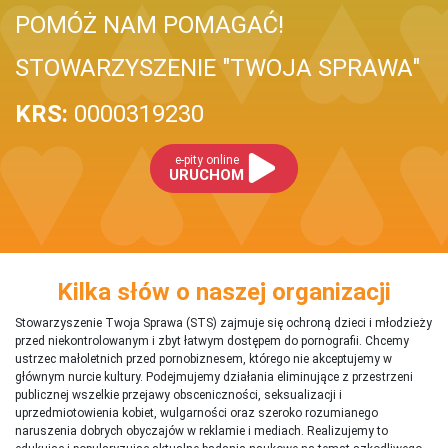
POMÓŻ NAM POMAGAĆ!
STOWARZYSZENIE "TWOJA SPRAWA"
KRS:
0000319230
e-pity online
URUCHOM
Kilka słów o naszej organizacji
Stowarzyszenie Twoja Sprawa (STS) zajmuje się ochroną dzieci i młodzieży
przed niekontrolowanym i zbyt łatwym dostępem do pornografii. Chcemy
ustrzec małoletnich przed pornobiznesem, którego nie akceptujemy w
głównym nurcie kultury. Podejmujemy działania eliminujące z przestrzeni
publicznej wszelkie przejawy obsceniczności, seksualizacji i
uprzedmiotowienia kobiet, wulgarności oraz szeroko rozumianego
naruszenia dobrych obyczajów w reklamie i mediach. Realizujemy to