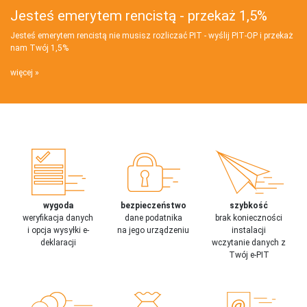
Jesteś emerytem rencistą - przekaż 1,5%
Jesteś emerytem rencistą nie musisz rozliczać PIT - wyślij PIT‑OP i przekaż
nam Twój 1,5%
więcej
wygoda
bezpieczeństwo
szybkość
weryfikacja danych
dane podatnika
brak konieczności
i opcja wysyłki e-
na jego urządzeniu
instalacji
deklaracji
wczytanie danych z
Twój e-PIT