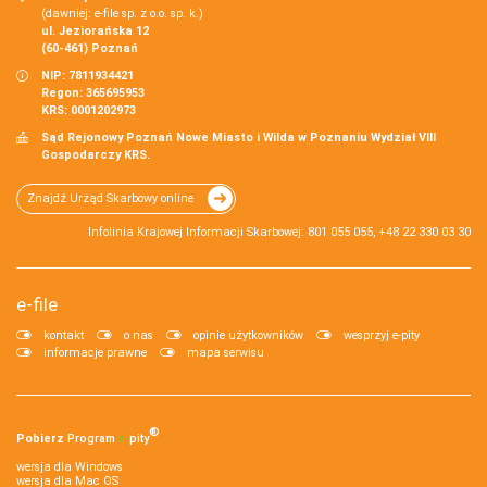
(dawniej: e-file sp. z o.o. sp. k.)
ul. Jeziorańska 12
(60-461) Poznań
NIP: 7811934421
Regon: 365695953
KRS: 0001202973
Sąd Rejonowy Poznań Nowe Miasto i Wilda w Poznaniu Wydział VIII
Gospodarczy KRS.
Znajdź Urząd Skarbowy online
Infolinia Krajowej Informacji Skarbowej: 801 055 055, +48 22 330 03 30
e-file
kontakt
o nas
opinie użytkowników
wesprzyj e-pity
informacje prawne
mapa serwisu
®
Pobierz
Program
e‑
pity
wersja dla Windows
wersja dla Mac OS