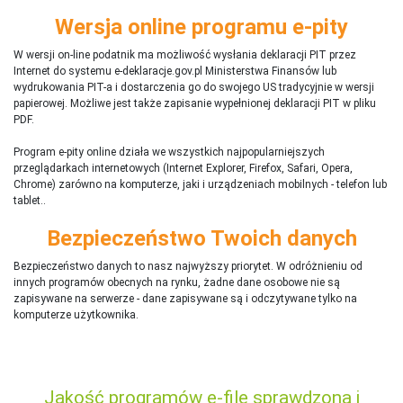
Wersja online programu e-pity
W wersji on-line podatnik ma możliwość wysłania deklaracji PIT przez
Internet do systemu e-deklaracje.gov.pl Ministerstwa Finansów lub
wydrukowania PIT-a i dostarczenia go do swojego US tradycyjnie w wersji
papierowej. Możliwe jest także zapisanie wypełnionej deklaracji PIT w pliku
PDF.
Program e-pity online działa we wszystkich najpopularniejszych
przeglądarkach internetowych (Internet Explorer, Firefox, Safari, Opera,
Chrome) zarówno na komputerze, jaki i urządzeniach mobilnych - telefon lub
tablet..
Bezpieczeństwo Twoich danych
Bezpieczeństwo danych to nasz najwyższy priorytet. W odróżnieniu od
innych programów obecnych na rynku,
ż
adne dane osobowe nie są
zapisywane na serwerze - dane zapisywane są i odczytywane tylko na
komputerze użytkownika.
Jakość programów e-file sprawdzona i