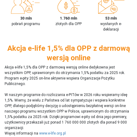
30 mln
1.760 mln
53 mln
pobrań programu
złotych dla OPP
wysłanych e-
deklaracji
Akcja e-life 1,5% dla OPP z darmową
wersją online
Akcja e-life 1,5% dla OPP z darmową wersją online dedykowna jest
wszystkim OPP, uprawnionym do otrzymania 1,5% podatku za 2025 rok.
Program e-pity 2025 on-line aktywnie wspiera Organizacje Pożytku
Publicznego.
W naszym programie do rozliczania e-PITów w 2026 roku wspieramy ideę
1,5%. Wiemy, że wielu z Państwa od lat sympatyzuje i wspiera konkretne
OPP, dlatego podjęliśmy decyzję o udostępnieniu bezpłatnej wersji on-line
naszego programu wszystkim OPP w Polsce, uprawnionym do otrzymania
1,5% podatku za 2025 rok. Dzięki programowi e-pity od dnia jego premiery,
użytkownicy przekazali już ponad 1 760 000 000 złotych dla ponad 9 000
organizacji.
Więcej informacji na
www.e-life.org.pl