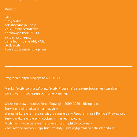
Pomoc
FAQ
filmy Video
dokumentacja - help
kalkulatory podatkowe
darmowy e-book PIT-11
aktualności e-pity
dane techniczne API, XML
Dysk e-pity
Twoje zgłoszenie lub opinia
Program e-pity® Najlepsze w POLSCE.
Marki: "e-pity po prostu" oraz "e-pity Program" są zarejestrowanymi znakami
towarowymi i podlegają ochronie prawnej.
Wszelkie prawa zastrzeżone. Copyright 2009-2026
e-file sp. z o.o.
Serwis ma charakter informacyjny.
Warunki korzystania z serwisu zawarte są w
Regulaminie
i
Polityce Prywatności
.
Serwis wykorzystuje
pliki cookies i inne technologie
.
Modyfikuj Twoje ustawienia prywatności i plików cookies »
Zastrzeżone nazwy i loga firm, zostały użyte wyłącznie w celu identyfikacji.