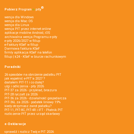
®
Pobierz
Program
e‑
pity
wersja dla Windows
wersja dla Mac OS
wersja dla Linux
wersja PIT przez internet online
aplikacje mobilne Android, iOS
archiwalna wersja Programu e-pity
e-pity 2026/2027 w fillup
e‑Faktury KSeF w fillup
Darmowa faktura KSeF
firmly aplikacja KSeF na telefon
fillup | k24 - KSeF w biurze rachunkowym
Poradniki
26 sposobów na obniżenie podatku PIT
jak wypełnić e-PIT'a 2027 ?
dostałem PIT-11 i co dalej?
ulgi i odliczenia - pity 2026
PIT-37 za 2026 - przykład, broszura
PIT-28 ryczałt za 2026
PIT-36 za 2026 - działalność gospodarcza
PIT-36L za 2026 - podatek liniowy 19%
kiedy otrzymasz zwrot podatku?
PIT-11, PIT-8C, PIT-4R i IFT - Płatnik PIT
rozliczenie PIT przez urząd skarbowy
e-Deklaracje
sprawdź i rozlicz Twój e PIT 2026