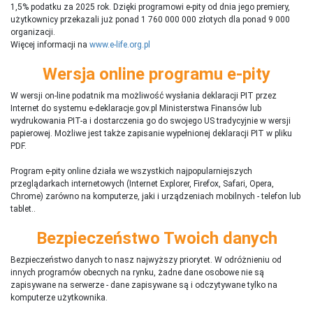
1,5% podatku za 2025 rok. Dzięki programowi e-pity od dnia jego premiery,
użytkownicy przekazali już ponad 1 760 000 000 złotych dla ponad 9 000
organizacji.
Więcej informacji na
www.e-life.org.pl
Wersja online programu e-pity
W wersji on-line podatnik ma możliwość wysłania deklaracji PIT przez
Internet do systemu e-deklaracje.gov.pl Ministerstwa Finansów lub
wydrukowania PIT-a i dostarczenia go do swojego US tradycyjnie w wersji
papierowej. Możliwe jest także zapisanie wypełnionej deklaracji PIT w pliku
PDF.
Program e-pity online działa we wszystkich najpopularniejszych
przeglądarkach internetowych (Internet Explorer, Firefox, Safari, Opera,
Chrome) zarówno na komputerze, jaki i urządzeniach mobilnych - telefon lub
tablet..
Bezpieczeństwo Twoich danych
Bezpieczeństwo danych to nasz najwyższy priorytet. W odróżnieniu od
innych programów obecnych na rynku,
ż
adne dane osobowe nie są
zapisywane na serwerze - dane zapisywane są i odczytywane tylko na
komputerze użytkownika.