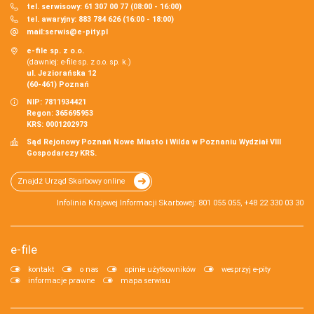
tel. serwisowy: 61 307 00 77 (08:00 - 16:00)
tel. awaryjny: 883 784 626 (16:00 - 18:00)
mail:
serwis@e-pity.pl
e-file sp. z o.o.
(dawniej: e-file sp. z o.o. sp. k.)
ul. Jeziorańska 12
(60-461) Poznań
NIP: 7811934421
Regon: 365695953
KRS: 0001202973
Sąd Rejonowy Poznań Nowe Miasto i Wilda w Poznaniu Wydział VIII
Gospodarczy KRS.
Znajdź Urząd Skarbowy online
Infolinia Krajowej Informacji Skarbowej: 801 055 055, +48 22 330 03 30
e-file
kontakt
o nas
opinie użytkowników
wesprzyj e-pity
informacje prawne
mapa serwisu