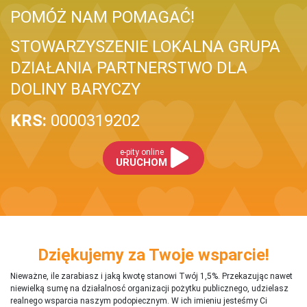
POMÓŻ NAM POMAGAĆ!
STOWARZYSZENIE LOKALNA GRUPA
DZIAŁANIA PARTNERSTWO DLA
DOLINY BARYCZY
KRS:
0000319202
e-pity online
URUCHOM
Dziękujemy za Twoje wsparcie!
Nieważne, ile zarabiasz i jaką kwotę stanowi Twój 1,5%. Przekazując nawet
niewielką sumę na działalnosć organizacji pożytku publicznego, udzielasz
realnego wsparcia naszym podopiecznym. W ich imieniu jesteśmy Ci