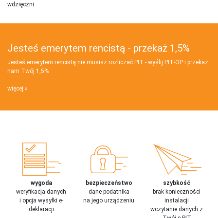
wdzięczni.
Jesteś emerytem rencistą - przekaż 1,5%
Jesteś emerytem rencistą nie musisz rozliczać PIT - wyślij PIT‑OP i przekaż
nam Twój 1,5%
więcej
wygoda
bezpieczeństwo
szybkość
weryfikacja danych
dane podatnika
brak konieczności
i opcja wysyłki e-
na jego urządzeniu
instalacji
deklaracji
wczytanie danych z
Twój e-PIT