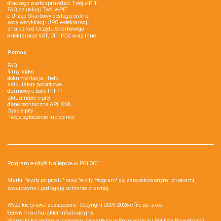
dlaczego warto sprawdzić Twój e-PIT
FAQ do usługi Twój e-PIT
e-Urząd Skarbowy obsługa online
kody weryfikacji UPO e-deklaracji
znajdź kod Urzędu Skarbowego
e-deklaracje VAT, CIT, PCC oraz inne
Pomoc
FAQ
filmy Video
dokumentacja - help
kalkulatory podatkowe
darmowy e-book PIT-11
aktualności e-pity
dane techniczne API, XML
Dysk e-pity
Twoje zgłoszenie lub opinia
Program e-pity® Najlepsze w POLSCE.
Marki: "e-pity po prostu" oraz "e-pity Program" są zarejestrowanymi znakami
towarowymi i podlegają ochronie prawnej.
Wszelkie prawa zastrzeżone. Copyright 2009-2026
e-file sp. z o.o.
Serwis ma charakter informacyjny.
Warunki korzystania z serwisu zawarte są w
Regulaminie
i
Polityce Prywatności
.