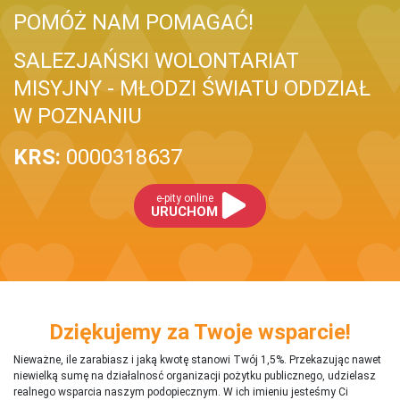
POMÓŻ NAM POMAGAĆ!
SALEZJAŃSKI WOLONTARIAT
MISYJNY - MŁODZI ŚWIATU ODDZIAŁ
W POZNANIU
KRS:
0000318637
e-pity online
URUCHOM
Dziękujemy za Twoje wsparcie!
Nieważne, ile zarabiasz i jaką kwotę stanowi Twój 1,5%. Przekazując nawet
niewielką sumę na działalnosć organizacji pożytku publicznego, udzielasz
realnego wsparcia naszym podopiecznym. W ich imieniu jesteśmy Ci