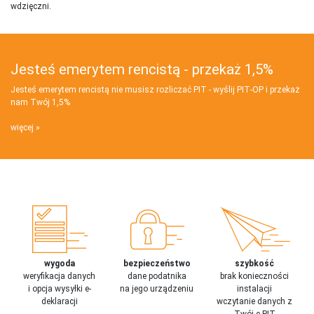
wdzięczni.
Jesteś emerytem rencistą - przekaż 1,5%
Jesteś emerytem rencistą nie musisz rozliczać PIT - wyślij PIT‑OP i przekaż
nam Twój 1,5%
więcej
wygoda
bezpieczeństwo
szybkość
weryfikacja danych
dane podatnika
brak konieczności
i opcja wysyłki e-
na jego urządzeniu
instalacji
deklaracji
wczytanie danych z
Twój e-PIT