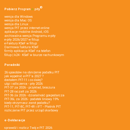
®
Pobierz
Program
e‑
pity
wersja dla Windows
wersja dla Mac OS
wersja dla Linux
wersja PIT przez internet online
aplikacje mobilne Android, iOS
archiwalna wersja Programu e-pity
e-pity 2026/2027 w fillup
e‑Faktury KSeF w fillup
Darmowa faktura KSeF
firmly aplikacja KSeF na telefon
fillup | k24 - KSeF w biurze rachunkowym
Poradniki
26 sposobów na obniżenie podatku PIT
jak wypełnić e-PIT'a 2027 ?
dostałem PIT-11 i co dalej?
ulgi i odliczenia - pity 2026
PIT-37 za 2026 - przykład, broszura
PIT-28 ryczałt za 2026
PIT-36 za 2026 - działalność gospodarcza
PIT-36L za 2026 - podatek liniowy 19%
kiedy otrzymasz zwrot podatku?
PIT-11, PIT-8C, PIT-4R i IFT - Płatnik PIT
rozliczenie PIT przez urząd skarbowy
e-Deklaracje
sprawdź i rozlicz Twój e PIT 2026