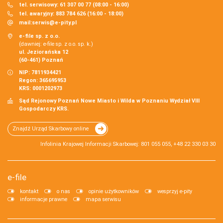
tel. serwisowy: 61 307 00 77 (08:00 - 16:00)
tel. awaryjny: 883 784 626 (16:00 - 18:00)
mail:
serwis@e-pity.pl
e-file sp. z o.o.
(dawniej: e-file sp. z o.o. sp. k.)
ul. Jeziorańska 12
(60-461) Poznań
NIP: 7811934421
Regon: 365695953
KRS: 0001202973
Sąd Rejonowy Poznań Nowe Miasto i Wilda w Poznaniu Wydział VIII
Gospodarczy KRS.
Znajdź Urząd Skarbowy online
Infolinia Krajowej Informacji Skarbowej: 801 055 055, +48 22 330 03 30
e-file
kontakt
o nas
opinie użytkowników
wesprzyj e-pity
informacje prawne
mapa serwisu