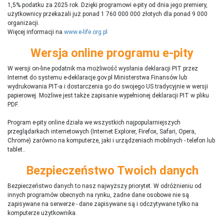
1,5% podatku za 2025 rok. Dzięki programowi e-pity od dnia jego premiery,
użytkownicy przekazali już ponad 1 760 000 000 złotych dla ponad 9 000
organizacji.
Więcej informacji na
www.e-life.org.pl
Wersja online programu e-pity
W wersji on-line podatnik ma możliwość wysłania deklaracji PIT przez
Internet do systemu e-deklaracje.gov.pl Ministerstwa Finansów lub
wydrukowania PIT-a i dostarczenia go do swojego US tradycyjnie w wersji
papierowej. Możliwe jest także zapisanie wypełnionej deklaracji PIT w pliku
PDF.
Program e-pity online działa we wszystkich najpopularniejszych
przeglądarkach internetowych (Internet Explorer, Firefox, Safari, Opera,
Chrome) zarówno na komputerze, jaki i urządzeniach mobilnych - telefon lub
tablet..
Bezpieczeństwo Twoich danych
Bezpieczeństwo danych to nasz najwyższy priorytet. W odróżnieniu od
innych programów obecnych na rynku,
ż
adne dane osobowe nie są
zapisywane na serwerze - dane zapisywane są i odczytywane tylko na
komputerze użytkownika.