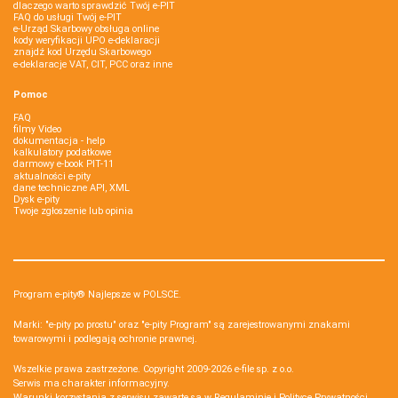
dlaczego warto sprawdzić Twój e-PIT
FAQ do usługi Twój e-PIT
e-Urząd Skarbowy obsługa online
kody weryfikacji UPO e-deklaracji
znajdź kod Urzędu Skarbowego
e-deklaracje VAT, CIT, PCC oraz inne
Pomoc
FAQ
filmy Video
dokumentacja - help
kalkulatory podatkowe
darmowy e-book PIT-11
aktualności e-pity
dane techniczne API, XML
Dysk e-pity
Twoje zgłoszenie lub opinia
Program e-pity® Najlepsze w POLSCE.
Marki: "e-pity po prostu" oraz "e-pity Program" są zarejestrowanymi znakami
towarowymi i podlegają ochronie prawnej.
Wszelkie prawa zastrzeżone. Copyright 2009-2026
e-file sp. z o.o.
Serwis ma charakter informacyjny.
Warunki korzystania z serwisu zawarte są w
Regulaminie
i
Polityce Prywatności
.