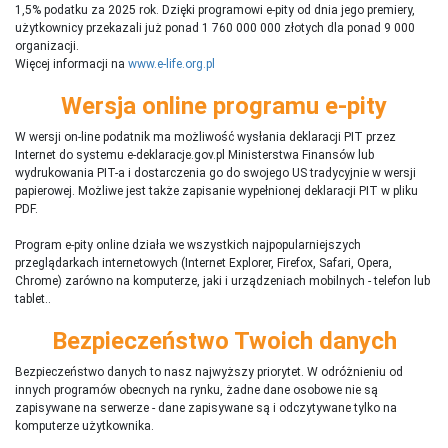
1,5% podatku za 2025 rok. Dzięki programowi e-pity od dnia jego premiery,
użytkownicy przekazali już ponad 1 760 000 000 złotych dla ponad 9 000
organizacji.
Więcej informacji na
www.e-life.org.pl
Wersja online programu e-pity
W wersji on-line podatnik ma możliwość wysłania deklaracji PIT przez
Internet do systemu e-deklaracje.gov.pl Ministerstwa Finansów lub
wydrukowania PIT-a i dostarczenia go do swojego US tradycyjnie w wersji
papierowej. Możliwe jest także zapisanie wypełnionej deklaracji PIT w pliku
PDF.
Program e-pity online działa we wszystkich najpopularniejszych
przeglądarkach internetowych (Internet Explorer, Firefox, Safari, Opera,
Chrome) zarówno na komputerze, jaki i urządzeniach mobilnych - telefon lub
tablet..
Bezpieczeństwo Twoich danych
Bezpieczeństwo danych to nasz najwyższy priorytet. W odróżnieniu od
innych programów obecnych na rynku,
ż
adne dane osobowe nie są
zapisywane na serwerze - dane zapisywane są i odczytywane tylko na
komputerze użytkownika.