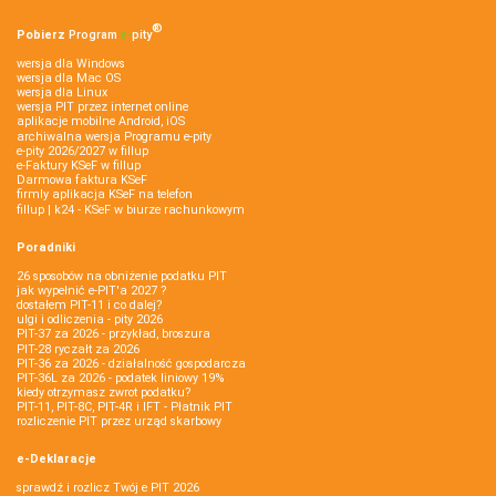
®
Pobierz
Program
e‑
pity
wersja dla Windows
wersja dla Mac OS
wersja dla Linux
wersja PIT przez internet online
aplikacje mobilne Android, iOS
archiwalna wersja Programu e-pity
e-pity 2026/2027 w fillup
e‑Faktury KSeF w fillup
Darmowa faktura KSeF
firmly aplikacja KSeF na telefon
fillup | k24 - KSeF w biurze rachunkowym
Poradniki
26 sposobów na obniżenie podatku PIT
jak wypełnić e-PIT'a 2027 ?
dostałem PIT-11 i co dalej?
ulgi i odliczenia - pity 2026
PIT-37 za 2026 - przykład, broszura
PIT-28 ryczałt za 2026
PIT-36 za 2026 - działalność gospodarcza
PIT-36L za 2026 - podatek liniowy 19%
kiedy otrzymasz zwrot podatku?
PIT-11, PIT-8C, PIT-4R i IFT - Płatnik PIT
rozliczenie PIT przez urząd skarbowy
e-Deklaracje
sprawdź i rozlicz Twój e PIT 2026