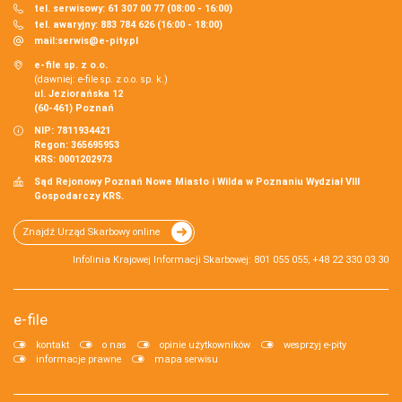
tel. serwisowy: 61 307 00 77 (08:00 - 16:00)
tel. awaryjny: 883 784 626 (16:00 - 18:00)
mail:
serwis@e-pity.pl
e-file sp. z o.o.
(dawniej: e-file sp. z o.o. sp. k.)
ul. Jeziorańska 12
(60-461) Poznań
NIP: 7811934421
Regon: 365695953
KRS: 0001202973
Sąd Rejonowy Poznań Nowe Miasto i Wilda w Poznaniu Wydział VIII
Gospodarczy KRS.
Znajdź Urząd Skarbowy online
Infolinia Krajowej Informacji Skarbowej: 801 055 055, +48 22 330 03 30
e-file
kontakt
o nas
opinie użytkowników
wesprzyj e-pity
informacje prawne
mapa serwisu