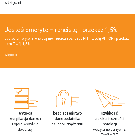
wdzięczni.
Jesteś emerytem rencistą - przekaż 1,5%
Jesteś emerytem rencistą nie musisz rozliczać PIT - wyślij PIT‑OP i przekaż
nam Twój 1,5%
więcej
wygoda
bezpieczeństwo
szybkość
weryfikacja danych
dane podatnika
brak konieczności
i opcja wysyłki e-
na jego urządzeniu
instalacji
deklaracji
wczytanie danych z
Twój e-PIT