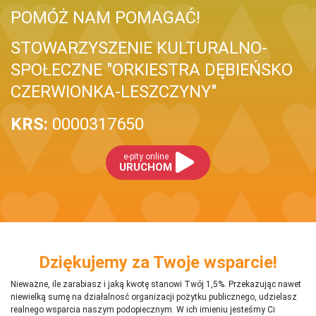
POMÓŻ NAM POMAGAĆ!
STOWARZYSZENIE KULTURALNO-
SPOŁECZNE "ORKIESTRA DĘBIEŃSKO
CZERWIONKA-LESZCZYNY"
KRS:
0000317650
e-pity online
URUCHOM
Dziękujemy za Twoje wsparcie!
Nieważne, ile zarabiasz i jaką kwotę stanowi Twój 1,5%. Przekazując nawet
niewielką sumę na działalnosć organizacji pożytku publicznego, udzielasz
realnego wsparcia naszym podopiecznym. W ich imieniu jesteśmy Ci