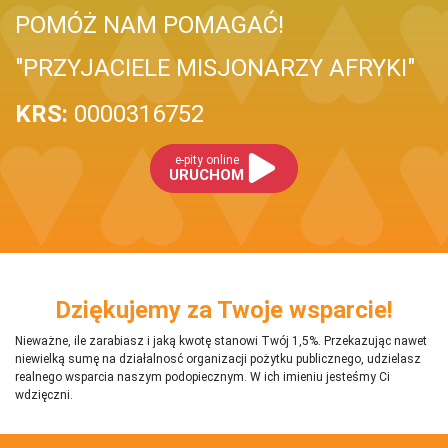
POMÓŻ NAM POMAGAĆ!
"PRZYJACIELE MISJONARZY AFRYKI"
KRS:
0000316752
e-pity online
URUCHOM
Dziękujemy za Twoje wsparcie!
Nieważne, ile zarabiasz i jaką kwotę stanowi Twój 1,5%. Przekazując nawet
niewielką sumę na działalnosć organizacji pożytku publicznego, udzielasz
realnego wsparcia naszym podopiecznym. W ich imieniu jesteśmy Ci
wdzięczni.