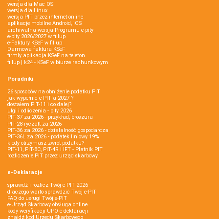
wersja dla Mac OS
wersja dla Linux
wersja PIT przez internet online
aplikacje mobilne Android, iOS
archiwalna wersja Programu e-pity
e-pity 2026/2027 w fillup
e‑Faktury KSeF w fillup
Darmowa faktura KSeF
firmly aplikacja KSeF na telefon
fillup | k24 - KSeF w biurze rachunkowym
Poradniki
26 sposobów na obniżenie podatku PIT
jak wypełnić e-PIT'a 2027 ?
dostałem PIT-11 i co dalej?
ulgi i odliczenia - pity 2026
PIT-37 za 2026 - przykład, broszura
PIT-28 ryczałt za 2026
PIT-36 za 2026 - działalność gospodarcza
PIT-36L za 2026 - podatek liniowy 19%
kiedy otrzymasz zwrot podatku?
PIT-11, PIT-8C, PIT-4R i IFT - Płatnik PIT
rozliczenie PIT przez urząd skarbowy
e-Deklaracje
sprawdź i rozlicz Twój e PIT 2026
dlaczego warto sprawdzić Twój e-PIT
FAQ do usługi Twój e-PIT
e-Urząd Skarbowy obsługa online
kody weryfikacji UPO e-deklaracji
znajdź kod Urzędu Skarbowego