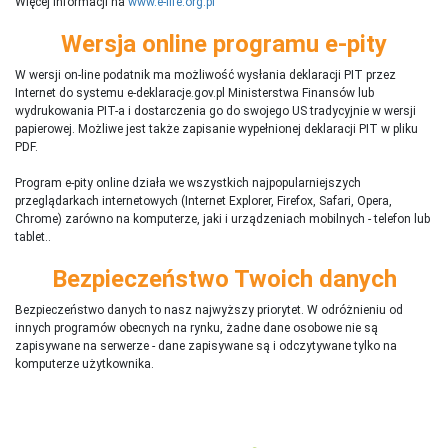
Więcej informacji na
www.e-life.org.pl
Wersja online programu e-pity
W wersji on-line podatnik ma możliwość wysłania deklaracji PIT przez
Internet do systemu e-deklaracje.gov.pl Ministerstwa Finansów lub
wydrukowania PIT-a i dostarczenia go do swojego US tradycyjnie w wersji
papierowej. Możliwe jest także zapisanie wypełnionej deklaracji PIT w pliku
PDF.
Program e-pity online działa we wszystkich najpopularniejszych
przeglądarkach internetowych (Internet Explorer, Firefox, Safari, Opera,
Chrome) zarówno na komputerze, jaki i urządzeniach mobilnych - telefon lub
tablet..
Bezpieczeństwo Twoich danych
Bezpieczeństwo danych to nasz najwyższy priorytet. W odróżnieniu od
innych programów obecnych na rynku,
ż
adne dane osobowe nie są
zapisywane na serwerze - dane zapisywane są i odczytywane tylko na
komputerze użytkownika.