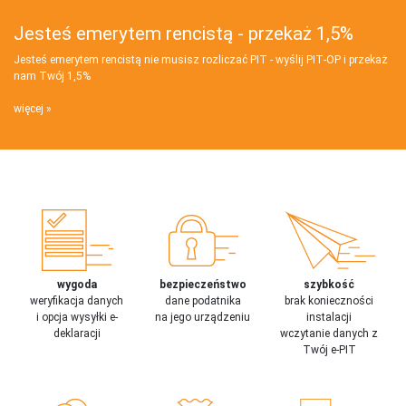
Jesteś emerytem rencistą - przekaż 1,5%
Jesteś emerytem rencistą nie musisz rozliczać PIT - wyślij PIT‑OP i przekaż
nam Twój 1,5%
więcej
wygoda
bezpieczeństwo
szybkość
weryfikacja danych
dane podatnika
brak konieczności
i opcja wysyłki e-
na jego urządzeniu
instalacji
deklaracji
wczytanie danych z
Twój e-PIT