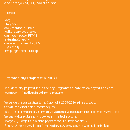
e-deklaracje VAT, CIT, PCC oraz inne
Pomoc
FAQ
filmy Video
dokumentacja - help
kalkulatory podatkowe
darmowy e-book PIT-11
aktualności e-pity
dane techniczne API, XML
Dysk e-pity
Twoje zgłoszenie lub opinia
Program e-pity® Najlepsze w POLSCE.
Marki: "e-pity po prostu" oraz "e-pity Program" są zarejestrowanymi znakami
towarowymi i podlegają ochronie prawnej.
Wszelkie prawa zastrzeżone. Copyright 2009-2026
e-file sp. z o.o.
Serwis ma charakter informacyjny.
Warunki korzystania z serwisu zawarte są w
Regulaminie
i
Polityce Prywatności
.
Serwis wykorzystuje
pliki cookies i inne technologie
.
Modyfikuj Twoje ustawienia prywatności i plików cookies »
Zastrzeżone nazwy i loga firm, zostały użyte wyłącznie w celu identyfikacji.