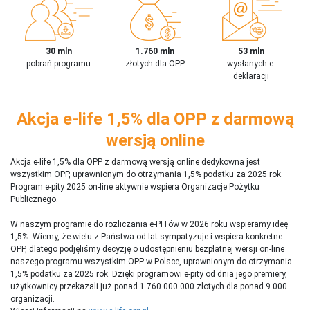
30 mln
1.760 mln
53 mln
pobrań programu
złotych dla OPP
wysłanych e-
deklaracji
Akcja e-life 1,5% dla OPP z darmową
wersją online
Akcja e-life 1,5% dla OPP z darmową wersją online dedykowna jest
wszystkim OPP, uprawnionym do otrzymania 1,5% podatku za 2025 rok.
Program e-pity 2025 on-line aktywnie wspiera Organizacje Pożytku
Publicznego.
W naszym programie do rozliczania e-PITów w 2026 roku wspieramy ideę
1,5%. Wiemy, że wielu z Państwa od lat sympatyzuje i wspiera konkretne
OPP, dlatego podjęliśmy decyzję o udostępnieniu bezpłatnej wersji on-line
naszego programu wszystkim OPP w Polsce, uprawnionym do otrzymania
1,5% podatku za 2025 rok. Dzięki programowi e-pity od dnia jego premiery,
użytkownicy przekazali już ponad 1 760 000 000 złotych dla ponad 9 000
organizacji.