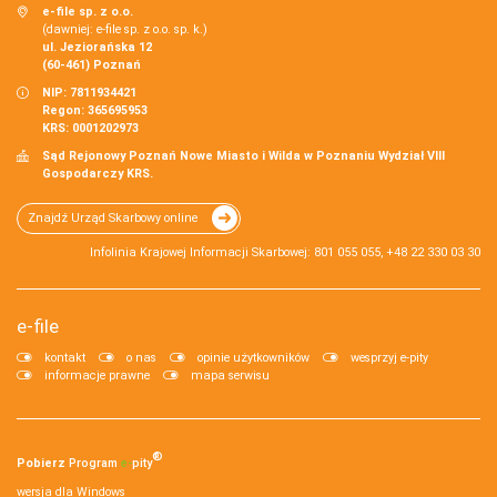
e-file sp. z o.o.
(dawniej: e-file sp. z o.o. sp. k.)
ul. Jeziorańska 12
(60-461) Poznań
NIP: 7811934421
Regon: 365695953
KRS: 0001202973
Sąd Rejonowy Poznań Nowe Miasto i Wilda w Poznaniu Wydział VIII
Gospodarczy KRS.
Znajdź Urząd Skarbowy online
Infolinia Krajowej Informacji Skarbowej: 801 055 055, +48 22 330 03 30
e-file
kontakt
o nas
opinie użytkowników
wesprzyj e-pity
informacje prawne
mapa serwisu
®
Pobierz
Program
e‑
pity
wersja dla Windows