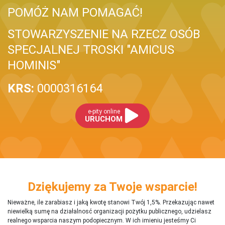
POMÓŻ NAM POMAGAĆ!
STOWARZYSZENIE NA RZECZ OSÓB
SPECJALNEJ TROSKI "AMICUS
HOMINIS"
KRS:
0000316164
e-pity online
URUCHOM
Dziękujemy za Twoje wsparcie!
Nieważne, ile zarabiasz i jaką kwotę stanowi Twój 1,5%. Przekazując nawet
niewielką sumę na działalnosć organizacji pożytku publicznego, udzielasz
realnego wsparcia naszym podopiecznym. W ich imieniu jesteśmy Ci