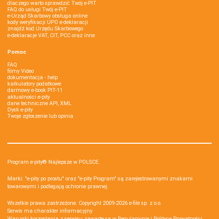
dlaczego warto sprawdzić Twój e-PIT
FAQ do usługi Twój e-PIT
e-Urząd Skarbowy obsługa online
kody weryfikacji UPO e-deklaracji
znajdź kod Urzędu Skarbowego
e-deklaracje VAT, CIT, PCC oraz inne
Pomoc
FAQ
filmy Video
dokumentacja - help
kalkulatory podatkowe
darmowy e-book PIT-11
aktualności e-pity
dane techniczne API, XML
Dysk e-pity
Twoje zgłoszenie lub opinia
Program e-pity® Najlepsze w POLSCE.
Marki: "e-pity po prostu" oraz "e-pity Program" są zarejestrowanymi znakami
towarowymi i podlegają ochronie prawnej.
Wszelkie prawa zastrzeżone. Copyright 2009-2026
e-file sp. z o.o.
Serwis ma charakter informacyjny.
Warunki korzystania z serwisu zawarte są w
Regulaminie
i
Polityce Prywatności
.