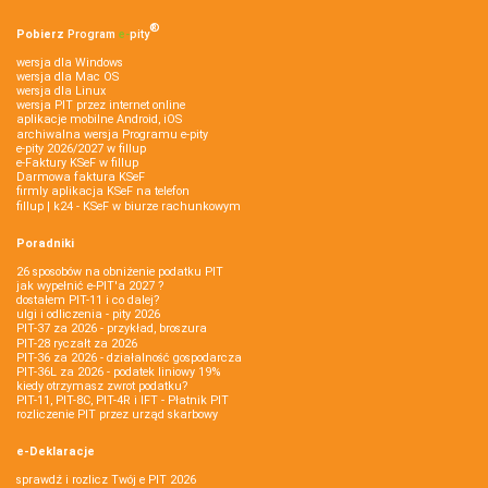
®
Pobierz
Program
e‑
pity
wersja dla Windows
wersja dla Mac OS
wersja dla Linux
wersja PIT przez internet online
aplikacje mobilne Android, iOS
archiwalna wersja Programu e-pity
e-pity 2026/2027 w fillup
e‑Faktury KSeF w fillup
Darmowa faktura KSeF
firmly aplikacja KSeF na telefon
fillup | k24 - KSeF w biurze rachunkowym
Poradniki
26 sposobów na obniżenie podatku PIT
jak wypełnić e-PIT'a 2027 ?
dostałem PIT-11 i co dalej?
ulgi i odliczenia - pity 2026
PIT-37 za 2026 - przykład, broszura
PIT-28 ryczałt za 2026
PIT-36 za 2026 - działalność gospodarcza
PIT-36L za 2026 - podatek liniowy 19%
kiedy otrzymasz zwrot podatku?
PIT-11, PIT-8C, PIT-4R i IFT - Płatnik PIT
rozliczenie PIT przez urząd skarbowy
e-Deklaracje
sprawdź i rozlicz Twój e PIT 2026