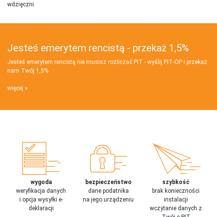
wdzięczni.
Jesteś emerytem rencistą - przekaż 1,5%
Jesteś emerytem rencistą nie musisz rozliczać PIT - wyślij PIT‑OP i przekaż
nam Twój 1,5%
więcej
wygoda
bezpieczeństwo
szybkość
weryfikacja danych
dane podatnika
brak konieczności
i opcja wysyłki e-
na jego urządzeniu
instalacji
deklaracji
wczytanie danych z
Twój e-PIT