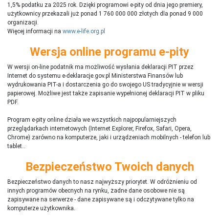
1,5% podatku za 2025 rok. Dzięki programowi e-pity od dnia jego premiery,
użytkownicy przekazali już ponad 1 760 000 000 złotych dla ponad 9 000
organizacji.
Więcej informacji na
www.e-life.org.pl
Wersja online programu e-pity
W wersji on-line podatnik ma możliwość wysłania deklaracji PIT przez
Internet do systemu e-deklaracje.gov.pl Ministerstwa Finansów lub
wydrukowania PIT-a i dostarczenia go do swojego US tradycyjnie w wersji
papierowej. Możliwe jest także zapisanie wypełnionej deklaracji PIT w pliku
PDF.
Program e-pity online działa we wszystkich najpopularniejszych
przeglądarkach internetowych (Internet Explorer, Firefox, Safari, Opera,
Chrome) zarówno na komputerze, jaki i urządzeniach mobilnych - telefon lub
tablet..
Bezpieczeństwo Twoich danych
Bezpieczeństwo danych to nasz najwyższy priorytet. W odróżnieniu od
innych programów obecnych na rynku,
ż
adne dane osobowe nie są
zapisywane na serwerze - dane zapisywane są i odczytywane tylko na
komputerze użytkownika.