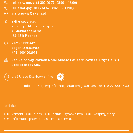
tel. serwisowy: 61 307 00 77 (08:00 - 16:00)
tel. awaryjny: 883 784 626 (16:00 - 18:00)
mail:
serwis@e-pity.pl
e-file sp. z o.o.
(dawniej: e-file sp. z o.o. sp. k.)
ul. Jeziorańska 12
(60-461) Poznań
NIP: 7811934421
Regon: 365695953
KRS: 0001202973
Sąd Rejonowy Poznań Nowe Miasto i Wilda w Poznaniu Wydział VIII
Gospodarczy KRS.
Znajdź Urząd Skarbowy online
Infolinia Krajowej Informacji Skarbowej: 801 055 055, +48 22 330 03 30
e-file
kontakt
o nas
opinie użytkowników
wesprzyj e-pity
informacje prawne
mapa serwisu