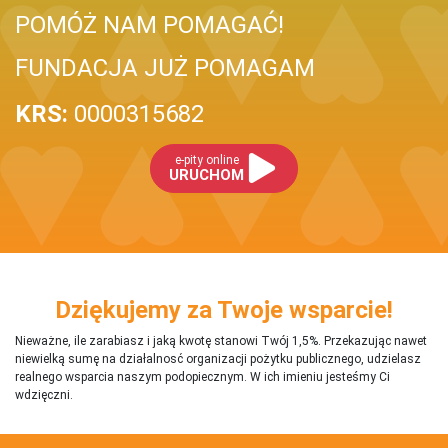
POMÓŻ NAM POMAGAĆ!
FUNDACJA JUŻ POMAGAM
KRS:
0000315682
e-pity online
URUCHOM
Dziękujemy za Twoje wsparcie!
Nieważne, ile zarabiasz i jaką kwotę stanowi Twój 1,5%. Przekazując nawet
niewielką sumę na działalnosć organizacji pożytku publicznego, udzielasz
realnego wsparcia naszym podopiecznym. W ich imieniu jesteśmy Ci
wdzięczni.