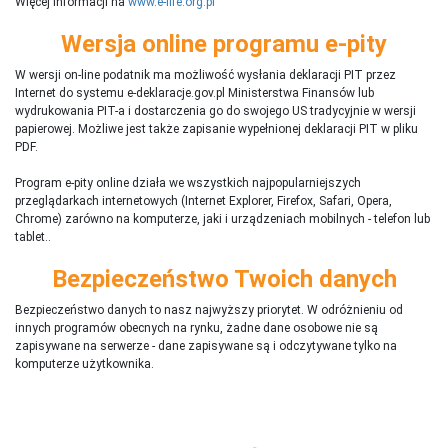
Więcej informacji na
www.e-life.org.pl
Wersja online programu e-pity
W wersji on-line podatnik ma możliwość wysłania deklaracji PIT przez
Internet do systemu e-deklaracje.gov.pl Ministerstwa Finansów lub
wydrukowania PIT-a i dostarczenia go do swojego US tradycyjnie w wersji
papierowej. Możliwe jest także zapisanie wypełnionej deklaracji PIT w pliku
PDF.
Program e-pity online działa we wszystkich najpopularniejszych
przeglądarkach internetowych (Internet Explorer, Firefox, Safari, Opera,
Chrome) zarówno na komputerze, jaki i urządzeniach mobilnych - telefon lub
tablet..
Bezpieczeństwo Twoich danych
Bezpieczeństwo danych to nasz najwyższy priorytet. W odróżnieniu od
innych programów obecnych na rynku,
ż
adne dane osobowe nie są
zapisywane na serwerze - dane zapisywane są i odczytywane tylko na
komputerze użytkownika.