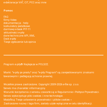
e-deklaracje VAT, CIT, PCC oraz inne
Pomoc
FAQ
filmy Video
dokumentacja - help
kalkulatory podatkowe
darmowy e-book PIT-11
aktualności e-pity
dane techniczne API, XML
Dysk e-pity
Twoje zgłoszenie lub opinia
Program e-pity® Najlepsze w POLSCE.
Marki: "e-pity po prostu" oraz "e-pity Program" są zarejestrowanymi znakami
towarowymi i podlegają ochronie prawnej.
Wszelkie prawa zastrzeżone. Copyright 2009-2026
e-file sp. z o.o.
Serwis ma charakter informacyjny.
Warunki korzystania z serwisu zawarte są w
Regulaminie
i
Polityce Prywatności
.
Serwis wykorzystuje
pliki cookies i inne technologie
.
Modyfikuj Twoje ustawienia prywatności i plików cookies »
Zastrzeżone nazwy i loga firm, zostały użyte wyłącznie w celu identyfikacji.