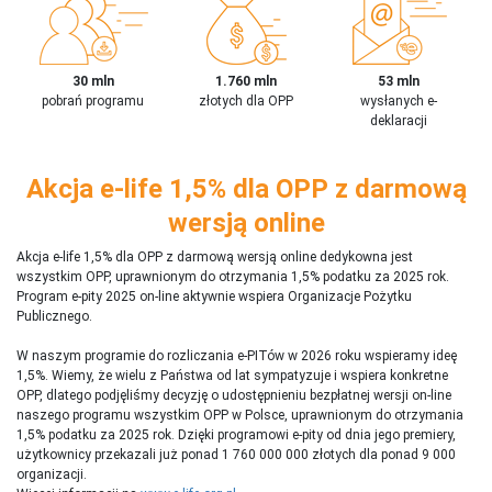
30 mln
1.760 mln
53 mln
pobrań programu
złotych dla OPP
wysłanych e-
deklaracji
Akcja e-life 1,5% dla OPP z darmową
wersją online
Akcja e-life 1,5% dla OPP z darmową wersją online dedykowna jest
wszystkim OPP, uprawnionym do otrzymania 1,5% podatku za 2025 rok.
Program e-pity 2025 on-line aktywnie wspiera Organizacje Pożytku
Publicznego.
W naszym programie do rozliczania e-PITów w 2026 roku wspieramy ideę
1,5%. Wiemy, że wielu z Państwa od lat sympatyzuje i wspiera konkretne
OPP, dlatego podjęliśmy decyzję o udostępnieniu bezpłatnej wersji on-line
naszego programu wszystkim OPP w Polsce, uprawnionym do otrzymania
1,5% podatku za 2025 rok. Dzięki programowi e-pity od dnia jego premiery,
użytkownicy przekazali już ponad 1 760 000 000 złotych dla ponad 9 000
organizacji.