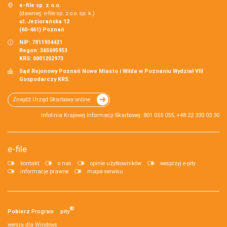
e-file sp. z o.o.
(dawniej: e-file sp. z o.o. sp. k.)
ul. Jeziorańska 12
(60-461) Poznań
NIP: 7811934421
Regon: 365695953
KRS: 0001202973
Sąd Rejonowy Poznań Nowe Miasto i Wilda w Poznaniu Wydział VIII
Gospodarczy KRS.
Znajdź Urząd Skarbowy online
Infolinia Krajowej Informacji Skarbowej: 801 055 055, +48 22 330 03 30
e-file
kontakt
o nas
opinie użytkowników
wesprzyj e-pity
informacje prawne
mapa serwisu
®
Pobierz
Program
e‑
pity
wersja dla Windows