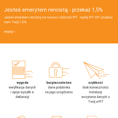
Jesteś emerytem rencistą - przekaż 1,5%
Jesteś emerytem rencistą nie musisz rozliczać PIT - wyślij PIT‑OP i przekaż
nam Twój 1,5%
więcej
wygoda
bezpieczeństwo
szybkość
weryfikacja danych
dane podatnika
brak konieczności
i opcja wysyłki e-
na jego urządzeniu
instalacji
deklaracji
wczytanie danych z
Twój e-PIT