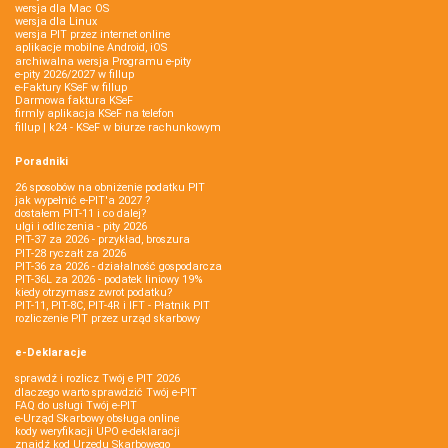
wersja dla Mac OS
wersja dla Linux
wersja PIT przez internet online
aplikacje mobilne Android, iOS
archiwalna wersja Programu e-pity
e-pity 2026/2027 w fillup
e‑Faktury KSeF w fillup
Darmowa faktura KSeF
firmly aplikacja KSeF na telefon
fillup | k24 - KSeF w biurze rachunkowym
Poradniki
26 sposobów na obniżenie podatku PIT
jak wypełnić e-PIT'a 2027 ?
dostałem PIT-11 i co dalej?
ulgi i odliczenia - pity 2026
PIT-37 za 2026 - przykład, broszura
PIT-28 ryczałt za 2026
PIT-36 za 2026 - działalność gospodarcza
PIT-36L za 2026 - podatek liniowy 19%
kiedy otrzymasz zwrot podatku?
PIT-11, PIT-8C, PIT-4R i IFT - Płatnik PIT
rozliczenie PIT przez urząd skarbowy
e-Deklaracje
sprawdź i rozlicz Twój e PIT 2026
dlaczego warto sprawdzić Twój e-PIT
FAQ do usługi Twój e-PIT
e-Urząd Skarbowy obsługa online
kody weryfikacji UPO e-deklaracji
znajdź kod Urzędu Skarbowego