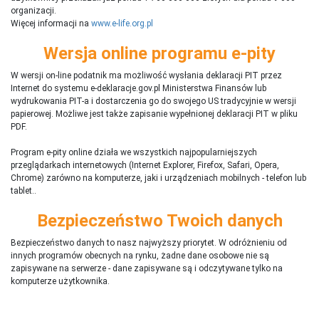
organizacji.
Więcej informacji na
www.e-life.org.pl
Wersja online programu e-pity
W wersji on-line podatnik ma możliwość wysłania deklaracji PIT przez
Internet do systemu e-deklaracje.gov.pl Ministerstwa Finansów lub
wydrukowania PIT-a i dostarczenia go do swojego US tradycyjnie w wersji
papierowej. Możliwe jest także zapisanie wypełnionej deklaracji PIT w pliku
PDF.
Program e-pity online działa we wszystkich najpopularniejszych
przeglądarkach internetowych (Internet Explorer, Firefox, Safari, Opera,
Chrome) zarówno na komputerze, jaki i urządzeniach mobilnych - telefon lub
tablet..
Bezpieczeństwo Twoich danych
Bezpieczeństwo danych to nasz najwyższy priorytet. W odróżnieniu od
innych programów obecnych na rynku,
ż
adne dane osobowe nie są
zapisywane na serwerze - dane zapisywane są i odczytywane tylko na
komputerze użytkownika.