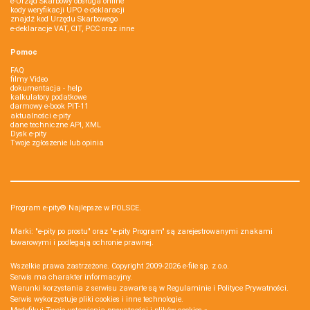
e-Urząd Skarbowy obsługa online
kody weryfikacji UPO e-deklaracji
znajdź kod Urzędu Skarbowego
e-deklaracje VAT, CIT, PCC oraz inne
Pomoc
FAQ
filmy Video
dokumentacja - help
kalkulatory podatkowe
darmowy e-book PIT-11
aktualności e-pity
dane techniczne API, XML
Dysk e-pity
Twoje zgłoszenie lub opinia
Program e-pity® Najlepsze w POLSCE.
Marki: "e-pity po prostu" oraz "e-pity Program" są zarejestrowanymi znakami
towarowymi i podlegają ochronie prawnej.
Wszelkie prawa zastrzeżone. Copyright 2009-2026
e-file sp. z o.o.
Serwis ma charakter informacyjny.
Warunki korzystania z serwisu zawarte są w
Regulaminie
i
Polityce Prywatności
.
Serwis wykorzystuje
pliki cookies i inne technologie
.