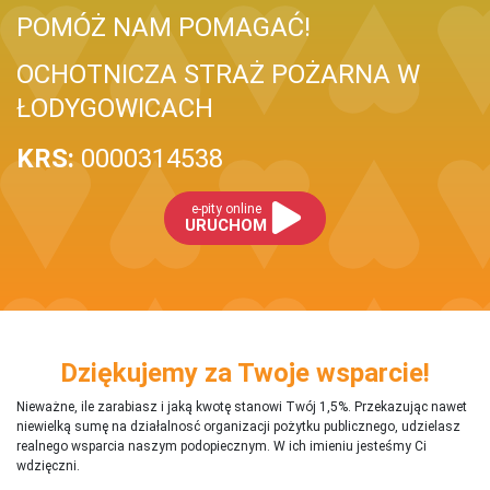
POMÓŻ NAM POMAGAĆ!
OCHOTNICZA STRAŻ POŻARNA W
ŁODYGOWICACH
KRS:
0000314538
e-pity online
URUCHOM
Dziękujemy za Twoje wsparcie!
Nieważne, ile zarabiasz i jaką kwotę stanowi Twój 1,5%. Przekazując nawet
niewielką sumę na działalnosć organizacji pożytku publicznego, udzielasz
realnego wsparcia naszym podopiecznym. W ich imieniu jesteśmy Ci
wdzięczni.