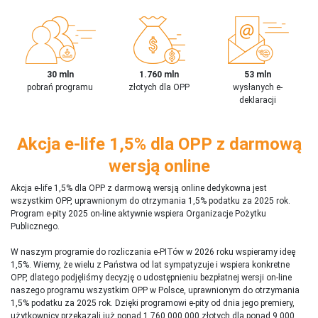
30 mln
1.760 mln
53 mln
pobrań programu
złotych dla OPP
wysłanych e-
deklaracji
Akcja e-life 1,5% dla OPP z darmową
wersją online
Akcja e-life 1,5% dla OPP z darmową wersją online dedykowna jest
wszystkim OPP, uprawnionym do otrzymania 1,5% podatku za 2025 rok.
Program e-pity 2025 on-line aktywnie wspiera Organizacje Pożytku
Publicznego.
W naszym programie do rozliczania e-PITów w 2026 roku wspieramy ideę
1,5%. Wiemy, że wielu z Państwa od lat sympatyzuje i wspiera konkretne
OPP, dlatego podjęliśmy decyzję o udostępnieniu bezpłatnej wersji on-line
naszego programu wszystkim OPP w Polsce, uprawnionym do otrzymania
1,5% podatku za 2025 rok. Dzięki programowi e-pity od dnia jego premiery,
użytkownicy przekazali już ponad 1 760 000 000 złotych dla ponad 9 000