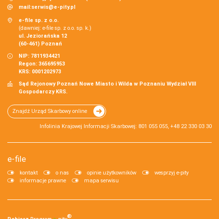
mail:
serwis@e-pity.pl
e-file sp. z o.o.
(dawniej: e-file sp. z o.o. sp. k.)
ul. Jeziorańska 12
(60-461) Poznań
NIP: 7811934421
Regon: 365695953
KRS: 0001202973
Sąd Rejonowy Poznań Nowe Miasto i Wilda w Poznaniu Wydział VIII
Gospodarczy KRS.
Znajdź Urząd Skarbowy online
Infolinia Krajowej Informacji Skarbowej: 801 055 055, +48 22 330 03 30
e-file
kontakt
o nas
opinie użytkowników
wesprzyj e-pity
informacje prawne
mapa serwisu
®