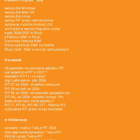
Pobierz
Program
e‑
pity
wersja dla Windows
wersja dla Mac OS
wersja dla Linux
wersja PIT przez internet online
aplikacje mobilne Android, iOS
archiwalna wersja Programu e-pity
e-pity 2026/2027 w fillup
e‑Faktury KSeF w fillup
Darmowa faktura KSeF
firmly aplikacja KSeF na telefon
fillup | k24 - KSeF w biurze rachunkowym
Poradniki
26 sposobów na obniżenie podatku PIT
jak wypełnić e-PIT'a 2027 ?
dostałem PIT-11 i co dalej?
ulgi i odliczenia - pity 2026
PIT-37 za 2026 - przykład, broszura
PIT-28 ryczałt za 2026
PIT-36 za 2026 - działalność gospodarcza
PIT-36L za 2026 - podatek liniowy 19%
kiedy otrzymasz zwrot podatku?
PIT-11, PIT-8C, PIT-4R i IFT - Płatnik PIT
rozliczenie PIT przez urząd skarbowy
e-Deklaracje
sprawdź i rozlicz Twój e PIT 2026
dlaczego warto sprawdzić Twój e-PIT
FAQ do usługi Twój e-PIT