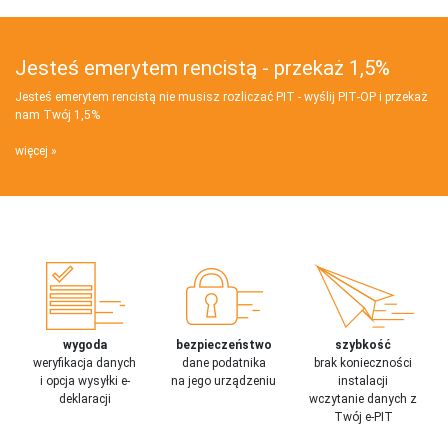
Jesteś emerytem rencistą - przekaż 1,5%
Jesteś emerytem rencistą nie musisz rozliczać PIT - wyślij PIT‑OP i przekaż
nam Twój 1,5%
więcej
wygoda
bezpieczeństwo
szybkość
weryfikacja danych
dane podatnika
brak konieczności
i opcja wysyłki e-
na jego urządzeniu
instalacji
deklaracji
wczytanie danych z
Twój e-PIT