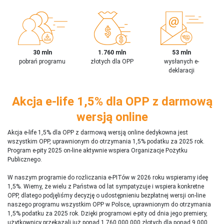
30 mln
1.760 mln
53 mln
pobrań programu
złotych dla OPP
wysłanych e-
deklaracji
Akcja e-life 1,5% dla OPP z darmową
wersją online
Akcja e-life 1,5% dla OPP z darmową wersją online dedykowna jest
wszystkim OPP, uprawnionym do otrzymania 1,5% podatku za 2025 rok.
Program e-pity 2025 on-line aktywnie wspiera Organizacje Pożytku
Publicznego.
W naszym programie do rozliczania e-PITów w 2026 roku wspieramy ideę
1,5%. Wiemy, że wielu z Państwa od lat sympatyzuje i wspiera konkretne
OPP, dlatego podjęliśmy decyzję o udostępnieniu bezpłatnej wersji on-line
naszego programu wszystkim OPP w Polsce, uprawnionym do otrzymania
1,5% podatku za 2025 rok. Dzięki programowi e-pity od dnia jego premiery,
użytkownicy przekazali już ponad 1 760 000 000 złotych dla ponad 9 000