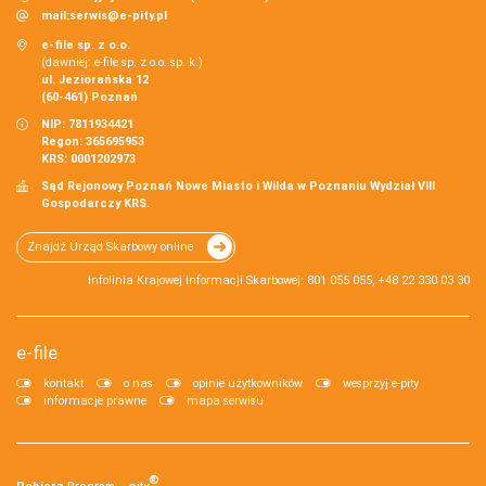
mail:
serwis@e-pity.pl
e-file sp. z o.o.
(dawniej: e-file sp. z o.o. sp. k.)
ul. Jeziorańska 12
(60-461) Poznań
NIP: 7811934421
Regon: 365695953
KRS: 0001202973
Sąd Rejonowy Poznań Nowe Miasto i Wilda w Poznaniu Wydział VIII
Gospodarczy KRS.
Znajdź Urząd Skarbowy online
Infolinia Krajowej Informacji Skarbowej: 801 055 055, +48 22 330 03 30
e-file
kontakt
o nas
opinie użytkowników
wesprzyj e-pity
informacje prawne
mapa serwisu
®