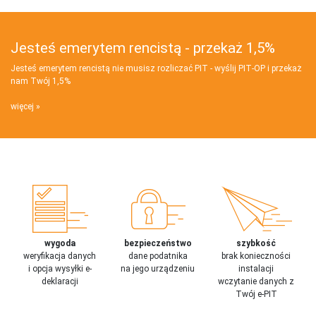
Jesteś emerytem rencistą - przekaż 1,5%
Jesteś emerytem rencistą nie musisz rozliczać PIT - wyślij PIT‑OP i przekaż
nam Twój 1,5%
więcej
wygoda
bezpieczeństwo
szybkość
weryfikacja danych
dane podatnika
brak konieczności
i opcja wysyłki e-
na jego urządzeniu
instalacji
deklaracji
wczytanie danych z
Twój e-PIT