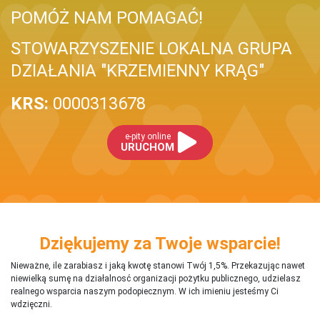
POMÓŻ NAM POMAGAĆ!
STOWARZYSZENIE LOKALNA GRUPA
DZIAŁANIA "KRZEMIENNY KRĄG"
KRS:
0000313678
e-pity online
URUCHOM
Dziękujemy za Twoje wsparcie!
Nieważne, ile zarabiasz i jaką kwotę stanowi Twój 1,5%. Przekazując nawet
niewielką sumę na działalnosć organizacji pożytku publicznego, udzielasz
realnego wsparcia naszym podopiecznym. W ich imieniu jesteśmy Ci
wdzięczni.