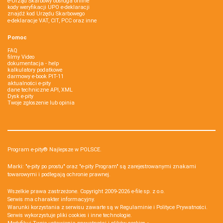
e-Urząd Skarbowy obsługa online
kody weryfikacji UPO e-deklaracji
znajdź kod Urzędu Skarbowego
e-deklaracje VAT, CIT, PCC oraz inne
Pomoc
FAQ
filmy Video
dokumentacja - help
kalkulatory podatkowe
darmowy e-book PIT-11
aktualności e-pity
dane techniczne API, XML
Dysk e-pity
Twoje zgłoszenie lub opinia
Program e-pity® Najlepsze w POLSCE.
Marki: "e-pity po prostu" oraz "e-pity Program" są zarejestrowanymi znakami
towarowymi i podlegają ochronie prawnej.
Wszelkie prawa zastrzeżone. Copyright 2009-2026
e-file sp. z o.o.
Serwis ma charakter informacyjny.
Warunki korzystania z serwisu zawarte są w
Regulaminie
i
Polityce Prywatności
.
Serwis wykorzystuje
pliki cookies i inne technologie
.