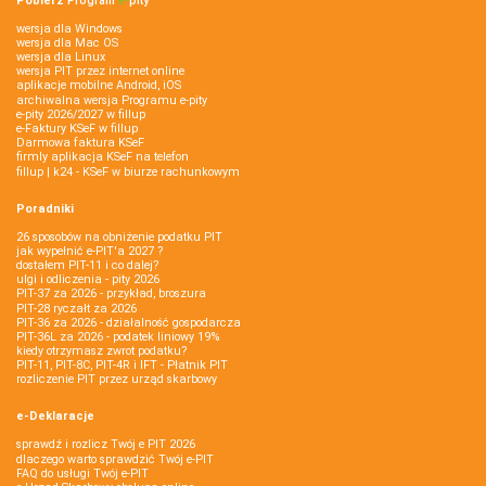
Pobierz
Program
e‑
pity
wersja dla Windows
wersja dla Mac OS
wersja dla Linux
wersja PIT przez internet online
aplikacje mobilne Android, iOS
archiwalna wersja Programu e-pity
e-pity 2026/2027 w fillup
e‑Faktury KSeF w fillup
Darmowa faktura KSeF
firmly aplikacja KSeF na telefon
fillup | k24 - KSeF w biurze rachunkowym
Poradniki
26 sposobów na obniżenie podatku PIT
jak wypełnić e-PIT'a 2027 ?
dostałem PIT-11 i co dalej?
ulgi i odliczenia - pity 2026
PIT-37 za 2026 - przykład, broszura
PIT-28 ryczałt za 2026
PIT-36 za 2026 - działalność gospodarcza
PIT-36L za 2026 - podatek liniowy 19%
kiedy otrzymasz zwrot podatku?
PIT-11, PIT-8C, PIT-4R i IFT - Płatnik PIT
rozliczenie PIT przez urząd skarbowy
e-Deklaracje
sprawdź i rozlicz Twój e PIT 2026
dlaczego warto sprawdzić Twój e-PIT
FAQ do usługi Twój e-PIT