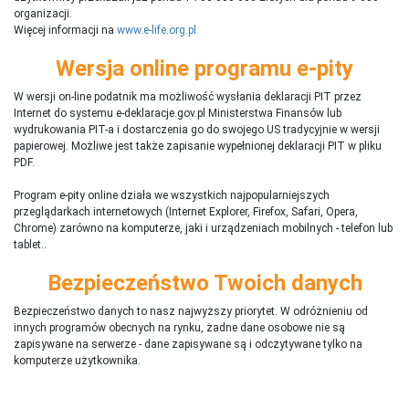
organizacji.
Więcej informacji na
www.e-life.org.pl
Wersja online programu e-pity
W wersji on-line podatnik ma możliwość wysłania deklaracji PIT przez
Internet do systemu e-deklaracje.gov.pl Ministerstwa Finansów lub
wydrukowania PIT-a i dostarczenia go do swojego US tradycyjnie w wersji
papierowej. Możliwe jest także zapisanie wypełnionej deklaracji PIT w pliku
PDF.
Program e-pity online działa we wszystkich najpopularniejszych
przeglądarkach internetowych (Internet Explorer, Firefox, Safari, Opera,
Chrome) zarówno na komputerze, jaki i urządzeniach mobilnych - telefon lub
tablet..
Bezpieczeństwo Twoich danych
Bezpieczeństwo danych to nasz najwyższy priorytet. W odróżnieniu od
innych programów obecnych na rynku,
ż
adne dane osobowe nie są
zapisywane na serwerze - dane zapisywane są i odczytywane tylko na
komputerze użytkownika.