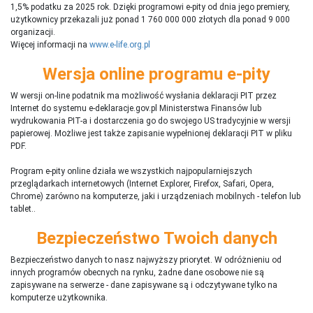
1,5% podatku za 2025 rok. Dzięki programowi e-pity od dnia jego premiery,
użytkownicy przekazali już ponad 1 760 000 000 złotych dla ponad 9 000
organizacji.
Więcej informacji na
www.e-life.org.pl
Wersja online programu e-pity
W wersji on-line podatnik ma możliwość wysłania deklaracji PIT przez
Internet do systemu e-deklaracje.gov.pl Ministerstwa Finansów lub
wydrukowania PIT-a i dostarczenia go do swojego US tradycyjnie w wersji
papierowej. Możliwe jest także zapisanie wypełnionej deklaracji PIT w pliku
PDF.
Program e-pity online działa we wszystkich najpopularniejszych
przeglądarkach internetowych (Internet Explorer, Firefox, Safari, Opera,
Chrome) zarówno na komputerze, jaki i urządzeniach mobilnych - telefon lub
tablet..
Bezpieczeństwo Twoich danych
Bezpieczeństwo danych to nasz najwyższy priorytet. W odróżnieniu od
innych programów obecnych na rynku,
ż
adne dane osobowe nie są
zapisywane na serwerze - dane zapisywane są i odczytywane tylko na
komputerze użytkownika.