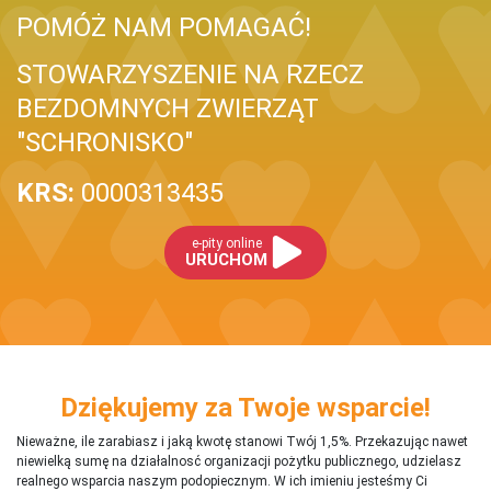
POMÓŻ NAM POMAGAĆ!
STOWARZYSZENIE NA RZECZ
BEZDOMNYCH ZWIERZĄT
"SCHRONISKO"
KRS:
0000313435
e-pity online
URUCHOM
Dziękujemy za Twoje wsparcie!
Nieważne, ile zarabiasz i jaką kwotę stanowi Twój 1,5%. Przekazując nawet
niewielką sumę na działalnosć organizacji pożytku publicznego, udzielasz
realnego wsparcia naszym podopiecznym. W ich imieniu jesteśmy Ci