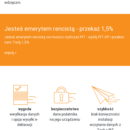
wdzięczni.
Jesteś emerytem rencistą - przekaż 1,5%
Jesteś emerytem rencistą nie musisz rozliczać PIT - wyślij PIT‑OP i przekaż
nam Twój 1,5%
więcej
wygoda
bezpieczeństwo
szybkość
weryfikacja danych
dane podatnika
brak konieczności
i opcja wysyłki e-
na jego urządzeniu
instalacji
deklaracji
wczytanie danych z
Twój e-PIT