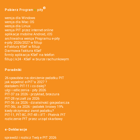
®
Pobierz
Program
e‑
pity
wersja dla Windows
wersja dla Mac OS
wersja dla Linux
wersja PIT przez internet online
aplikacje mobilne Android, iOS
archiwalna wersja Programu e-pity
e-pity 2026/2027 w fillup
e‑Faktury KSeF w fillup
Darmowa faktura KSeF
firmly aplikacja KSeF na telefon
fillup | k24 - KSeF w biurze rachunkowym
Poradniki
26 sposobów na obniżenie podatku PIT
jak wypełnić e-PIT'a 2027 ?
dostałem PIT-11 i co dalej?
ulgi i odliczenia - pity 2026
PIT-37 za 2026 - przykład, broszura
PIT-28 ryczałt za 2026
PIT-36 za 2026 - działalność gospodarcza
PIT-36L za 2026 - podatek liniowy 19%
kiedy otrzymasz zwrot podatku?
PIT-11, PIT-8C, PIT-4R i IFT - Płatnik PIT
rozliczenie PIT przez urząd skarbowy
e-Deklaracje
sprawdź i rozlicz Twój e PIT 2026