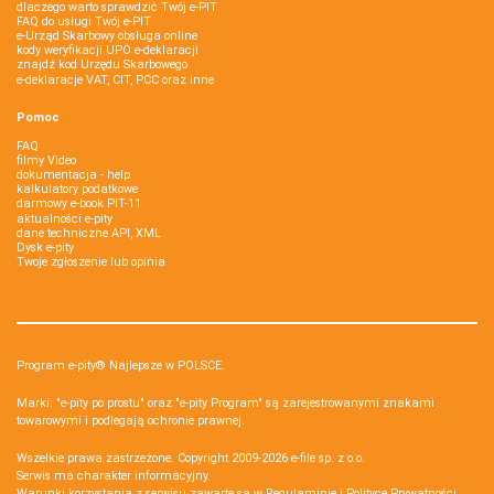
dlaczego warto sprawdzić Twój e-PIT
FAQ do usługi Twój e-PIT
e-Urząd Skarbowy obsługa online
kody weryfikacji UPO e-deklaracji
znajdź kod Urzędu Skarbowego
e-deklaracje VAT, CIT, PCC oraz inne
Pomoc
FAQ
filmy Video
dokumentacja - help
kalkulatory podatkowe
darmowy e-book PIT-11
aktualności e-pity
dane techniczne API, XML
Dysk e-pity
Twoje zgłoszenie lub opinia
Program e-pity® Najlepsze w POLSCE.
Marki: "e-pity po prostu" oraz "e-pity Program" są zarejestrowanymi znakami
towarowymi i podlegają ochronie prawnej.
Wszelkie prawa zastrzeżone. Copyright 2009-2026
e-file sp. z o.o.
Serwis ma charakter informacyjny.
Warunki korzystania z serwisu zawarte są w
Regulaminie
i
Polityce Prywatności
.