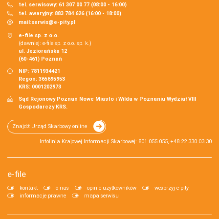
tel. serwisowy: 61 307 00 77 (08:00 - 16:00)
tel. awaryjny: 883 784 626 (16:00 - 18:00)
mail:
serwis@e-pity.pl
e-file sp. z o.o.
(dawniej: e-file sp. z o.o. sp. k.)
ul. Jeziorańska 12
(60-461) Poznań
NIP: 7811934421
Regon: 365695953
KRS: 0001202973
Sąd Rejonowy Poznań Nowe Miasto i Wilda w Poznaniu Wydział VIII
Gospodarczy KRS.
Znajdź Urząd Skarbowy online
Infolinia Krajowej Informacji Skarbowej: 801 055 055, +48 22 330 03 30
e-file
kontakt
o nas
opinie użytkowników
wesprzyj e-pity
informacje prawne
mapa serwisu