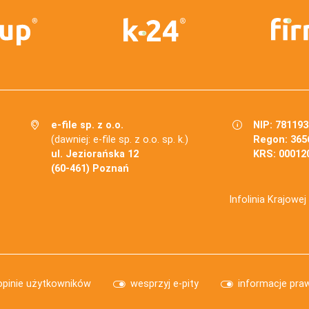
e-file sp. z o.o.
NIP: 78119
(dawniej: e-file sp. z o.o. sp. k.)
Regon: 365
ul. Jeziorańska 12
KRS: 00012
(60-461) Poznań
Infolinia Krajowe
opinie użytkowników
wesprzyj e-pity
informacje pra