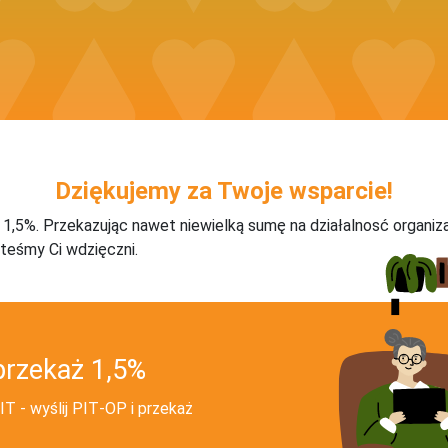
Dziękujemy za Twoje wsparcie!
j 1,5%. Przekazując nawet niewielką sumę na działalnosć organiz
teśmy Ci wdzięczni.
przekaż 1,5%
T - wyślij PIT‑OP i przekaż