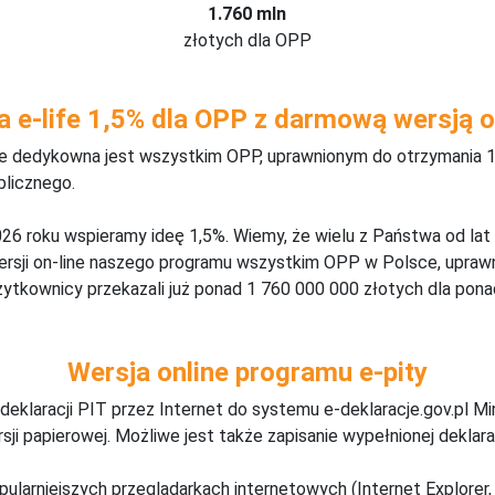
1.760 mln
złotych dla OPP
a e-life 1,5% dla OPP z darmową wersją o
ine dedykowna jest wszystkim OPP, uprawnionym do otrzymania 1
blicznego.
26 roku wspieramy ideę 1,5%. Wiemy, że wielu z Państwa od lat
wersji on-line naszego programu wszystkim OPP w Polsce, upraw
żytkownicy przekazali już ponad 1 760 000 000 złotych dla ponad
Wersja online programu e-pity
deklaracji PIT przez Internet do systemu e-deklaracje.gov.pl M
ji papierowej. Możliwe jest także zapisanie wypełnionej deklarac
pularniejszych przeglądarkach internetowych (Internet Explorer, 