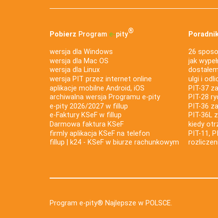
®
Pobierz
Program
e‑
pity
Poradnik
wersja dla Windows
26 sposo
wersja dla Mac OS
jak wypeł
wersja dla Linux
dostałem 
wersja PIT przez internet online
ulgi i odl
aplikacje mobilne Android, iOS
PIT-37 za
archiwalna wersja Programu e-pity
PIT-28 ry
e-pity 2026/2027 w fillup
PIT-36 z
e‑Faktury KSeF w fillup
PIT-36L 
Darmowa faktura KSeF
kiedy ot
firmly aplikacja KSeF na telefon
PIT-11, P
fillup | k24 - KSeF w biurze rachunkowym
rozlicze
Program e-pity® Najlepsze w POLSCE.