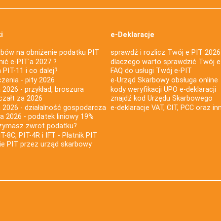
i
e-Deklaracje
bów na obniżenie podatku PIT
sprawdź i rozlicz Twój e PIT 2026
nić e-PIT'a 2027 ?
dlaczego warto sprawdzić Twój e
PIT-11 i co dalej?
FAQ do usługi Twój e-PIT
iczenia - pity 2026
e-Urząd Skarbowy obsługa online
 2026 - przykład, broszura
kody weryfikacji UPO e-deklaracji
czałt za 2026
znajdź kod Urzędu Skarbowego
a 2026 - działalność gospodarcza
e-deklaracje VAT, CIT, PCC oraz in
za 2026 - podatek liniowy 19%
rzymasz zwrot podatku?
IT-8C, PIT-4R i IFT - Płatnik PIT
nie PIT przez urząd skarbowy