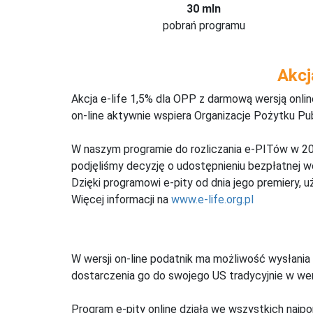
30 mln
pobrań programu
Akcj
Akcja e-life 1,5% dla OPP z darmową wersją onl
on-line aktywnie wspiera Organizacje Pożytku Pu
W naszym programie do rozliczania e-PITów w 20
podjęliśmy decyzję o udostępnieniu bezpłatnej 
Dzięki programowi e-pity od dnia jego premiery, u
Więcej informacji na
www.e-life.org.pl
W wersji on-line podatnik ma możliwość wysłania 
dostarczenia go do swojego US tradycyjnie w wers
Program e-pity online działa we wszystkich najpo