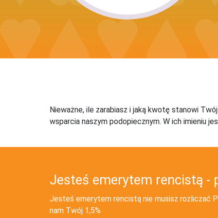
Nieważne, ile zarabiasz i jaką kwotę stanowi Twó
wsparcia naszym podopiecznym. W ich imieniu jes
Jesteś emerytem rencistą - 
Jesteś emerytem rencistą nie musisz rozliczać PI
nam Twój 1,5%