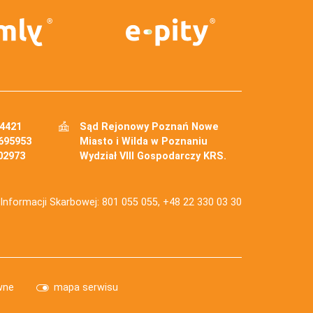
34421
Sąd Rejonowy Poznań Nowe
695953
Miasto i Wilda w Poznaniu
02973
Wydział VIII Gospodarczy KRS.
j Informacji Skarbowej: 801 055 055, +48 22 330 03 30
wne
mapa serwisu