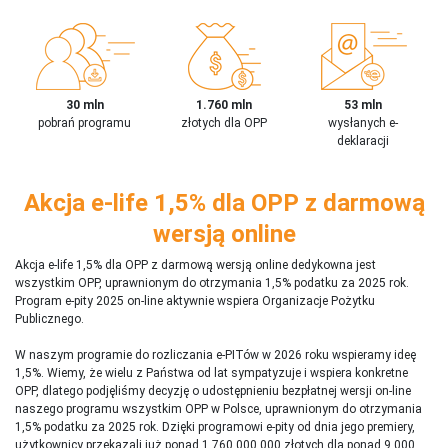
30 mln
1.760 mln
53 mln
pobrań programu
złotych dla OPP
wysłanych e-
deklaracji
Akcja e-life 1,5% dla OPP z darmową
wersją online
Akcja e-life 1,5% dla OPP z darmową wersją online dedykowna jest
wszystkim OPP, uprawnionym do otrzymania 1,5% podatku za 2025 rok.
Program e-pity 2025 on-line aktywnie wspiera Organizacje Pożytku
Publicznego.
W naszym programie do rozliczania e-PITów w 2026 roku wspieramy ideę
1,5%. Wiemy, że wielu z Państwa od lat sympatyzuje i wspiera konkretne
OPP, dlatego podjęliśmy decyzję o udostępnieniu bezpłatnej wersji on-line
naszego programu wszystkim OPP w Polsce, uprawnionym do otrzymania
1,5% podatku za 2025 rok. Dzięki programowi e-pity od dnia jego premiery,
użytkownicy przekazali już ponad 1 760 000 000 złotych dla ponad 9 000