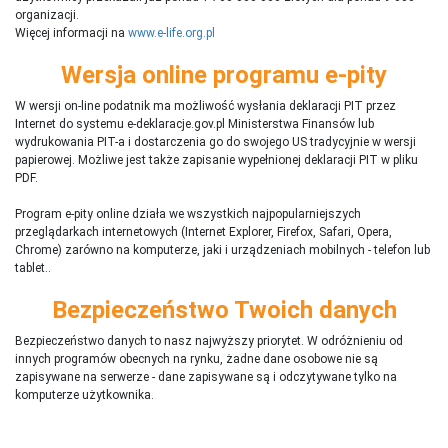
organizacji.
Więcej informacji na
www.e-life.org.pl
Wersja online programu e-pity
W wersji on-line podatnik ma możliwość wysłania deklaracji PIT przez
Internet do systemu e-deklaracje.gov.pl Ministerstwa Finansów lub
wydrukowania PIT-a i dostarczenia go do swojego US tradycyjnie w wersji
papierowej. Możliwe jest także zapisanie wypełnionej deklaracji PIT w pliku
PDF.
Program e-pity online działa we wszystkich najpopularniejszych
przeglądarkach internetowych (Internet Explorer, Firefox, Safari, Opera,
Chrome) zarówno na komputerze, jaki i urządzeniach mobilnych - telefon lub
tablet..
Bezpieczeństwo Twoich danych
Bezpieczeństwo danych to nasz najwyższy priorytet. W odróżnieniu od
innych programów obecnych na rynku,
ż
adne dane osobowe nie są
zapisywane na serwerze - dane zapisywane są i odczytywane tylko na
komputerze użytkownika.