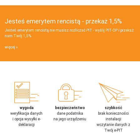
Jesteś emerytem rencistą - przekaż 1,5%
Jesteś emerytem rencistą nie musisz rozliczać PIT - wyślij PIT‑OP i przekaż
nam Twój 1,5%
więcej
wygoda
bezpieczeństwo
szybkość
weryfikacja danych
dane podatnika
brak konieczności
i opcja wysyłki e-
na jego urządzeniu
instalacji
deklaracji
wczytanie danych z
Twój e-PIT