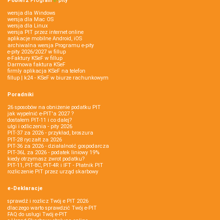
Pobierz
Program
e‑
pity
wersja dla Windows
wersja dla Mac OS
wersja dla Linux
wersja PIT przez internet online
aplikacje mobilne Android, iOS
archiwalna wersja Programu e-pity
e-pity 2026/2027 w fillup
e‑Faktury KSeF w fillup
Darmowa faktura KSeF
firmly aplikacja KSeF na telefon
fillup | k24 - KSeF w biurze rachunkowym
Poradniki
26 sposobów na obniżenie podatku PIT
jak wypełnić e-PIT'a 2027 ?
dostałem PIT-11 i co dalej?
ulgi i odliczenia - pity 2026
PIT-37 za 2026 - przykład, broszura
PIT-28 ryczałt za 2026
PIT-36 za 2026 - działalność gospodarcza
PIT-36L za 2026 - podatek liniowy 19%
kiedy otrzymasz zwrot podatku?
PIT-11, PIT-8C, PIT-4R i IFT - Płatnik PIT
rozliczenie PIT przez urząd skarbowy
e-Deklaracje
sprawdź i rozlicz Twój e PIT 2026
dlaczego warto sprawdzić Twój e-PIT
FAQ do usługi Twój e-PIT