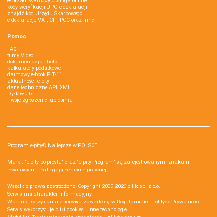
e-Urząd Skarbowy obsługa online
kody weryfikacji UPO e-deklaracji
znajdź kod Urzędu Skarbowego
e-deklaracje VAT, CIT, PCC oraz inne
Pomoc
FAQ
filmy Video
dokumentacja - help
kalkulatory podatkowe
darmowy e-book PIT-11
aktualności e-pity
dane techniczne API, XML
Dysk e-pity
Twoje zgłoszenie lub opinia
Program e-pity® Najlepsze w POLSCE.
Marki: "e-pity po prostu" oraz "e-pity Program" są zarejestrowanymi znakami
towarowymi i podlegają ochronie prawnej.
Wszelkie prawa zastrzeżone. Copyright 2009-2026
e-file sp. z o.o.
Serwis ma charakter informacyjny.
Warunki korzystania z serwisu zawarte są w
Regulaminie
i
Polityce Prywatności
.
Serwis wykorzystuje
pliki cookies i inne technologie
.