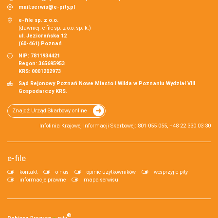
mail:
serwis@e-pity.pl
e-file sp. z o.o.
(dawniej: e-file sp. z o.o. sp. k.)
ul. Jeziorańska 12
(60-461) Poznań
NIP: 7811934421
Regon: 365695953
KRS: 0001202973
Sąd Rejonowy Poznań Nowe Miasto i Wilda w Poznaniu Wydział VIII
Gospodarczy KRS.
Znajdź Urząd Skarbowy online
Infolinia Krajowej Informacji Skarbowej: 801 055 055, +48 22 330 03 30
e-file
kontakt
o nas
opinie użytkowników
wesprzyj e-pity
informacje prawne
mapa serwisu
®