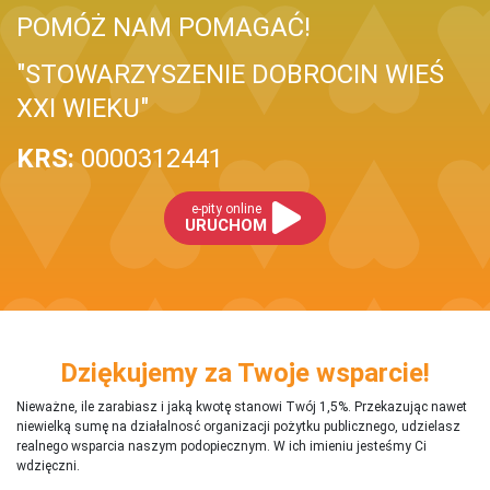
POMÓŻ NAM POMAGAĆ!
"STOWARZYSZENIE DOBROCIN WIEŚ
XXI WIEKU"
KRS:
0000312441
e-pity online
URUCHOM
Dziękujemy za Twoje wsparcie!
Nieważne, ile zarabiasz i jaką kwotę stanowi Twój 1,5%. Przekazując nawet
niewielką sumę na działalnosć organizacji pożytku publicznego, udzielasz
realnego wsparcia naszym podopiecznym. W ich imieniu jesteśmy Ci
wdzięczni.