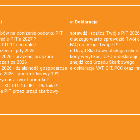
i
e-Deklaracje
bów na obniżenie podatku PIT
sprawdź i rozlicz Twój e PIT 2026
nić e-PIT'a 2027 ?
dlaczego warto sprawdzić Twój e
PIT-11 i co dalej?
FAQ do usługi Twój e-PIT
iczenia - pity 2026
e-Urząd Skarbowy obsługa online
 2026 - przykład, broszura
kody weryfikacji UPO e-deklaracji
czałt za 2026
znajdź kod Urzędu Skarbowego
a 2026 - działalność gospodarcza
e-deklaracje VAT, CIT, PCC oraz in
za 2026 - podatek liniowy 19%
rzymasz zwrot podatku?
IT-8C, PIT-4R i IFT - Płatnik PIT
nie PIT przez urząd skarbowy