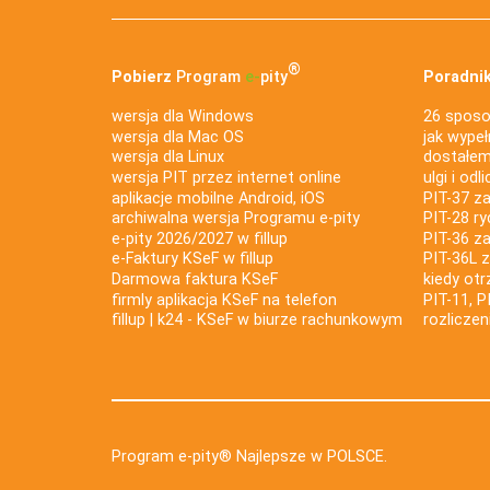
®
Pobierz
Program
e‑
pity
Poradnik
wersja dla Windows
26 sposo
wersja dla Mac OS
jak wypeł
wersja dla Linux
dostałem 
wersja PIT przez internet online
ulgi i odl
aplikacje mobilne Android, iOS
PIT-37 za
archiwalna wersja Programu e-pity
PIT-28 ry
e-pity 2026/2027 w fillup
PIT-36 z
e‑Faktury KSeF w fillup
PIT-36L 
Darmowa faktura KSeF
kiedy ot
firmly aplikacja KSeF na telefon
PIT-11, P
fillup | k24 - KSeF w biurze rachunkowym
rozlicze
Program e-pity® Najlepsze w POLSCE.