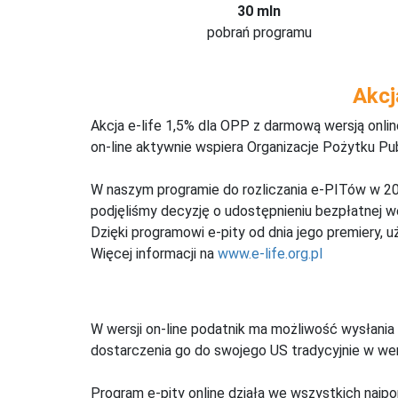
30 mln
pobrań programu
Akcj
Akcja e-life 1,5% dla OPP z darmową wersją onl
on-line aktywnie wspiera Organizacje Pożytku Pu
W naszym programie do rozliczania e-PITów w 20
podjęliśmy decyzję o udostępnieniu bezpłatnej 
Dzięki programowi e-pity od dnia jego premiery, u
Więcej informacji na
www.e-life.org.pl
W wersji on-line podatnik ma możliwość wysłania 
dostarczenia go do swojego US tradycyjnie w wers
Program e-pity online działa we wszystkich najpo