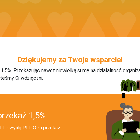
Dziękujemy za Twoje wsparcie!
j 1,5%. Przekazując nawet niewielką sumę na działalnosć organiz
teśmy Ci wdzięczni.
przekaż 1,5%
T - wyślij PIT‑OP i przekaż