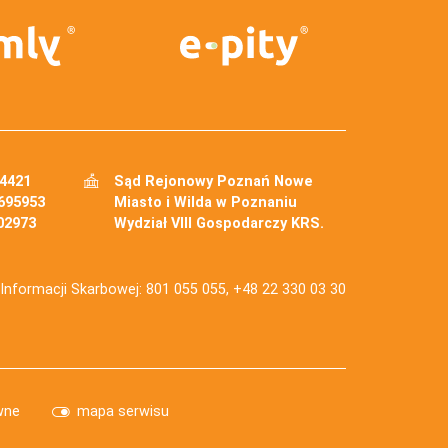
34421
Sąd Rejonowy Poznań Nowe
695953
Miasto i Wilda w Poznaniu
02973
Wydział VIII Gospodarczy KRS.
j Informacji Skarbowej: 801 055 055, +48 22 330 03 30
wne
mapa serwisu