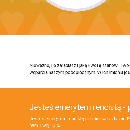
Nieważne, ile zarabiasz i jaką kwotę stanowi Twó
wsparcia naszym podopiecznym. W ich imieniu jes
Jesteś emerytem rencistą - 
Jesteś emerytem rencistą nie musisz rozliczać PI
nam Twój 1,5%