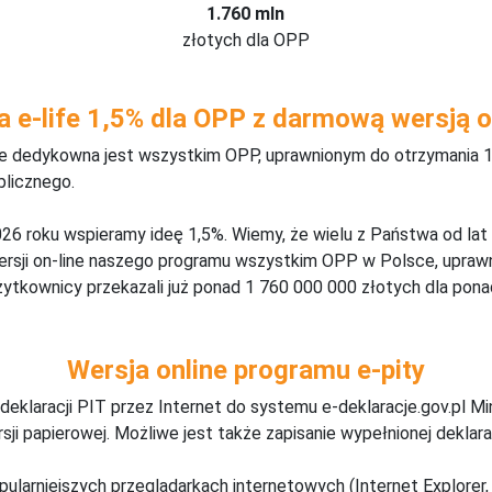
1.760 mln
złotych dla OPP
a e-life 1,5% dla OPP z darmową wersją o
ine dedykowna jest wszystkim OPP, uprawnionym do otrzymania 1
blicznego.
26 roku wspieramy ideę 1,5%. Wiemy, że wielu z Państwa od lat
wersji on-line naszego programu wszystkim OPP w Polsce, upraw
żytkownicy przekazali już ponad 1 760 000 000 złotych dla ponad
Wersja online programu e-pity
deklaracji PIT przez Internet do systemu e-deklaracje.gov.pl M
ji papierowej. Możliwe jest także zapisanie wypełnionej deklarac
pularniejszych przeglądarkach internetowych (Internet Explorer, 