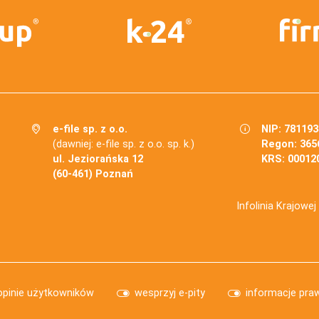
e-file sp. z o.o.
NIP: 78119
(dawniej: e-file sp. z o.o. sp. k.)
Regon: 365
ul. Jeziorańska 12
KRS: 00012
(60-461) Poznań
Infolinia Krajowe
opinie użytkowników
wesprzyj e-pity
informacje pra