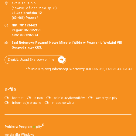
e-file sp. z o.o.
(dawniej: e-file sp. z o.o. sp. k.)
ul. Jeziorańska 12
(60-461) Poznań
NIP: 7811934421
Regon: 365695953
KRS: 0001202973
Sąd Rejonowy Poznań Nowe Miasto i Wilda w Poznaniu Wydział VIII
Gospodarczy KRS.
Znajdź Urząd Skarbowy online
Infolinia Krajowej Informacji Skarbowej: 801 055 055, +48 22 330 03 30
e-file
kontakt
o nas
opinie użytkowników
wesprzyj e-pity
informacje prawne
mapa serwisu
®
Pobierz
Program
e‑
pity
wersja dla Windows