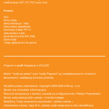
e-deklaracje VAT, CIT, PCC oraz inne
Pomoc
FAQ
filmy Video
dokumentacja - help
kalkulatory podatkowe
darmowy e-book PIT-11
aktualności e-pity
dane techniczne API, XML
Dysk e-pity
Twoje zgłoszenie lub opinia
Program e-pity® Najlepsze w POLSCE.
Marki: "e-pity po prostu" oraz "e-pity Program" są zarejestrowanymi znakami
towarowymi i podlegają ochronie prawnej.
Wszelkie prawa zastrzeżone. Copyright 2009-2026
e-file sp. z o.o.
Serwis ma charakter informacyjny.
Warunki korzystania z serwisu zawarte są w
Regulaminie
i
Polityce Prywatności
.
Serwis wykorzystuje
pliki cookies i inne technologie
.
Modyfikuj Twoje ustawienia prywatności i plików cookies »
Zastrzeżone nazwy i loga firm, zostały użyte wyłącznie w celu identyfikacji.