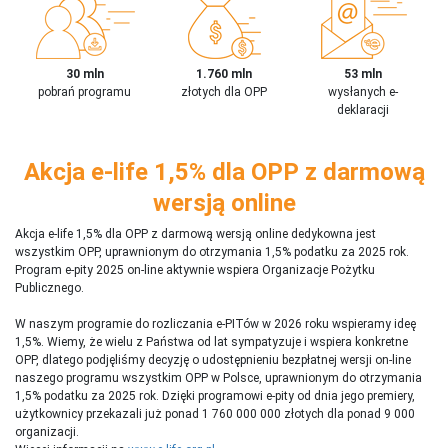
30 mln
1.760 mln
53 mln
pobrań programu
złotych dla OPP
wysłanych e-
deklaracji
Akcja e-life 1,5% dla OPP z darmową
wersją online
Akcja e-life 1,5% dla OPP z darmową wersją online dedykowna jest
wszystkim OPP, uprawnionym do otrzymania 1,5% podatku za 2025 rok.
Program e-pity 2025 on-line aktywnie wspiera Organizacje Pożytku
Publicznego.
W naszym programie do rozliczania e-PITów w 2026 roku wspieramy ideę
1,5%. Wiemy, że wielu z Państwa od lat sympatyzuje i wspiera konkretne
OPP, dlatego podjęliśmy decyzję o udostępnieniu bezpłatnej wersji on-line
naszego programu wszystkim OPP w Polsce, uprawnionym do otrzymania
1,5% podatku za 2025 rok. Dzięki programowi e-pity od dnia jego premiery,
użytkownicy przekazali już ponad 1 760 000 000 złotych dla ponad 9 000
organizacji.