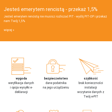
Jesteś emerytem rencistą - przekaż 1,5%
Jesteś emerytem rencistą nie musisz rozliczać PIT - wyślij PIT‑OP i przekaż
nam Twój 1,5%
więcej
wygoda
bezpieczeństwo
szybkość
weryfikacja danych
dane podatnika
brak konieczności
i opcja wysyłki e-
na jego urządzeniu
instalacji
deklaracji
wczytanie danych z
Twój e-PIT