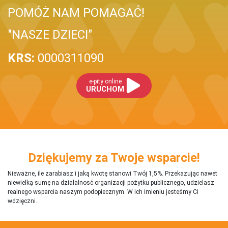
POMÓŻ NAM POMAGAĆ!
"NASZE DZIECI"
KRS:
0000311090
e-pity online
URUCHOM
Dziękujemy za Twoje wsparcie!
Nieważne, ile zarabiasz i jaką kwotę stanowi Twój 1,5%. Przekazując nawet
niewielką sumę na działalnosć organizacji pożytku publicznego, udzielasz
realnego wsparcia naszym podopiecznym. W ich imieniu jesteśmy Ci
wdzięczni.