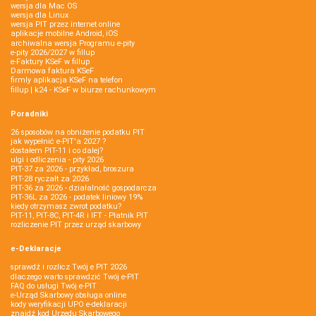
wersja dla Mac OS
wersja dla Linux
wersja PIT przez internet online
aplikacje mobilne Android, iOS
archiwalna wersja Programu e-pity
e-pity 2026/2027 w fillup
e‑Faktury KSeF w fillup
Darmowa faktura KSeF
firmly aplikacja KSeF na telefon
fillup | k24 - KSeF w biurze rachunkowym
Poradniki
26 sposobów na obniżenie podatku PIT
jak wypełnić e-PIT'a 2027 ?
dostałem PIT-11 i co dalej?
ulgi i odliczenia - pity 2026
PIT-37 za 2026 - przykład, broszura
PIT-28 ryczałt za 2026
PIT-36 za 2026 - działalność gospodarcza
PIT-36L za 2026 - podatek liniowy 19%
kiedy otrzymasz zwrot podatku?
PIT-11, PIT-8C, PIT-4R i IFT - Płatnik PIT
rozliczenie PIT przez urząd skarbowy
e-Deklaracje
sprawdź i rozlicz Twój e PIT 2026
dlaczego warto sprawdzić Twój e-PIT
FAQ do usługi Twój e-PIT
e-Urząd Skarbowy obsługa online
kody weryfikacji UPO e-deklaracji
znajdź kod Urzędu Skarbowego