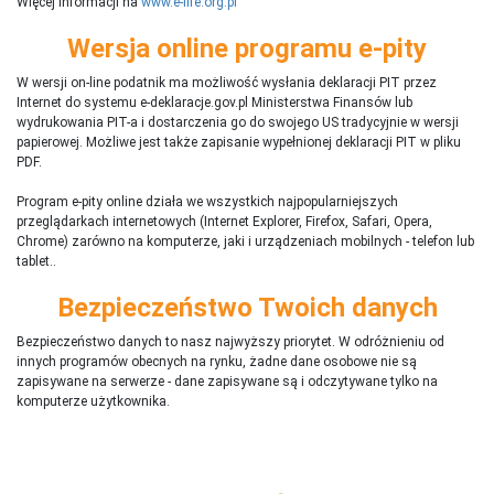
Więcej informacji na
www.e-life.org.pl
Wersja online programu e-pity
W wersji on-line podatnik ma możliwość wysłania deklaracji PIT przez
Internet do systemu e-deklaracje.gov.pl Ministerstwa Finansów lub
wydrukowania PIT-a i dostarczenia go do swojego US tradycyjnie w wersji
papierowej. Możliwe jest także zapisanie wypełnionej deklaracji PIT w pliku
PDF.
Program e-pity online działa we wszystkich najpopularniejszych
przeglądarkach internetowych (Internet Explorer, Firefox, Safari, Opera,
Chrome) zarówno na komputerze, jaki i urządzeniach mobilnych - telefon lub
tablet..
Bezpieczeństwo Twoich danych
Bezpieczeństwo danych to nasz najwyższy priorytet. W odróżnieniu od
innych programów obecnych na rynku,
ż
adne dane osobowe nie są
zapisywane na serwerze - dane zapisywane są i odczytywane tylko na
komputerze użytkownika.