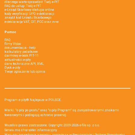
dlaczego warto sprawdzić Twój e-PIT
FAQ do usługi Twój e-PIT
e-Urząd Skarbowy obsługa online
kody weryfikacji UPO e-deklaracji
znajdź kod Urzędu Skarbowego
e-deklaracje VAT, CIT, PCC oraz inne
Pomoc
FAQ
filmy Video
dokumentacja - help
kalkulatory podatkowe
darmowy e-book PIT-11
aktualności e-pity
dane techniczne API, XML
Dysk e-pity
Twoje zgłoszenie lub opinia
Program e-pity® Najlepsze w POLSCE.
Marki: "e-pity po prostu" oraz "e-pity Program" są zarejestrowanymi znakami
towarowymi i podlegają ochronie prawnej.
Wszelkie prawa zastrzeżone. Copyright 2009-2026
e-file sp. z o.o.
Serwis ma charakter informacyjny.
Warunki korzystania z serwisu zawarte są w
Regulaminie
i
Polityce Prywatności
.