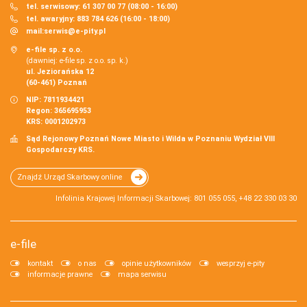
tel. serwisowy: 61 307 00 77 (08:00 - 16:00)
tel. awaryjny: 883 784 626 (16:00 - 18:00)
mail:
serwis@e-pity.pl
e-file sp. z o.o.
(dawniej: e-file sp. z o.o. sp. k.)
ul. Jeziorańska 12
(60-461) Poznań
NIP: 7811934421
Regon: 365695953
KRS: 0001202973
Sąd Rejonowy Poznań Nowe Miasto i Wilda w Poznaniu Wydział VIII
Gospodarczy KRS.
Znajdź Urząd Skarbowy online
Infolinia Krajowej Informacji Skarbowej: 801 055 055, +48 22 330 03 30
e-file
kontakt
o nas
opinie użytkowników
wesprzyj e-pity
informacje prawne
mapa serwisu