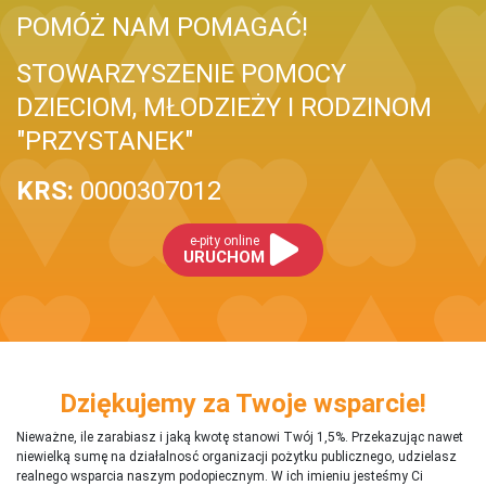
POMÓŻ NAM POMAGAĆ!
STOWARZYSZENIE POMOCY
DZIECIOM, MŁODZIEŻY I RODZINOM
"PRZYSTANEK"
KRS:
0000307012
e-pity online
URUCHOM
Dziękujemy za Twoje wsparcie!
Nieważne, ile zarabiasz i jaką kwotę stanowi Twój 1,5%. Przekazując nawet
niewielką sumę na działalnosć organizacji pożytku publicznego, udzielasz
realnego wsparcia naszym podopiecznym. W ich imieniu jesteśmy Ci