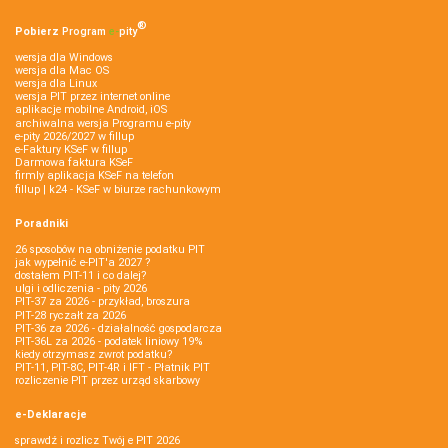
®
Pobierz
Program
e‑
pity
wersja dla Windows
wersja dla Mac OS
wersja dla Linux
wersja PIT przez internet online
aplikacje mobilne Android, iOS
archiwalna wersja Programu e-pity
e-pity 2026/2027 w fillup
e‑Faktury KSeF w fillup
Darmowa faktura KSeF
firmly aplikacja KSeF na telefon
fillup | k24 - KSeF w biurze rachunkowym
Poradniki
26 sposobów na obniżenie podatku PIT
jak wypełnić e-PIT'a 2027 ?
dostałem PIT-11 i co dalej?
ulgi i odliczenia - pity 2026
PIT-37 za 2026 - przykład, broszura
PIT-28 ryczałt za 2026
PIT-36 za 2026 - działalność gospodarcza
PIT-36L za 2026 - podatek liniowy 19%
kiedy otrzymasz zwrot podatku?
PIT-11, PIT-8C, PIT-4R i IFT - Płatnik PIT
rozliczenie PIT przez urząd skarbowy
e-Deklaracje
sprawdź i rozlicz Twój e PIT 2026