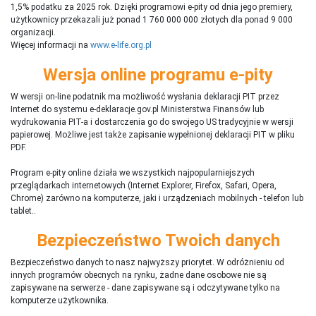
1,5% podatku za 2025 rok. Dzięki programowi e-pity od dnia jego premiery,
użytkownicy przekazali już ponad 1 760 000 000 złotych dla ponad 9 000
organizacji.
Więcej informacji na
www.e-life.org.pl
Wersja online programu e-pity
W wersji on-line podatnik ma możliwość wysłania deklaracji PIT przez
Internet do systemu e-deklaracje.gov.pl Ministerstwa Finansów lub
wydrukowania PIT-a i dostarczenia go do swojego US tradycyjnie w wersji
papierowej. Możliwe jest także zapisanie wypełnionej deklaracji PIT w pliku
PDF.
Program e-pity online działa we wszystkich najpopularniejszych
przeglądarkach internetowych (Internet Explorer, Firefox, Safari, Opera,
Chrome) zarówno na komputerze, jaki i urządzeniach mobilnych - telefon lub
tablet..
Bezpieczeństwo Twoich danych
Bezpieczeństwo danych to nasz najwyższy priorytet. W odróżnieniu od
innych programów obecnych na rynku,
ż
adne dane osobowe nie są
zapisywane na serwerze - dane zapisywane są i odczytywane tylko na
komputerze użytkownika.