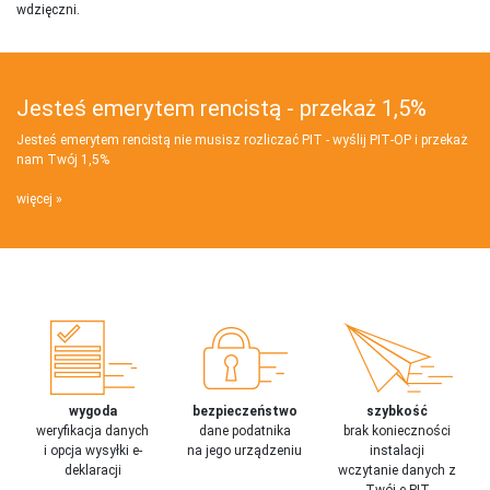
wdzięczni.
Jesteś emerytem rencistą - przekaż 1,5%
Jesteś emerytem rencistą nie musisz rozliczać PIT - wyślij PIT‑OP i przekaż
nam Twój 1,5%
więcej
wygoda
bezpieczeństwo
szybkość
weryfikacja danych
dane podatnika
brak konieczności
i opcja wysyłki e-
na jego urządzeniu
instalacji
deklaracji
wczytanie danych z
Twój e-PIT