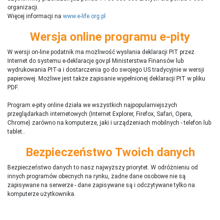
organizacji.
Więcej informacji na
www.e-life.org.pl
Wersja online programu e-pity
W wersji on-line podatnik ma możliwość wysłania deklaracji PIT przez
Internet do systemu e-deklaracje.gov.pl Ministerstwa Finansów lub
wydrukowania PIT-a i dostarczenia go do swojego US tradycyjnie w wersji
papierowej. Możliwe jest także zapisanie wypełnionej deklaracji PIT w pliku
PDF.
Program e-pity online działa we wszystkich najpopularniejszych
przeglądarkach internetowych (Internet Explorer, Firefox, Safari, Opera,
Chrome) zarówno na komputerze, jaki i urządzeniach mobilnych - telefon lub
tablet..
Bezpieczeństwo Twoich danych
Bezpieczeństwo danych to nasz najwyższy priorytet. W odróżnieniu od
innych programów obecnych na rynku,
ż
adne dane osobowe nie są
zapisywane na serwerze - dane zapisywane są i odczytywane tylko na
komputerze użytkownika.