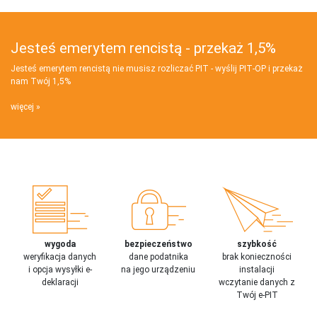
Jesteś emerytem rencistą - przekaż 1,5%
Jesteś emerytem rencistą nie musisz rozliczać PIT - wyślij PIT‑OP i przekaż
nam Twój 1,5%
więcej
wygoda
bezpieczeństwo
szybkość
weryfikacja danych
dane podatnika
brak konieczności
i opcja wysyłki e-
na jego urządzeniu
instalacji
deklaracji
wczytanie danych z
Twój e-PIT