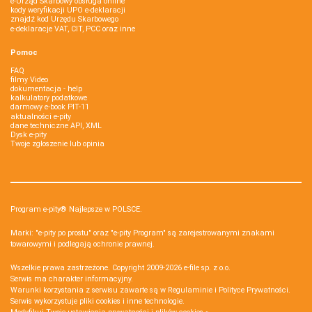
e-Urząd Skarbowy obsługa online
kody weryfikacji UPO e-deklaracji
znajdź kod Urzędu Skarbowego
e-deklaracje VAT, CIT, PCC oraz inne
Pomoc
FAQ
filmy Video
dokumentacja - help
kalkulatory podatkowe
darmowy e-book PIT-11
aktualności e-pity
dane techniczne API, XML
Dysk e-pity
Twoje zgłoszenie lub opinia
Program e-pity® Najlepsze w POLSCE.
Marki: "e-pity po prostu" oraz "e-pity Program" są zarejestrowanymi znakami
towarowymi i podlegają ochronie prawnej.
Wszelkie prawa zastrzeżone. Copyright 2009-2026
e-file sp. z o.o.
Serwis ma charakter informacyjny.
Warunki korzystania z serwisu zawarte są w
Regulaminie
i
Polityce Prywatności
.
Serwis wykorzystuje
pliki cookies i inne technologie
.