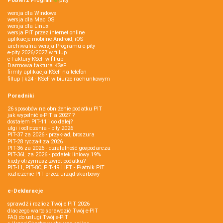
Pobierz
Program
e‑
pity
wersja dla Windows
wersja dla Mac OS
wersja dla Linux
wersja PIT przez internet online
aplikacje mobilne Android, iOS
archiwalna wersja Programu e-pity
e-pity 2026/2027 w fillup
e‑Faktury KSeF w fillup
Darmowa faktura KSeF
firmly aplikacja KSeF na telefon
fillup | k24 - KSeF w biurze rachunkowym
Poradniki
26 sposobów na obniżenie podatku PIT
jak wypełnić e-PIT'a 2027 ?
dostałem PIT-11 i co dalej?
ulgi i odliczenia - pity 2026
PIT-37 za 2026 - przykład, broszura
PIT-28 ryczałt za 2026
PIT-36 za 2026 - działalność gospodarcza
PIT-36L za 2026 - podatek liniowy 19%
kiedy otrzymasz zwrot podatku?
PIT-11, PIT-8C, PIT-4R i IFT - Płatnik PIT
rozliczenie PIT przez urząd skarbowy
e-Deklaracje
sprawdź i rozlicz Twój e PIT 2026
dlaczego warto sprawdzić Twój e-PIT
FAQ do usługi Twój e-PIT