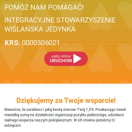
POMÓŻ NAM POMAGAĆ!
INTEGRACYJNE STOWARZYSZENIE
WIŚLAŃSKA JEDYNKA
KRS:
0000306021
e-pity online
URUCHOM
Dziękujemy za Twoje wsparcie!
Nieważne, ile zarabiasz i jaką kwotę stanowi Twój 1,5%. Przekazując nawet
niewielką sumę na działalnosć organizacji pożytku publicznego, udzielasz
realnego wsparcia naszym podopiecznym. W ich imieniu jesteśmy Ci
wdzięczni.