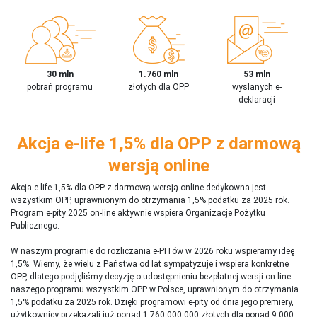
30 mln
1.760 mln
53 mln
pobrań programu
złotych dla OPP
wysłanych e-
deklaracji
Akcja e-life 1,5% dla OPP z darmową
wersją online
Akcja e-life 1,5% dla OPP z darmową wersją online dedykowna jest
wszystkim OPP, uprawnionym do otrzymania 1,5% podatku za 2025 rok.
Program e-pity 2025 on-line aktywnie wspiera Organizacje Pożytku
Publicznego.
W naszym programie do rozliczania e-PITów w 2026 roku wspieramy ideę
1,5%. Wiemy, że wielu z Państwa od lat sympatyzuje i wspiera konkretne
OPP, dlatego podjęliśmy decyzję o udostępnieniu bezpłatnej wersji on-line
naszego programu wszystkim OPP w Polsce, uprawnionym do otrzymania
1,5% podatku za 2025 rok. Dzięki programowi e-pity od dnia jego premiery,
użytkownicy przekazali już ponad 1 760 000 000 złotych dla ponad 9 000