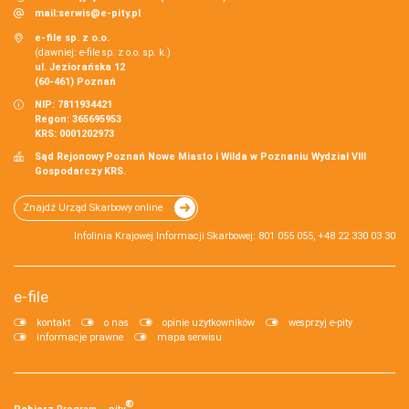
mail:
serwis@e-pity.pl
e-file sp. z o.o.
(dawniej: e-file sp. z o.o. sp. k.)
ul. Jeziorańska 12
(60-461) Poznań
NIP: 7811934421
Regon: 365695953
KRS: 0001202973
Sąd Rejonowy Poznań Nowe Miasto i Wilda w Poznaniu Wydział VIII
Gospodarczy KRS.
Znajdź Urząd Skarbowy online
Infolinia Krajowej Informacji Skarbowej: 801 055 055, +48 22 330 03 30
e-file
kontakt
o nas
opinie użytkowników
wesprzyj e-pity
informacje prawne
mapa serwisu
®