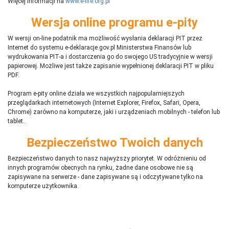
Więcej informacji na
www.e-life.org.pl
Wersja online programu e-pity
W wersji on-line podatnik ma możliwość wysłania deklaracji PIT przez
Internet do systemu e-deklaracje.gov.pl Ministerstwa Finansów lub
wydrukowania PIT-a i dostarczenia go do swojego US tradycyjnie w wersji
papierowej. Możliwe jest także zapisanie wypełnionej deklaracji PIT w pliku
PDF.
Program e-pity online działa we wszystkich najpopularniejszych
przeglądarkach internetowych (Internet Explorer, Firefox, Safari, Opera,
Chrome) zarówno na komputerze, jaki i urządzeniach mobilnych - telefon lub
tablet..
Bezpieczeństwo Twoich danych
Bezpieczeństwo danych to nasz najwyższy priorytet. W odróżnieniu od
innych programów obecnych na rynku,
ż
adne dane osobowe nie są
zapisywane na serwerze - dane zapisywane są i odczytywane tylko na
komputerze użytkownika.