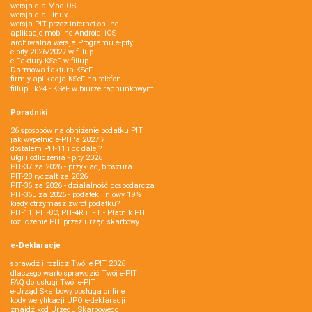
wersja dla Mac OS
wersja dla Linux
wersja PIT przez internet online
aplikacje mobilne Android, iOS
archiwalna wersja Programu e-pity
e-pity 2026/2027 w fillup
e‑Faktury KSeF w fillup
Darmowa faktura KSeF
firmly aplikacja KSeF na telefon
fillup | k24 - KSeF w biurze rachunkowym
Poradniki
26 sposobów na obniżenie podatku PIT
jak wypełnić e-PIT'a 2027 ?
dostałem PIT-11 i co dalej?
ulgi i odliczenia - pity 2026
PIT-37 za 2026 - przykład, broszura
PIT-28 ryczałt za 2026
PIT-36 za 2026 - działalność gospodarcza
PIT-36L za 2026 - podatek liniowy 19%
kiedy otrzymasz zwrot podatku?
PIT-11, PIT-8C, PIT-4R i IFT - Płatnik PIT
rozliczenie PIT przez urząd skarbowy
e-Deklaracje
sprawdź i rozlicz Twój e PIT 2026
dlaczego warto sprawdzić Twój e-PIT
FAQ do usługi Twój e-PIT
e-Urząd Skarbowy obsługa online
kody weryfikacji UPO e-deklaracji
znajdź kod Urzędu Skarbowego