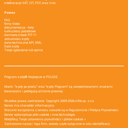
e-deklaracje VAT, CIT, PCC oraz inne
Pomoc
FAQ
filmy Video
dokumentacja - help
kalkulatory podatkowe
darmowy e-book PIT-11
aktualności e-pity
dane techniczne API, XML
Dysk e-pity
Twoje zgłoszenie lub opinia
Program e-pity® Najlepsze w POLSCE.
Marki: "e-pity po prostu" oraz "e-pity Program" są zarejestrowanymi znakami
towarowymi i podlegają ochronie prawnej.
Wszelkie prawa zastrzeżone. Copyright 2009-2026
e-file sp. z o.o.
Serwis ma charakter informacyjny.
Warunki korzystania z serwisu zawarte są w
Regulaminie
i
Polityce Prywatności
.
Serwis wykorzystuje
pliki cookies i inne technologie
.
Modyfikuj Twoje ustawienia prywatności i plików cookies »
Zastrzeżone nazwy i loga firm, zostały użyte wyłącznie w celu identyfikacji.