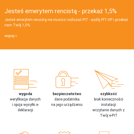
Jesteś emerytem rencistą - przekaż 1,5%
Jesteś emerytem rencistą nie musisz rozliczać PIT - wyślij PIT‑OP i przekaż
nam Twój 1,5%
więcej
wygoda
bezpieczeństwo
szybkość
weryfikacja danych
dane podatnika
brak konieczności
i opcja wysyłki e-
na jego urządzeniu
instalacji
deklaracji
wczytanie danych z
Twój e-PIT