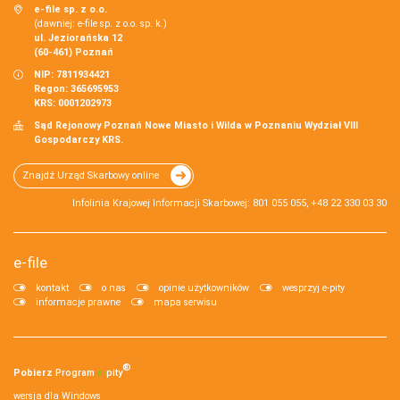
e-file sp. z o.o.
(dawniej: e-file sp. z o.o. sp. k.)
ul. Jeziorańska 12
(60-461) Poznań
NIP: 7811934421
Regon: 365695953
KRS: 0001202973
Sąd Rejonowy Poznań Nowe Miasto i Wilda w Poznaniu Wydział VIII
Gospodarczy KRS.
Znajdź Urząd Skarbowy online
Infolinia Krajowej Informacji Skarbowej: 801 055 055, +48 22 330 03 30
e-file
kontakt
o nas
opinie użytkowników
wesprzyj e-pity
informacje prawne
mapa serwisu
®
Pobierz
Program
e‑
pity
wersja dla Windows