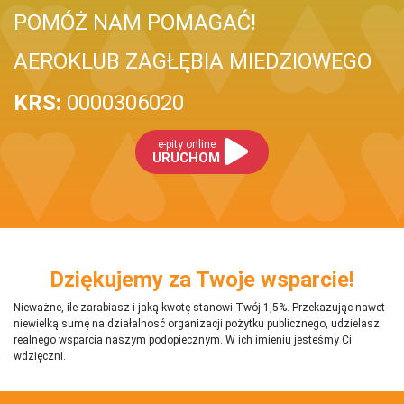
POMÓŻ NAM POMAGAĆ!
AEROKLUB ZAGŁĘBIA MIEDZIOWEGO
KRS:
0000306020
e-pity online
URUCHOM
Dziękujemy za Twoje wsparcie!
Nieważne, ile zarabiasz i jaką kwotę stanowi Twój 1,5%. Przekazując nawet
niewielką sumę na działalnosć organizacji pożytku publicznego, udzielasz
realnego wsparcia naszym podopiecznym. W ich imieniu jesteśmy Ci
wdzięczni.