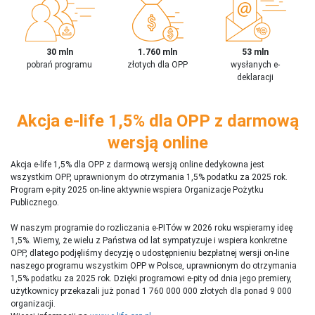
30 mln
1.760 mln
53 mln
pobrań programu
złotych dla OPP
wysłanych e-
deklaracji
Akcja e-life 1,5% dla OPP z darmową
wersją online
Akcja e-life 1,5% dla OPP z darmową wersją online dedykowna jest
wszystkim OPP, uprawnionym do otrzymania 1,5% podatku za 2025 rok.
Program e-pity 2025 on-line aktywnie wspiera Organizacje Pożytku
Publicznego.
W naszym programie do rozliczania e-PITów w 2026 roku wspieramy ideę
1,5%. Wiemy, że wielu z Państwa od lat sympatyzuje i wspiera konkretne
OPP, dlatego podjęliśmy decyzję o udostępnieniu bezpłatnej wersji on-line
naszego programu wszystkim OPP w Polsce, uprawnionym do otrzymania
1,5% podatku za 2025 rok. Dzięki programowi e-pity od dnia jego premiery,
użytkownicy przekazali już ponad 1 760 000 000 złotych dla ponad 9 000
organizacji.