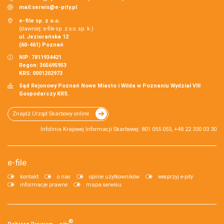
mail:
serwis@e-pity.pl
e-file sp. z o.o.
(dawniej: e-file sp. z o.o. sp. k.)
ul. Jeziorańska 12
(60-461) Poznań
NIP: 7811934421
Regon: 365695953
KRS: 0001202973
Sąd Rejonowy Poznań Nowe Miasto i Wilda w Poznaniu Wydział VIII
Gospodarczy KRS.
Znajdź Urząd Skarbowy online
Infolinia Krajowej Informacji Skarbowej: 801 055 055, +48 22 330 03 30
e-file
kontakt
o nas
opinie użytkowników
wesprzyj e-pity
informacje prawne
mapa serwisu
®