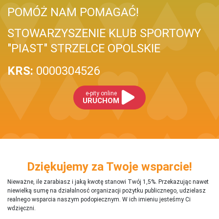
POMÓŻ NAM POMAGAĆ!
STOWARZYSZENIE KLUB SPORTOWY
"PIAST" STRZELCE OPOLSKIE
KRS:
0000304526
e-pity online
URUCHOM
Dziękujemy za Twoje wsparcie!
Nieważne, ile zarabiasz i jaką kwotę stanowi Twój 1,5%. Przekazując nawet
niewielką sumę na działalnosć organizacji pożytku publicznego, udzielasz
realnego wsparcia naszym podopiecznym. W ich imieniu jesteśmy Ci
wdzięczni.