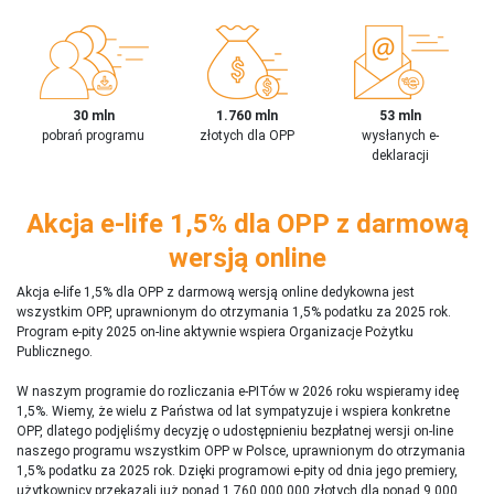
30 mln
1.760 mln
53 mln
pobrań programu
złotych dla OPP
wysłanych e-
deklaracji
Akcja e-life 1,5% dla OPP z darmową
wersją online
Akcja e-life 1,5% dla OPP z darmową wersją online dedykowna jest
wszystkim OPP, uprawnionym do otrzymania 1,5% podatku za 2025 rok.
Program e-pity 2025 on-line aktywnie wspiera Organizacje Pożytku
Publicznego.
W naszym programie do rozliczania e-PITów w 2026 roku wspieramy ideę
1,5%. Wiemy, że wielu z Państwa od lat sympatyzuje i wspiera konkretne
OPP, dlatego podjęliśmy decyzję o udostępnieniu bezpłatnej wersji on-line
naszego programu wszystkim OPP w Polsce, uprawnionym do otrzymania
1,5% podatku za 2025 rok. Dzięki programowi e-pity od dnia jego premiery,
użytkownicy przekazali już ponad 1 760 000 000 złotych dla ponad 9 000