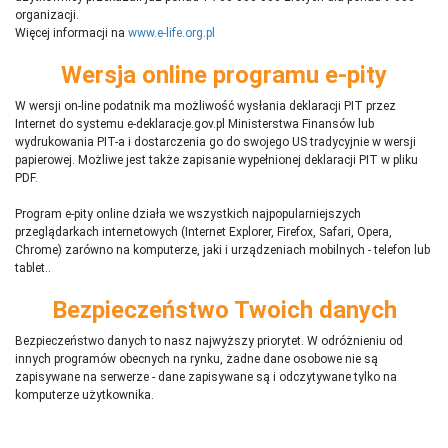
organizacji.
Więcej informacji na
www.e-life.org.pl
Wersja online programu e-pity
W wersji on-line podatnik ma możliwość wysłania deklaracji PIT przez
Internet do systemu e-deklaracje.gov.pl Ministerstwa Finansów lub
wydrukowania PIT-a i dostarczenia go do swojego US tradycyjnie w wersji
papierowej. Możliwe jest także zapisanie wypełnionej deklaracji PIT w pliku
PDF.
Program e-pity online działa we wszystkich najpopularniejszych
przeglądarkach internetowych (Internet Explorer, Firefox, Safari, Opera,
Chrome) zarówno na komputerze, jaki i urządzeniach mobilnych - telefon lub
tablet..
Bezpieczeństwo Twoich danych
Bezpieczeństwo danych to nasz najwyższy priorytet. W odróżnieniu od
innych programów obecnych na rynku,
ż
adne dane osobowe nie są
zapisywane na serwerze - dane zapisywane są i odczytywane tylko na
komputerze użytkownika.