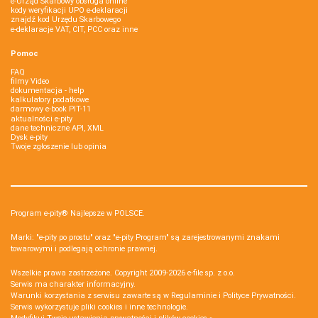
e-Urząd Skarbowy obsługa online
kody weryfikacji UPO e-deklaracji
znajdź kod Urzędu Skarbowego
e-deklaracje VAT, CIT, PCC oraz inne
Pomoc
FAQ
filmy Video
dokumentacja - help
kalkulatory podatkowe
darmowy e-book PIT-11
aktualności e-pity
dane techniczne API, XML
Dysk e-pity
Twoje zgłoszenie lub opinia
Program e-pity® Najlepsze w POLSCE.
Marki: "e-pity po prostu" oraz "e-pity Program" są zarejestrowanymi znakami
towarowymi i podlegają ochronie prawnej.
Wszelkie prawa zastrzeżone. Copyright 2009-2026
e-file sp. z o.o.
Serwis ma charakter informacyjny.
Warunki korzystania z serwisu zawarte są w
Regulaminie
i
Polityce Prywatności
.
Serwis wykorzystuje
pliki cookies i inne technologie
.