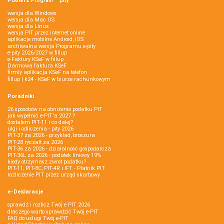
Pobierz
Program
e‑
pity
wersja dla Windows
wersja dla Mac OS
wersja dla Linux
wersja PIT przez internet online
aplikacje mobilne Android, iOS
archiwalna wersja Programu e-pity
e-pity 2026/2027 w fillup
e‑Faktury KSeF w fillup
Darmowa faktura KSeF
firmly aplikacja KSeF na telefon
fillup | k24 - KSeF w biurze rachunkowym
Poradniki
26 sposobów na obniżenie podatku PIT
jak wypełnić e-PIT'a 2027 ?
dostałem PIT-11 i co dalej?
ulgi i odliczenia - pity 2026
PIT-37 za 2026 - przykład, broszura
PIT-28 ryczałt za 2026
PIT-36 za 2026 - działalność gospodarcza
PIT-36L za 2026 - podatek liniowy 19%
kiedy otrzymasz zwrot podatku?
PIT-11, PIT-8C, PIT-4R i IFT - Płatnik PIT
rozliczenie PIT przez urząd skarbowy
e-Deklaracje
sprawdź i rozlicz Twój e PIT 2026
dlaczego warto sprawdzić Twój e-PIT
FAQ do usługi Twój e-PIT