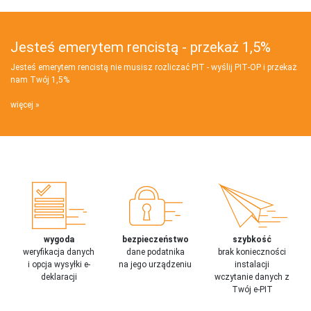
Jesteś emerytem rencistą - przekaż 1,5%
Jesteś emerytem rencistą nie musisz rozliczać PIT - wyślij PIT‑OP i przekaż
nam Twój 1,5%
więcej
wygoda
bezpieczeństwo
szybkość
weryfikacja danych
dane podatnika
brak konieczności
i opcja wysyłki e-
na jego urządzeniu
instalacji
deklaracji
wczytanie danych z
Twój e-PIT